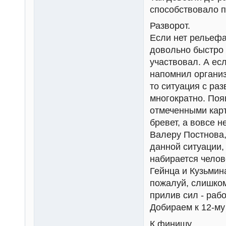
способствовало п
Разворот.
Если нет рельефа,
довольно быстро 
участвовал. А есл
напомнил организ
то ситуация с ра
многократно. Поя
отмеченными карт
бревет, а вовсе 
Валеру Постнова,
данной ситуации,
набирается челов
Гейнца и Кузьмин
пожалуй, слишко
прилив сил - раб
Добираем к 12-му
К финишу.