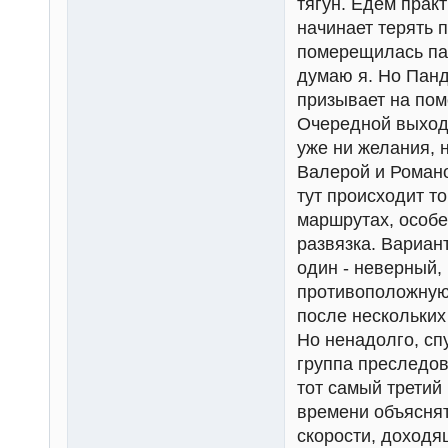
тягун. Едем практ
начинает терять 
померещилась пан
думаю я. Но Панд
призывает на помо
Очередной выход 
уже ни желания, 
Валерой и Роман
тут происходит то
маршрутах, особен
развязка. Вариант
один - неверный, 
противоположную 
после нескольких
Но ненадолго, сп
группа преследов
тот самый третий
времени объяснят
скорости, доходя