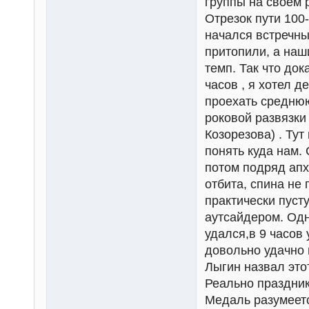
группы на своем 
Отрезок пути 100
начался встречны
притопили, а наш
темп. Так что до
часов , я хотел д
проехать среднюю
роковой развязки
Козорезова) . Тут
понять куда нам. 
потом подряд апх
отбита, спина не 
практически пусту
аутсайдером. Одн
удался,в 9 часов
довольно удачно 
Лыгин назвал это
Реально праздник,
Медаль разумеетс