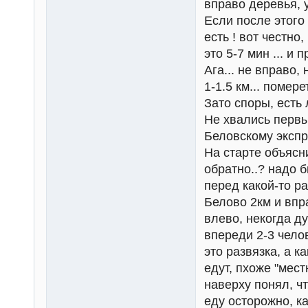
вправо деревья, у
Если после этого 
есть ! вот честно
это 5-7 мин ... и
Ага... не вправо,
1-1.5 км... помере
Зато споры, есть 
Не хвались первым
Беловскому экспр
На старте объясни
обратно..? надо б
перед какой-то р
Белово 2км и впра
влево, некогда ду
впереди 2-3 чело
это развязка, а к
едут, пхоже "мест
наверху понял, чт
еду осторожно, к