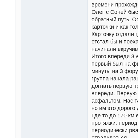
времени прохожд
Олег с Соней быс
обратный путь. О
карточки и как то
Карточку отдали г
отстал бы и поеха
начинали вкручив
Итого впереди 3-
первый был на фи
минуты на 3 фору
группа начала раб
догнать первую т
впереди. Первую 
асфальтом. Нас т
но им это дорого 
Где то до 170 км 
протяжки, период
периодически рват
отваливаться.