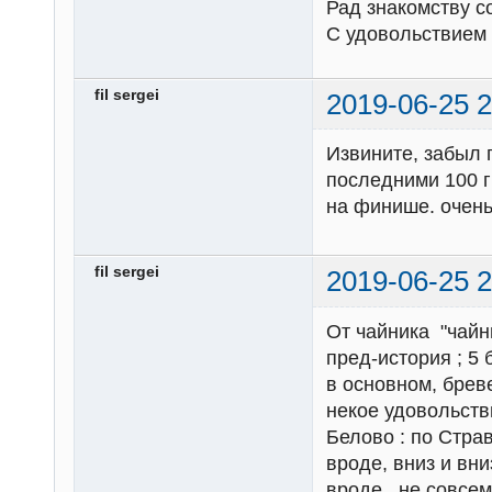
Рад знакомству с
С удовольствием 
fil sergei
2019-06-25 2
Извините, забыл
последними 100 г
на финише. очень 
fil sergei
2019-06-25 2
От чайника "чайн
пред-история ; 5 бр
в основном, брев
некое удовольстви
Белово : по Стра
вроде, вниз и вни
вроде , не совсем