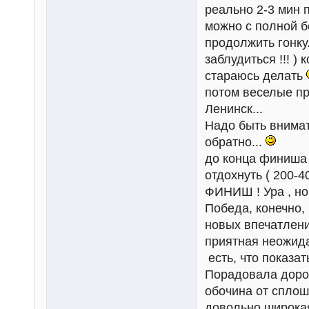
реально 2-3 мин 
можно с полной б
продолжить гонку
заблудиться !!! )
стараюсь делать
потом веселые пр
Ленинск...
Надо быть внимат
обратно...
до конца финиша 
отдохнуть ( 200-4
ФИНИШ ! Ура , но,
Победа, конечно, 
новых впечатлени
приятная неожида
есть, что показать
Порадовала дорог
обочина от спло
довольно широка