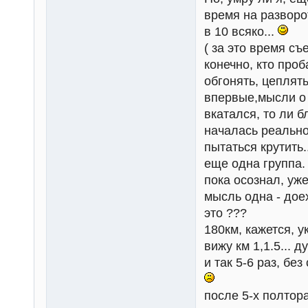
время на разворо
в 10 всяко...
( за это время съ
конечно, кто про
обгонять, цеплять
впервые,мысли о т
вкатался, то ли 
началась реальнос
пытаться крутить.
еще одна группа. 
пока осознал, уже 
мысль одна - доех
это ???
180км, кажется, у
вижу км 1,1.5... д
и так 5-6 раз, бе
после 5-х полтор