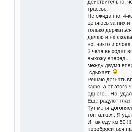
действительно, ч
трассы..
Не ожиданно, 4-ка
цепяюсь за них и 
только держаться 
делаю и на скольк
но. никто и слова
2 чела выходят в
выхожу вперед...
между двумя впер
"сдыхает"
Решаю догнать вп
кафе, а от этого 
одного... Но, уда
Еще радуют глаз 
Тут меня догоняе
топталках.. Я уце
И так еду км 50 !!
переброситься па