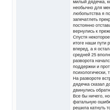
милый дядечка, к
необычно для мен
любопытства я по
запечатлеть прек
постоянно отстав
вернулись к преж
Спустя некоторое
итоге наши пути 
вперед, а я остал
средней 25 вполне
разворота началс
поддержки и прот
психологически, 
На развороте вст
дядечка сказал д
двинулись обратн
Все бы ничего, н
фатальную ошибку
решила катнуть то