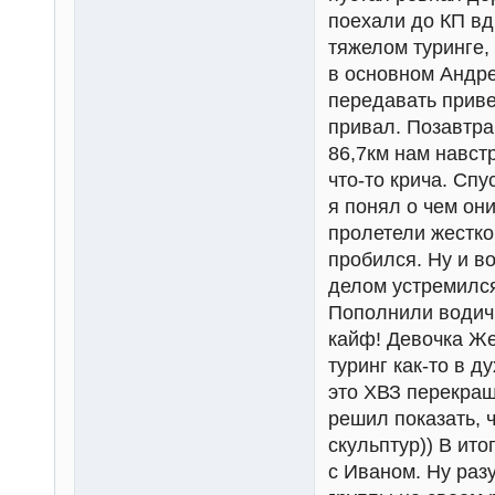
поехали до КП вд
тяжелом туринге,
в основном Андре
передавать приве
привал. Позавтра
86,7км нам навст
что-то крича. Спу
я понял о чем он
пролетели жестко,
пробился. Ну и в
делом устремился
Пополнили водичк
кайф! Девочка Же
туринг как-то в д
это ХВЗ перекраш
решил показать, 
скульптур)) В ит
с Иваном. Ну раз