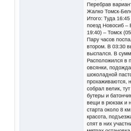
Перебрав вариант
Жалко Томск-Бело
Итого: Туда 16:45
поезд Новосиб – 
19:40) – Томск (05
Пару часов поспа
втором. В 03:30 
выспался. В сумм
Расположился в п
овсянки, подожда
шоколадной пасто
прохаживаются, н
собрал велик, ту
бутеры и батончи
вещи в рюкзак и 
старта около 8 км
красота, подъезж
спят в них участн
метрах остановка,