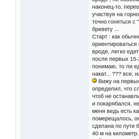
наконец-то, перео
участвуя на горно
точно гоняться с 
бревету ...
Старт : как обычн
ориентироваться н
вроде, легко едет
после первых 15-
понимаю, то ли ед
накат... ??? все,
Вижу на первых
определил, что с
чтоб не останавли
и покарябался, не
меня ведь есть к
померещалось, он 
сделана по пути 
40 м на километр..