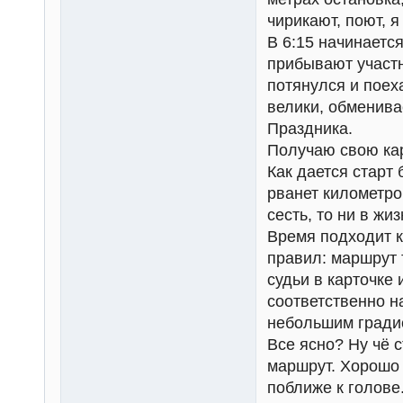
чирикают, поют, 
В 6:15 начинается
прибывают участн
потянулся и поеха
велики, обменива
Праздника.
Получаю свою кар
Как дается старт
рванет километров
сесть, то ни в жи
Время подходит к
правил: маршрут т
судьи в карточке 
соответственно н
небольшим градие
Все ясно? Ну чё 
маршрут. Хорошо 
поближе к голове.