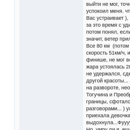
выйти не мог, точ
успокоил меня. чт
Вас устраивает ),
за это время с уд
потом понял, есл
значит, ветер при
Все 80 км (потом
скорость 51км/ч, и
финише, не мог вс
жара устоялась 2
не удержался, сд
другой красоты...
на развороте, нео
Тогучина и Преоб
границы, сфотался
разговорами... ) 
приехала девочка,
выдохнула...Фуууу
Но, умру ли я, еще