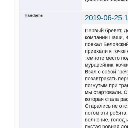
Handams
2019-06-25 1
Первый бревет. Д
компании Паши, Ю
поехал Беловский
приехали к точке 
темноте место под
муравейник, кочки
Взял с собой греч
позавтракать пер
погнутым при тр
мы стартовали. С
которая стала ра
Старались не отс
потом эти ребята
волнение, голод 
пустая ровная дор