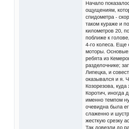
Начало показалос
ощущениям, кото
спидометра - ско
таком кураже и п
километров 20, п
поближе к голове
4-го колеса. Еще
моторы. Основые,
ребята из Кемеро
разделочнике; за
Липецка, и совес
оказывался и я. 
Козорезова, куда
Коротич, иногда 
именно темпом ну
очевидна была ег
слаженно и шустр
жесткую срезку ас
Так довезли до р