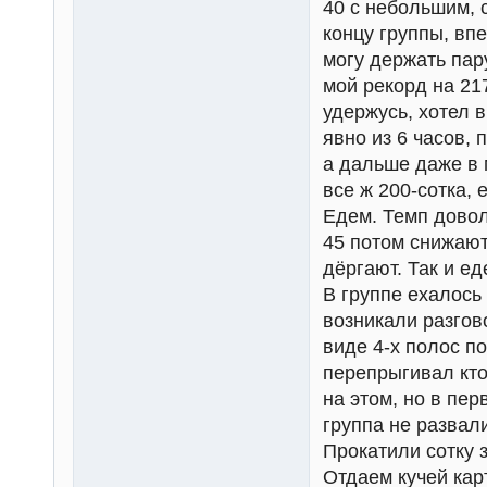
40 с небольшим, с
концу группы, вп
могу держать пару
мой рекорд на 217
удержусь, хотел 
явно из 6 часов, 
а дальше даже в 
все ж 200-сотка, 
Едем. Темп довол
45 потом снижают
дёргают. Так и ед
В группе ехалось
возникали разгово
виде 4-х полос п
перепрыгивал кто 
на этом, но в пе
группа не развал
Прокатили сотку з
Отдаем кучей карт