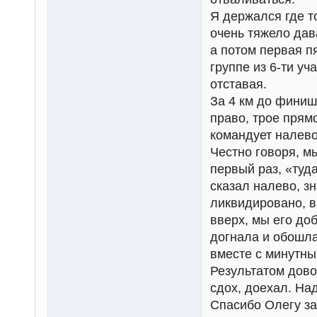
Я держался где то
очень тяжело дав
а потом первая пя
группе из 6-ти уч
отставая.
За 4 км до финиш
право, трое прям
командует налево
Честно говоря, м
первый раз, «туда
сказал налево, зн
ликвидировано, в
вверх, мы его до
догнала и обошла
вместе с минутны
Результатом дово
сдох, доехал. На
Спасибо Олегу за