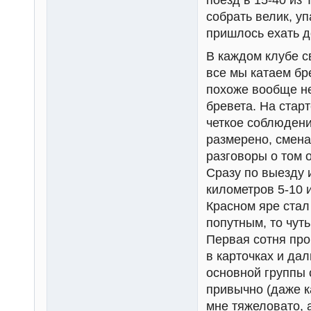
поезд в 15-40 из 
собрать велик, уп
пришлось ехать д
В каждом клубе с
все мы катаем бр
похоже вообще не
бревета. На старт
четкое соблюдени
размерено, смена
разговоры о том о
Сразу по выезду 
километров 5-10 
Красном яре стал
попутным, то чуть
Первая сотня про
в карточках и дал
основной группы 
привычно (даже к
мне тяжеловато, а