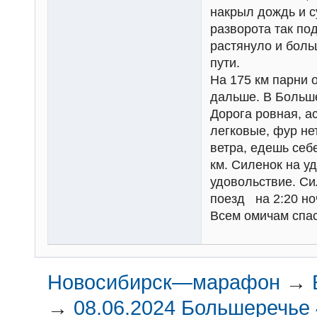
накрыл дождь и с
разворота так по
растянуло и боль
пути.
На 175 км парни 
дальше. В Больше
Дорога ровная, а
легковые, фур не
ветра, едешь себ
км. Силенок на у
удовольствие. Си
поезд на 2:20 ноч
Всем омичам спас
Новосибирск—марафон
→
→
08.06.2024 Большеречье 