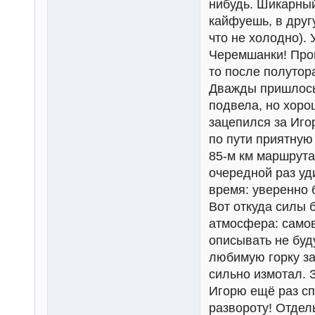
нибудь. Шикарный
кайфуешь, в друг
что не холодно).
Черемшанки! Про
то после полутор
Дважды пришлось 
подвела, но хоро
зацепился за Иго
по пути приятную
85-м км маршрута 
очередной раз уд
время: уверенно 
Вот откуда силы 
атмосфера: самов
описывать не буду
любимую горку за
сильно измотал. 
Игорю ещё раз сп
развороту! Отдел