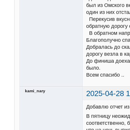
был из Омского в
один из них отста
Перекусив вкусно
обратную дорогу 
В обратном напр
Благополучно спа
Добралась до ска
дорогу везла в к
До финиша доехал
было.
Всем спасибо ..
kami_nary
2025-04-28 1
Добавлю отчет из
В пятницу неожид
соответственно, 
что на ночь выпи