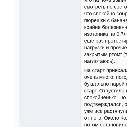
смотреть по сост
что спокойно соб
пюрешки с банан
крайне болезненн
изотоника по 0,7
еще раз протести
нагрузки и прочие
закрытым ртом" (т
наглотаюсь).
На старт приехал
очень много, пог
буквально парой 
старт. Отпустила
спокойненько. По
подтверждался, о
уже все растянули
от него. Около К
потом остановилс