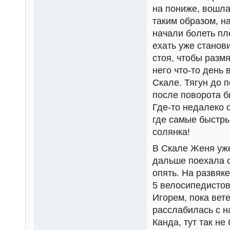
на пониже, вошла
таким образом, на
начали болеть пл
ехать уже станов
стоя, чтобы разм
него что-то день 
Скале. Тягун до п
после поворота б
Где-то недалеко 
где самые быстры
солянка!
В Скале Женя уже 
дальше поехала 
опять. На развяке
5 велосипедистов
Игорем, пока вет
расслабилась с на
Канда, тут так не