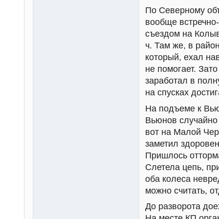
По Северному объ
вообще встречно-
съездом на Колыв
ч. Там же, в райо
который, ехал нав
не помогает. Зат
заработал в полн
на спусках достиг
На подъеме к Вью
Вьюнов случайно
вот на Малой Чер
заметил здоровен
Пришлось отторма
Слетела цепь, пр
оба колеса невре
можно считать, о
До разворота дое
На месте КП орга