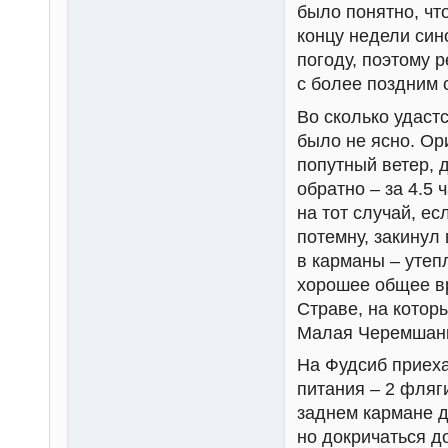
было понятно, чт
концу недели син
погоду, поэтому 
с более поздним с
Во сколько удастс
было не ясно. Ор
попутный ветер, 
обратно – за 4.5 
на тот случай, ес
потемну, закинул
в карманы – утепл
хорошее общее вр
Страве, на котор
Малая Черемшанк
На Фудсиб приехал
питания – 2 фляг
заднем кармане д
но докричаться до