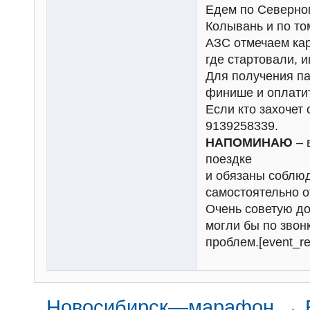
Едем по Северном
Колывань и по то
АЗС отмечаем кар
где стартовали, 
Для получения па
финише и оплатит
Если кто захочет
9139258339.
НАПОМИНАЮ
– 
поездке
и обязаны соблюд
самостоятельно о
Очень советую до
могли бы по звон
проблем.[event_r
Новосибирск—марафон
→