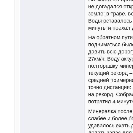
не догадался откр
земле: в траве, 
Воды оставалось 
минуты и поехал 
На обратном пути
подниматься было
давить всю дорог
27км/ч. Воду акку
полторашку минер
текущий рекорд –
средней примерно 
точно дистанция: 
на рекорд. Собра
потратил 4 минут
Минералка после 
слабее и более б
удавалось ехать 
делать запас для