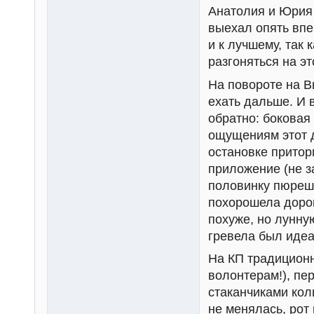
Анатолия и Юрия 
выехал опять впер
и к лучшему, так 
разгоняться на э
На повороте на В
ехать дальше. И в
обратно: боковая
ощущениям этот д
остановке притор
приложение (не з
половинку пюрешк
похорошела дорог
похуже, но лунну
гревела был иде
На КП традиционн
волонтерам!), пе
стаканчиками кол
не менялась, рот