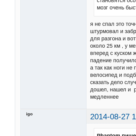
становятся осо
мозг очень быс
я не спал это точ
штурмовал и забр
для разгона и вот
около 25 км , у 
вперед с куском ж
падение получило
а так как ноги н
велосипед и подб
сказать дело слу
дошел, нашел и р
медленнее
igo
2014-08-27 1
Phantom пише