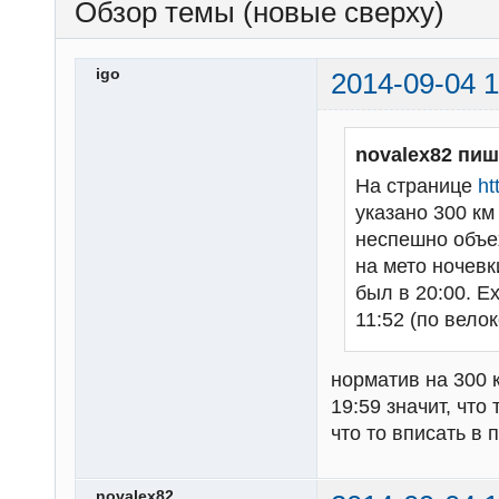
Обзор темы (новые сверху)
igo
2014-09-04 1
novalex82 пиш
На странице
ht
указано 300 км 
неспешно объех
на мето ночевк
был в 20:00. Е
11:52 (по вело
норматив на 300 к
19:59 значит, чт
что то вписать в 
novalex82