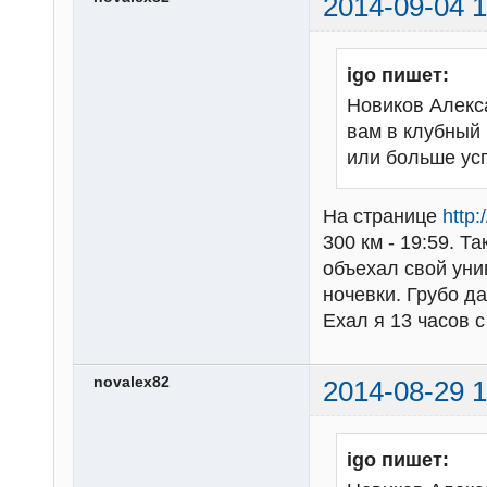
2014-09-04 1
igo пишет:
Новиков Алекс
вам в клубный 
или больше ус
На странице
http
300 км - 19:59. Т
объехал свой унив
ночевки. Грубо да
Ехал я 13 часов с
novalex82
2014-08-29 1
igo пишет: