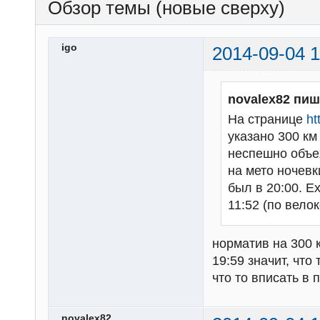
Обзор темы (новые сверху)
igo
2014-09-04 1
novalex82 пиш
На странице
ht
указано 300 км 
неспешно объех
на мето ночевк
был в 20:00. Е
11:52 (по вело
норматив на 300 к
19:59 значит, чт
что то вписать в 
novalex82