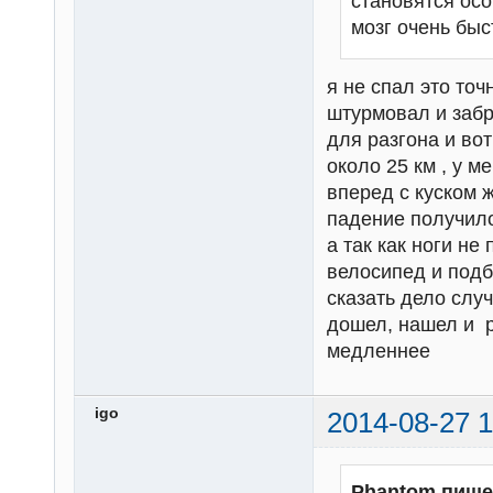
становятся осо
мозг очень быс
я не спал это точ
штурмовал и забр
для разгона и вот
около 25 км , у 
вперед с куском ж
падение получило
а так как ноги н
велосипед и подб
сказать дело слу
дошел, нашел и р
медленнее
igo
2014-08-27 1
Phantom пише