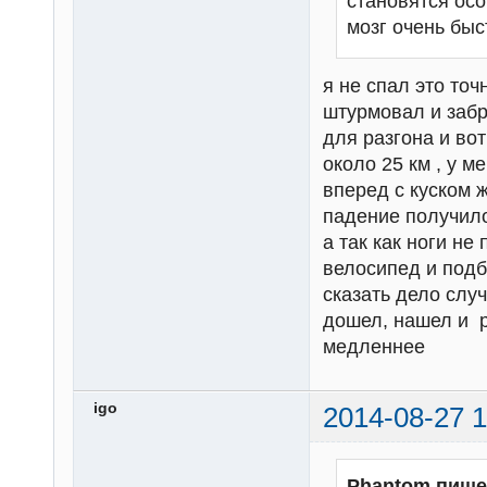
становятся осо
мозг очень быс
я не спал это точ
штурмовал и забр
для разгона и вот
около 25 км , у 
вперед с куском ж
падение получило
а так как ноги н
велосипед и подб
сказать дело слу
дошел, нашел и р
медленнее
igo
2014-08-27 1
Phantom пише