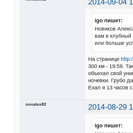
2014-09-04 1
igo пишет:
Новиков Алекс
вам в клубный 
или больше ус
На странице
http
300 км - 19:59. Т
объехал свой унив
ночевки. Грубо да
Ехал я 13 часов с
novalex82
2014-08-29 1
igo пишет: