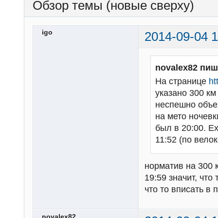
Обзор темы (новые сверху)
igo
2014-09-04 1
novalex82 пиш
На странице
ht
указано 300 км 
неспешно объех
на мето ночевк
был в 20:00. Е
11:52 (по вело
норматив на 300 к
19:59 значит, чт
что то вписать в 
novalex82