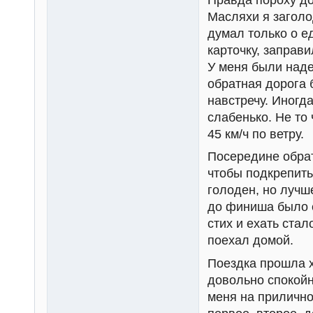
Масляхи я заголо
думал только о е
карточку, заправ
У меня были наде
обратная дорога б
навстречу. Иногд
слабенько. Не то 
45 км/ч по ветру.
Посередине обрат
чтобы подкрепить
голоден, но лучш
до финиша было 
стих и ехать ста
поехал домой.
Поездка прошла х
довольно спокойн
меня на прилично