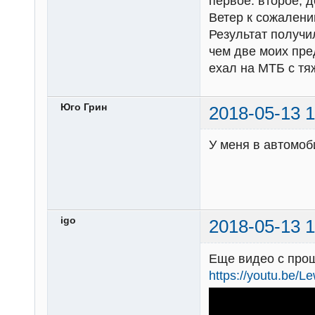
первое. второе, д
Ветер к сожален
Результат получи
чем две моих пред
ехал на МТБ с т
Юго Грин
2018-05-13 1
У меня в автомоб
igo
2018-05-13 1
Еще видео с про
https://youtu.be/L