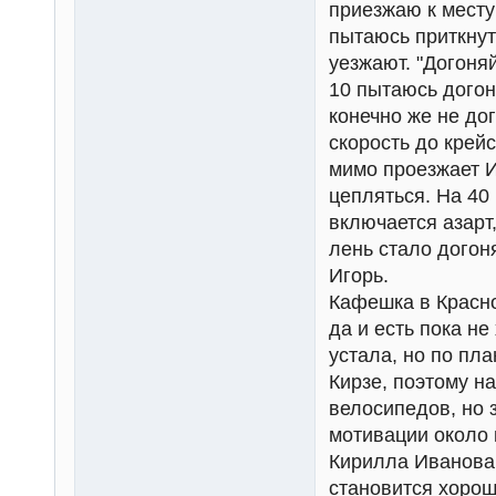
приезжаю к месту
пытаюсь приткнуть
уезжают. "Догоняй
10 пытаюсь догон
конечно же не до
скорость до крейс
мимо проезжает И
цепляться. На 40
включается азарт
лень стало догон
Игорь.
Кафешка в Красно
да и есть пока н
устала, но по пл
Кирзе, поэтому н
велосипедов, но 
мотивации около
Кирилла Иванова 
становится хорош