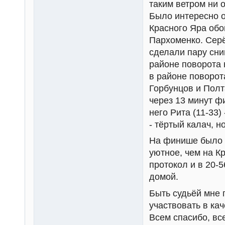
таким ветром ни 
Было интересно о
Красного Яра обо
Пархоменко. Серё
сделали пару сни
районе поворота 
в районе поворот
Горбунцов и Полт
через 13 минут ф
него Рита (11-33)
- тёртый калач, н
На финише было 
уютное, чем на К
протокол и в 20-
домой.
Быть судьёй мне 
участвовать в ка
Всем спасибо, вс