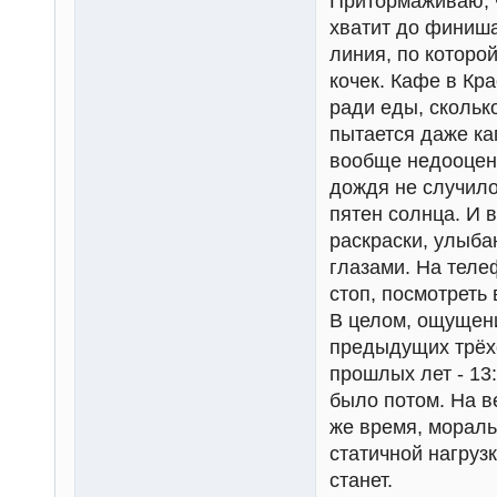
Притормаживаю, ч
хватит до финиша
линия, по которой
кочек. Кафе в Кр
ради еды, скольк
пытается даже кап
вообще недооцени
дождя не случило
пятен солнца. И 
раскраски, улыба
глазами. На теле
стоп, посмотреть
В целом, ощущени
предыдущих трёхс
прошлых лет - 13:
было потом. На в
же время, мораль
статичной нагрузк
станет.