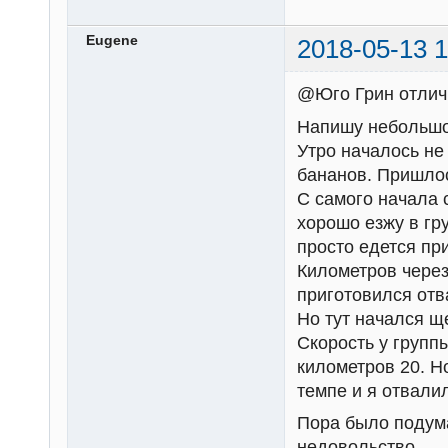
Eugene
2018-05-13 1
@Юго Грин отличн
Напишу небольшой
Утро началось не
бананов. Пришлос
С самого начала 
хорошо езжу в гр
просто едется пр
Километров через
приготовился отв
Но тут начался щ
Скорость у групп
километров 20. Н
темпе и я отвали
Пора было подума
недовольство.