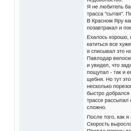
Я не любитель бан
трасса "сытая". 
В Красном Яру ка
позавтракал и по
Ехалось хорошо, 
катиться все хуже
я списывал это н
Павлодар велосип
и увидел, что за
пощупал - так и е
щебня. Но тут эт
несколько порезо
быстро добрался 
трассе рассыпал 
сложно.
После того, как я
Скорость выросла
Правда пороху до