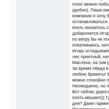
плюс можно поболт
удобно). Паша как
компании я хочу 
останавливаться.
ехать оказалось 
добавляется Игор
по ветру бы не п
отваливаюсь, кил
Игорь оглядывает
лес приятный, нач
Масляха, на 1км 
За время обеда в
люблю бреветы! В
можно спокойно п
Неожиданно, но л
Вот сейчас дорога
опять мешает((( 
дня? Даже гармин