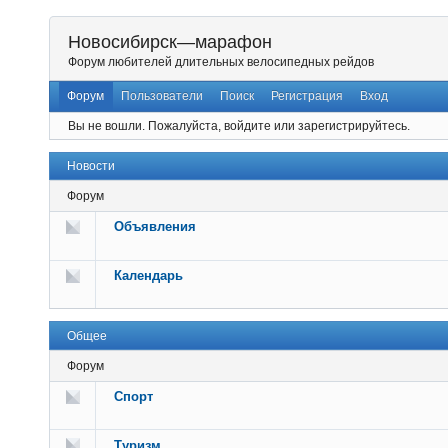
Новосибирск—марафон
Форум любителей длительных велосипедных рейдов
Форум
Пользователи
Поиск
Регистрация
Вход
Вы не вошли.
Пожалуйста, войдите или зарегистрируйтесь.
Новости
Форум
Объявления
Календарь
Общее
Форум
Спорт
Туризм