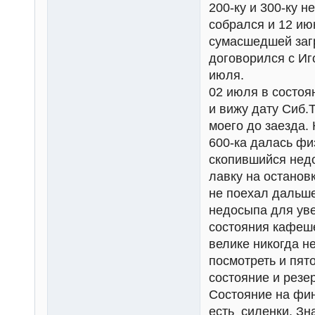
200-ку и 300-ку н
собрался и 12 июн
сумасшедшей загр
договорился с Иг
июля.
02 июля в состоя
и вижу дату Сиб.
моего до заезда. 
600-ка далась фи
скопившийся недо
лавку на останов
не поехал дальше
недосыпа для уве
состояния кафеше
велике никогда не
посмотреть и пято
состояние и резе
Состояние на фин
есть силенки. Зна