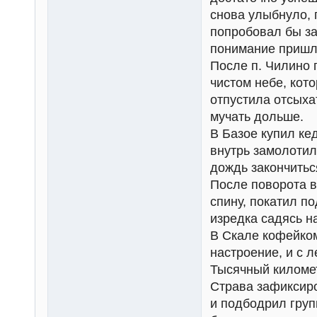
снова улыбнуло, 
попробовал бы за
понимание пришл
После п. Чилино 
чистом небе, кот
отпустила отсыхат
мучать дольше.
В Базое купил ке
внутрь замолотил
дождь закончитьс
После поворота в
спину, покатил по
изредка садясь н
В Скале кофейко
настроение, и с л
Тысячный километ
Страва зафиксир
и подбодрил груп