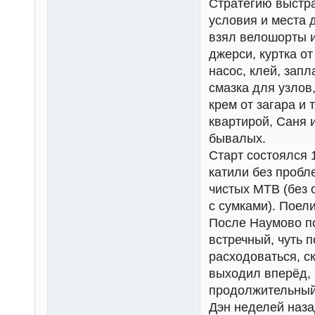
Стратегию выстр
условия и места 
взял велошорты и
джерси, куртка о
насос, клей, запл
смазка для узлов, 
крем от загара и 
квартирой, Саня 
бывалых.
Старт состоялся 1
катили без пробл
чистых МТВ (без 
с сумками). Поел
После Наумово по
встречный, чуть 
расходоваться, с
выходил вперёд, 
продолжительный.
Дэн неделей назад