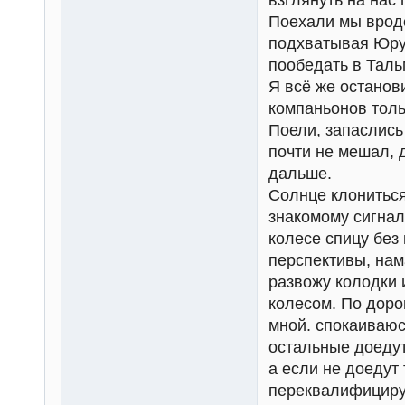
взглянуть на нас 
Поехали мы вроде
подхватывая Юру.
пообедать в Таль
Я всё же останов
компаньонов толь
Поели, запаслись
почти не мешал, 
дальше.
Солнце клониться
знакомому сигнал
колесе спицу без
перспективы, на
развожу колодки 
колесом. По доро
мной. спокаиваюс
остальные доедут
а если не доедут 
переквалифициру