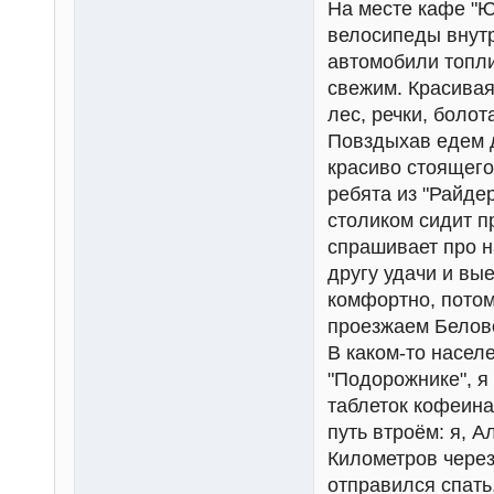
На месте кафе "Ю
велосипеды внутр
автомобили топли
свежим. Красивая
лес, речки, болот
Повздыхав едем 
красиво стоящего
ребята из "Райде
столиком сидит п
спрашивает про н
другу удачи и вы
комфортно, потом
проезжаем Белово
В каком-то насел
"Подорожнике", я
таблеток кофеин
путь втроём: я, 
Километров через
отправился спать