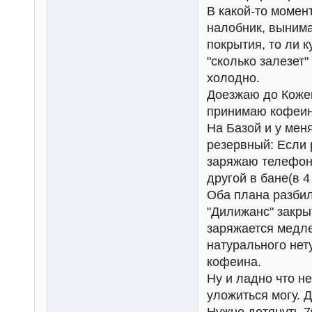
В какой-то момен
налобник, вынима
покрытия, то ли 
"сколько залезет"
холодно.
Доезжаю до Кожев
принимаю кофеин 
На Базой и у мен
резервный: Если 
заряжаю телефон.
другой в бане(в 4
Оба плана разбил
"Дилижанс" закрыт
заряжается медлен
натурального нет
кофеина.
Ну и ладно что н
уложиться могу. 