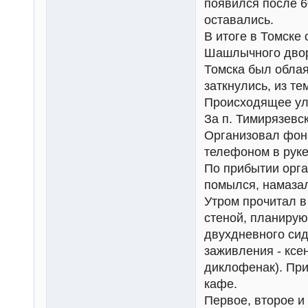
появился после 60
оставались.
В итоге в Томске 
Шашлычного двора
Томска был облая
заткнулись, из т
Происходящее ул
За п. Тимирязевс
Организовал фона
телефоном в руке
По прибытии орга
помылся, намазал
Утром прочитал в
стеной, планирую
двухдневного сид
заживления - ксе
диклофенак). При
кафе.
Первое, второе и 