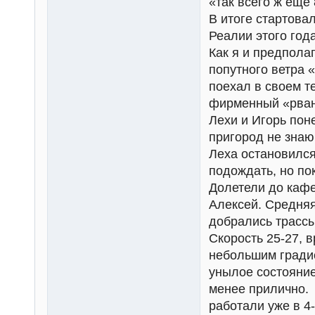
«так всего ж еще
В итоге стартовал
Реалии этого года
Как я и предполаг
попутного ветра 
поехал в своем 
фирменный «рваны
Лехи и Игорь пон
пригород не знаю,
Леха остановился
подождать, но по
Долетели до кафе
Алексей. Средняя
добрались трассы
Скорость 25-27, 
небольшим градие
унылое состояние
менее прилично.
работали уже в 4