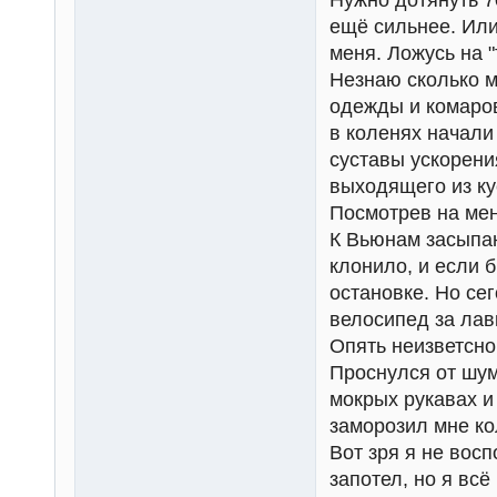
Нужно дотянуть 7
ещё сильнее. Или
меня. Ложусь на 
Незнаю сколько м
одежды и комаров
в коленях начали
суставы ускорени
выходящего из ку
Посмотрев на мен
К Вьюнам засыпаю
клонило, и если б
остановке. Но сег
велосипед за лав
Опять неизветсно
Проснулся от шум
мокрых рукавах и
заморозил мне ко
Вот зря я не вос
запотел, но я всё