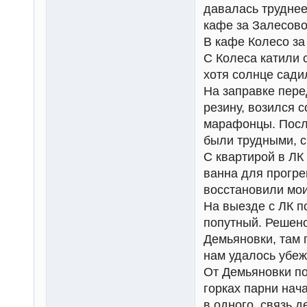
давалась труднее
кафе за Залесово
В кафе Колесо з
С Колеса катили 
хотя солнце садил
На заправке пере
резину, возился 
марафонцы. Посл
были трудными, с
С квартирой в ЛК
ванна для прогре
восстановили мои
На выезде с ЛК п
попутный. Решено
Демьяновки, там 
нам удалось убеж
От Демьяновки по
горках парни нач
в одного, связь 