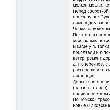
мелкой мошки, ко
Перед свороткой 
в деревушке Суха
лимонадом, морож
Через пару килом
Покатил вперед д
хорошенько потре
В кафе у п. Топк
поболтали и я по
ветер, ремонт до
д. Поперечное, с
расспрашивал о 
дистанции.
Дальше остановил
(первое, второе),
поливая дождём 
По Томской трасс
новые ПИКовские