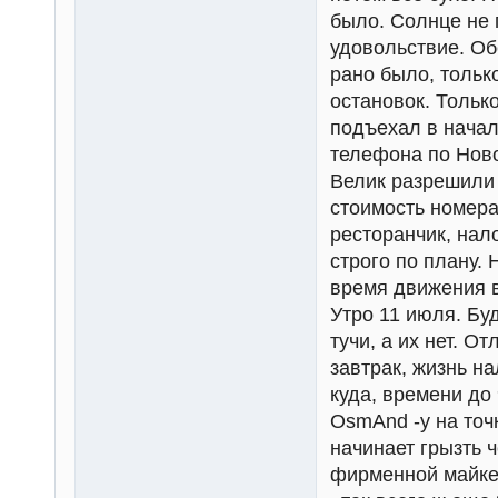
было. Солнце не п
удовольствие. Об
рано было, тольк
остановок. Тольк
подъехал в начал
телефона по Ново
Велик разрешили 
стоимость номера
ресторанчик, нал
строго по плану.
время движения в
Утро 11 июля. Буд
тучи, а их нет. О
завтрак, жизнь н
куда, времени до 
OsmAnd -у на точку
начинает грызть 
фирменной майке 