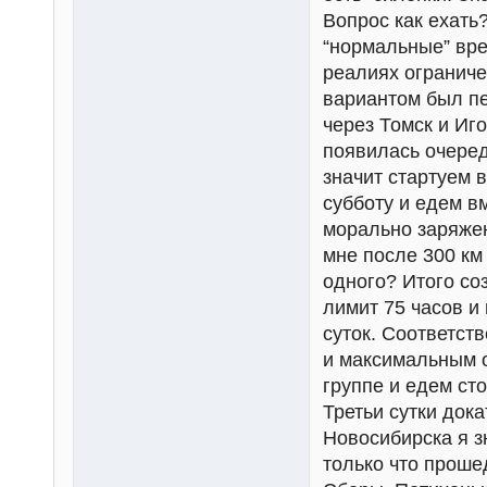
Вопрос как ехать
“нормальные” вре
реалиях огранич
вариантом был пе
через Томск и Иг
появилась очеред
значит стартуем 
субботу и едем в
морально заряжен
мне после 300 км 
одного? Итого со
лимит 75 часов и 
суток. Соответст
и максимальным о
группе и едем сто
Третьи сутки док
Новосибирска я з
только что проше