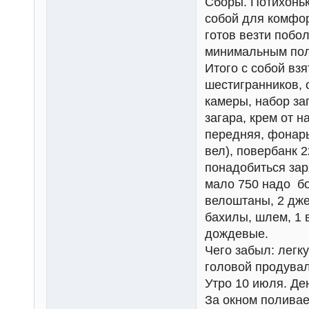
Сборы. Потихоньк
собой для комфор
готов везти побо
минимальным пол
Итого с собой взя
шестигранников, 
камеры, набор зап
загара, крем от 
передняя, фонарь 
вел), повербанк 
понадобиться заря
мало 750 надо бо
велоштаны, 2 дже
бахилы, шлем, 1 в
дождевые.
Чего забыл: легк
головой продувал
Утро 10 июля. Ден
За окном поливает