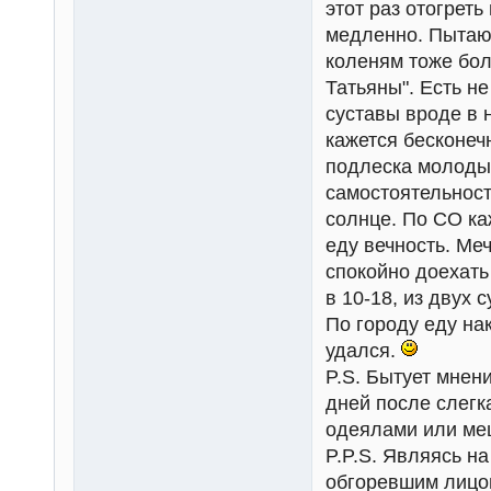
этот раз отогреть
медленно. Пытаюс
коленям тоже бол
Татьяны". Есть н
суставы вроде в 
кажется бесконеч
подлеска молодые
самостоятельност
солнце. По СО ка
еду вечность. Ме
спокойно доехать
в 10-18, из двух 
По городу еду нак
удался.
P.S. Бытует мнен
дней после слегк
одеялами или ме
P.P.S. Являясь на
обгоревшим лицом