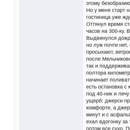
этому безобразию
Но у меня старт 
гостиница уже жд
Оттянул время ст
часов на 300-ку.
Выдвинулся дожди
но луж почти нет,
просыхают, ветро
после Мельниково
так и поддержива
полтора километр
начинает поливат
есть остановка с
под 40-ник и леч
ущерб: джерси пр
комфорте, а джер
минут и с асфаль
ехал вдогонку за
потом все сухо. 