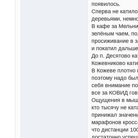
появилось.
Сперва не катило
деревьями, немно
В кафе за Мельни
зелёным чаем, по
просиживание в з
и покатил дальше
До п. Десятово ка
Кожевниково кат
В Кожеве плотно 
поэтому надо был
себя внимание по
все за КОВИД гов
Ощущения в мышц
кто тысячу не кат
принижал значени
марафонов кросс-
что дистанции 10
достаточно успеш