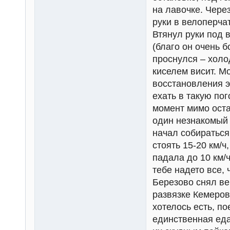
на лавочке. Через
руки в велоперча
Втянул руки под 
(благо он очень 
проснулся – холо
киселем висит. М
восстановления эт
ехать в такую пог
момент мимо оста
один незнакомый 
начал собираться 
стоять 15-20 км/ч
падала до 10 км/ч
тебе надето все,
Березово снял ве
развязке Кемерово
хотелось есть, п
единственная еда