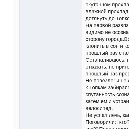
окутанном прохла
влажной прохладе
дотянуть до Топк
На первой развяз
видимо не осозна
сторону города.В
клонить в сон и к
прошлый раз спал
Останаливаюсь, п
отказать, но приг
прошлый раз пров
Не повезло: и не 
к Топкам забирая
спутанность созн
затем ем и устра
велосипед.
Не успел лечь, к
Поговорили: "кто