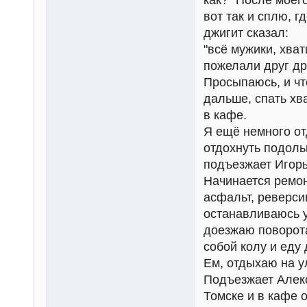
как?" После моего
вот так и сплю, г
джигит сказал:
"всё мужики, хват
пожелали друг др
Просыпаюсь, и чт
дальше, спать хв
в кафе.
Я ещё немного от
отдохнуть подоль
подъезжает Игорь,
Начинается ремон
асфальт, реверси
останавливаюсь у
доезжаю поворота
собой колу и еду
Ем, отдыхаю на ул
Подъезжает Алекс
Томске и в кафе 