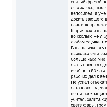
снятый фрезой ас
освежаюсь, пью к
велосипед и уже 
докатывающего до
ночь и непредска
К армянской шаш
во сколько же я б
любом случае. Есл
В шашлычке внутр
парковке ем и ра
больше часа мне 
ехать пока погода
вообще в 50 часо
рабочих дел к ве
Не успел отъехат
остановке, одева
почти прекращает
убитая, залита к
свете фары, гром