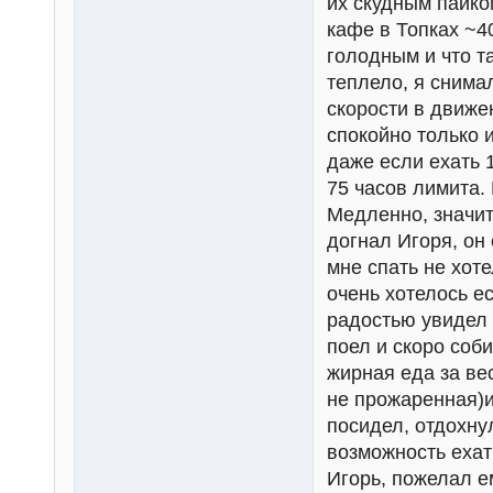
их скудным пайко
кафе в Топках ~40
голодным и что т
теплело, я снима
скорости в движен
спокойно только и
даже если ехать 1
75 часов лимита. 
Медленно, значит
догнал Игоря, он
мне спать не хот
очень хотелось ес
радостью увидел 
поел и скоро соби
жирная еда за вес
не прожаренная)и
посидел, отдохнул
возможность ехат
Игорь, пожелал е