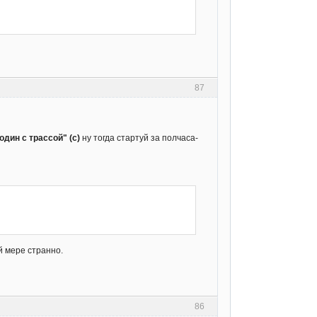
87
дин с трассой" (с)
ну тогда стартуй за полчаса-
й мере странно.
86