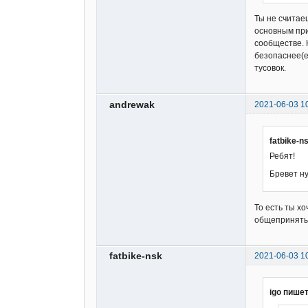
Ты не считае
основным при
сообществе. 
безопаснее(е
тусовок.
andrewak
2021-06-03 1
fatbike-n
Ребят!
Бревет н
То есть ты х
общепринятые
fatbike-nsk
2021-06-03 1
igo пишет