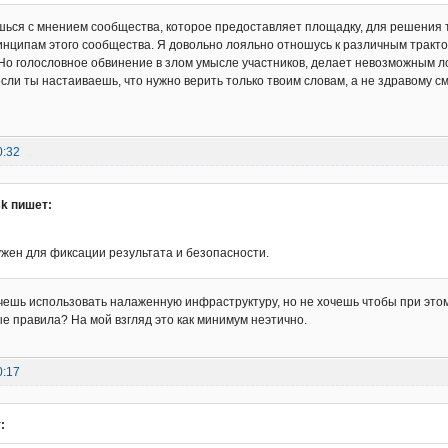
шься с мнением сообщества, которое предоставляет площадку, для решения т
нципам этого сообщества. Я довольно лояльно отношусь к различным трактов
Но голословное обвинение в злом умысле участников, делает невозможным ло
сли ты настаиваешь, что нужно верить только твоим словам, а не здравому см
0:32
sk пишет:
ужен для фиксации результата и безопасности.
очешь использовать налаженную инфраструктуру, но не хочешь чтобы при это
 правила? На мой взгляд это как минимум неэтично.
0:17
: