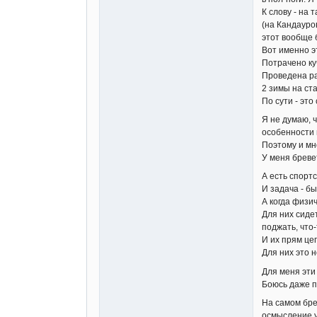
К слову - на 
(на Кандауро
этот вообще 
Вот именно эт
Потрачено куч
Проведена ра
2 зимы на ст
По сути - эт
Я не думаю, ч
особенности 
Поэтому и мн
У меня бреве
А есть спорт
И задача - б
А когда физи
Для них сиде
поджать, что
И их прям це
Для них это 
Для меня эти
Боюсь даже п
На самом бре
осмысление 