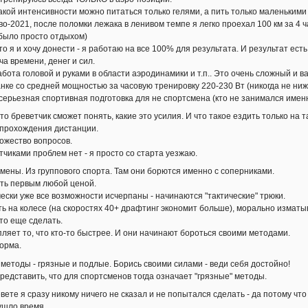
такой интенсивности можно питаться только гелями, а пить только маленькими
во-2021, после поломки лежака в ленивом темпе я легко проехал 100 км за 4 
было просто отдыхом)
о я и хочу донести - я работаю на все 100% для результата. И результат есть
а времени, денег и сил.
бота головой и руками в области аэродинамики и т.п.. Это очень сложный и 
анке со средней мощностью за часовую тренировку 220-230 Вт (никогда не ниж
о серьезная спортивная подготовка для не спортсмена (кто не занимался именн
то бреветчик сможет понять, какие это усилия. И что такое ездить только на 
прохождения дистанции.
ожество вопросов.
тчиками проблем нет - я просто со старта уезжаю.
смены. Из группового спорта. Там они борются именно с соперниками.
ыть первым любой ценой.
чески уже все возможности исчерпаны - начинаются "тактические" трюки.
ть на колесе (на скоростях 40+ драфтинг экономит больше), морально изматыв
-то еще сделать.
пляет то, что кто-то быстрее. И они начинают бороться своими методами.
норма.
 методы - грязные и подлые. Борись своими силами - веди себя достойно!
редставить, что для спортсменов тогда означает "грязные" методы.
вете я сразу никому ничего не сказал и не попытался сделать - да потому что
ушло время.