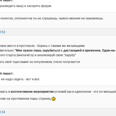
sk пишет:
 разводить кашу и засорять форум.
 понятна, оппонентов ты не слушаешь, чужого мнения не приемлешь.
9:53
рвое место в протоколе - борись с такими же желающими
твительно
"Мне нужно лишь зарубиться с дистанцией и временем. Один-на-о
ого старта (внезачёта) и анализируй свою "зарубу"
ать своё тщеславие за популизмом, плохо получается
sk пишет:
 не надо сидеть - вот и все.
овать в
коллективном мероприятии
условий как в одиночном - это по меньше
тоже на протяжении пары страниц
9:34