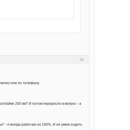
90
 лично или по телефону.
этбайке 200 км? И потом переросло в вопрос - а
х" - я всегда работаю на 100%. И не умею ездить