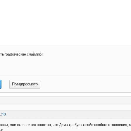
ть графические смайлики
1:40
роны, мне становится понятно, что Дима требует к себе особого отношения, к
ы)