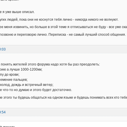
е я уже выше описал.
их людей, пока они не коснутся тебя лично - никогда никого не волнуют.
е меня извинить, но больше в этой теме я отписываться не буду - все уже ска
я позвоню и переговорю лично. Переписка - не самый лучший способ общения.
0:03
б понять жителей этого форума надо хотя бы раз преодолеть:
ерию а лучше 1000-1200км;
пу до крови;
немение пальцев;
 холод, дождь и встречный ветер;
 что-то но думаю и этого будет достаточно.
ле этого ты будешь общаться на одном языке и будешь понимать всех кто теб
9:54