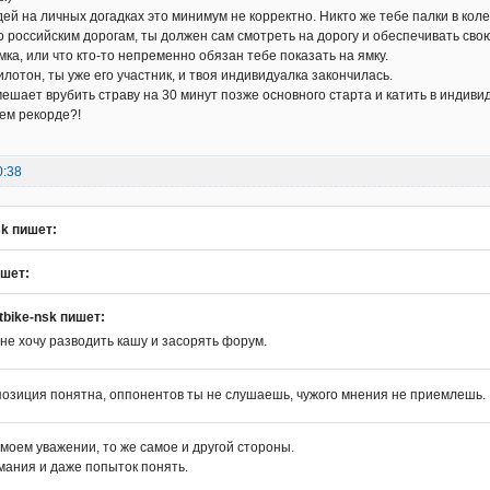
ей на личных догадках это минимум не корректно. Никто же тебе палки в коле
о российским дорогам, ты должен сам смотреть на дорогу и обеспечивать свою
мка, или что кто-то непременно обязан тебе показать на ямку.
илотон, ты уже его участник, и твоя индивидуалка закончилась.
мешает врубить страву на 30 минут позже основного старта и катить в индив
оем рекорде?!
0:38
sk пишет:
ишет:
tbike-nsk пишет:
 не хочу разводить кашу и засорять форум.
позиция понятна, оппонентов ты не слушаешь, чужого мнения не приемлешь.
моем уважении, то же самое и другой стороны.
мания и даже попыток понять.