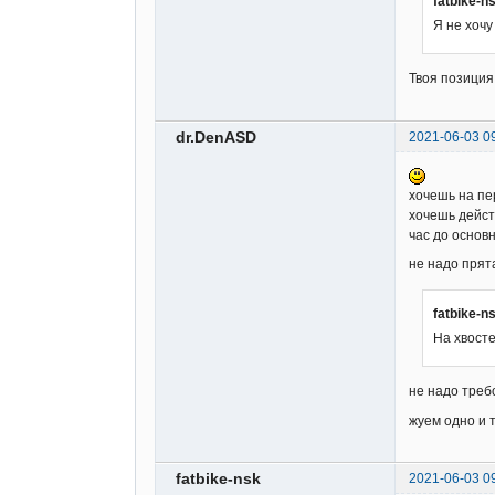
fatbike-n
Я не хочу
Твоя позиция
dr.DenASD
2021-06-03 0
хочешь на пе
хочешь дейс
час до основн
не надо прят
fatbike-n
На хвосте
не надо треб
жуем одно и 
fatbike-nsk
2021-06-03 0