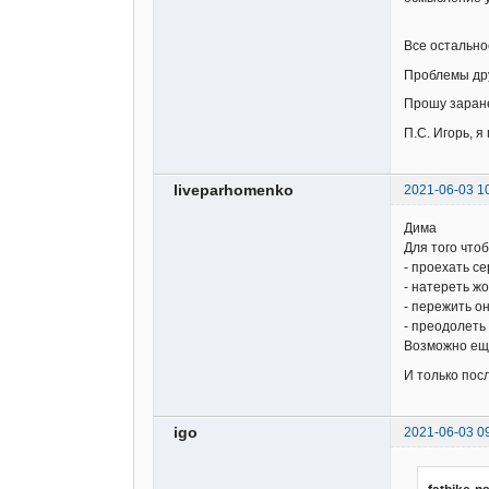
Все остально
Проблемы друг
Прошу заране
П.С. Игорь, 
liveparhomenko
2021-06-03 1
Дима
Для того что
- проехать с
- натереть жо
- пережить о
- преодолеть
Возможно еще
И только пос
igo
2021-06-03 0