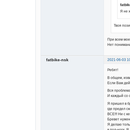
fatbi
Я не 
Твоя поз
При всем мое
Нет понимани
fatbike-nsk
2021-06-03 1
Ребят!
В общем, изв
Если Вам дей
Вся проблема
И каждый со 
Я пришел в б
где предел с
ВСЕ!!! Ни с 
Бревет нужен
Я делаю толь
в пол-ноги. 