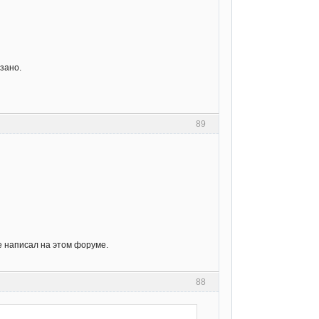
зано.
89
е написал на этом форуме.
88