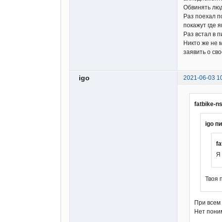
Обвинять люд
Раз поехал п
покажут где я
Раз встал в п
Никто же не 
заявить о св
igo
2021-06-03 1
fatbike-n
igo п
fa
Я
Твоя 
При всем 
Нет пони