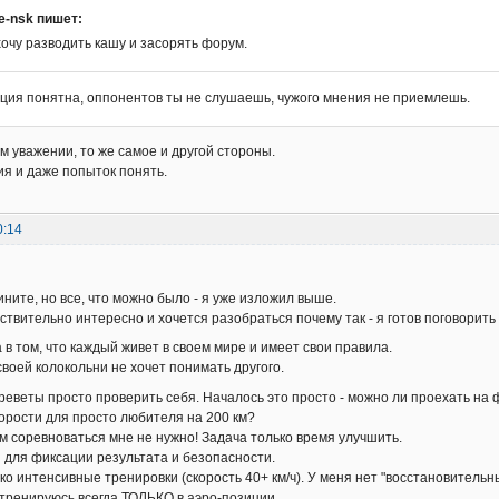
ke-nsk пишет:
хочу разводить кашу и засорять форум.
иция понятна, оппонентов ты не слушаешь, чужого мнения не приемлешь.
м уважении, то же самое и другой стороны.
я и даже попыток понять.
0:14
ините, но все, что можно было - я уже изложил выше.
ствительно интересно и хочется разобраться почему так - я готов поговорить
 в том, что каждый живет в своем мире и имеет свои правила.
своей колокольни не хочет понимать другого.
реветы просто проверить себя. Началось это просто - можно ли проехать на ф
корости для просто любителя на 200 км?
кем соревноваться мне не нужно! Задача только время улучшить.
 для фиксации результата и безопасности.
ко интенсивные тренировки (скорость 40+ км/ч). У меня нет "восстановительны
Я тренируюсь всегда ТОЛЬКО в аэро-позиции.