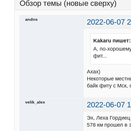
Обзор темы (новые сверху)
andns
2022-06-07 2
Kakaru пишет:
А, по-хорошему
фит...
Ахах)
Некоторые местны
байк фиту с Мск,
velik_alex
2022-06-07 1
Эх, Леха Гордиец 
578 км прошел в э