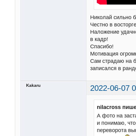
Николай сильно б
Честно в восторге
Наложение удачно
в кадр!
Спасибо!
Мотивация огром
Сам страдаю на б
записался в ран
Kakaru
2022-06-07 0
nilacross пише
А фото на зас
и понимаю, что
переворота вын