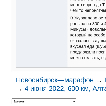
много ворон до Т
чем-то непонятны
В Журавлево оста
раньше на 300 и 
Минусы - довольн
который не особо
оказалась с душк
вкусная еда (шуба
предложили поспа
можно сказать, ез
Новосибирск—марафон
→
→
4 июня 2022, 600 км, Алт