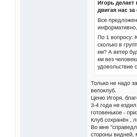
Игорь делает 
двигая нас за
Все предложен
информативно, 
По 1 вопросу: 
сколько в груп
км? А ветер бу
км вез человек
удовольствие с
Только не надо з
велоклуб.
Ценю Игоря, благ
3-4 года не ездил
готовенькое - при
Клуб сохранён , л
Во мне "справедл
стороны видней, 