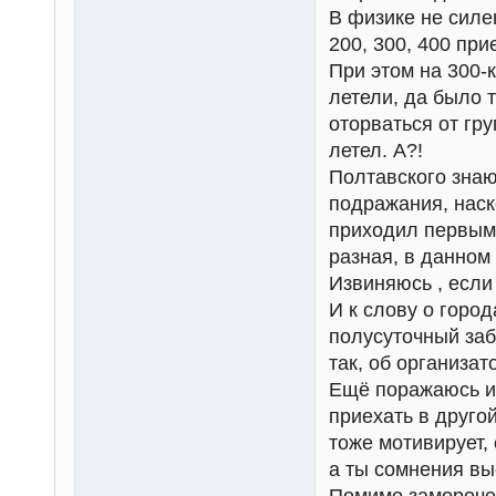
В физике не силе
200, 300, 400 пр
При этом на 300-к
летели, да было т
оторваться от гр
летел. А?!
Полтавского знаю
подражания, наск
приходил первым 
разная, в данном
Извиняюсь , если
И к слову о горо
полусуточный заб
так, об организат
Ещё поражаюсь ин
приехать в друго
тоже мотивирует, 
а ты сомнения вы