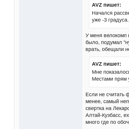
AVZ пишет:
Начался рассве
уже -3 градуса.
У меня велокомп п
было, подумал "н
врать, обещали н
AVZ пишет:
Мне показалось
Местами прям у
Если не считать 
менее, самый неп
свертка на Лекар
Алтай-Кузбасс, е
много где по обоч