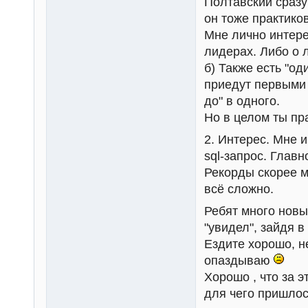
Полтавский сразу
он тоже практиков
Мне лично интере
лидерах. Либо о 
б) Также есть "од
приедут первыми 
до" в одного.
Но в целом ты пр
2. Интерес. Мне и
sql-запрос. Глав
Рекорды скорее м
всё сложно.
Ребят много новых
"увидел", зайдя в
Ездите хорошо, 
опаздываю
Хорошо , что за 
для чего пришлос