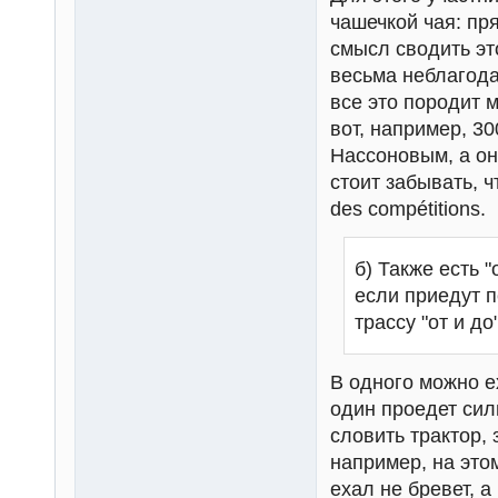
чашечкой чая: пр
смысл сводить эт
весьма неблагода
все это породит 
вот, например, 3
Нассоновым, а он 
стоит забывать, ч
des compétitions.
б) Также есть 
если приедут 
трассу "от и до
В одного можно ех
один проедет сил
словить трактор, 
например, на это
ехал не бревет, 