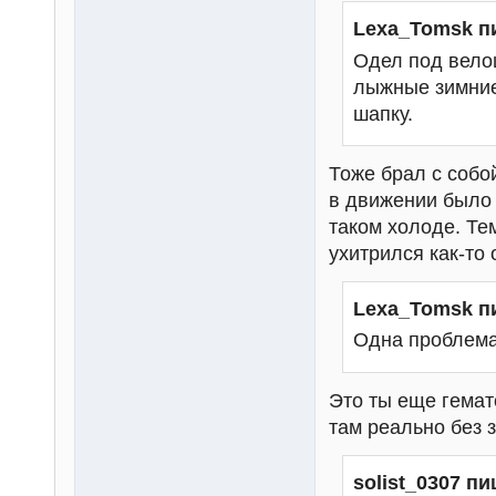
Lexa_Tomsk п
Одел под вело
лыжные зимние
шапку.
Тоже брал с собо
в движении было 
таком холоде. Те
ухитрился как-то 
Lexa_Tomsk п
Одна проблема
Это ты еще гемат
там реально без 
solist_0307 пи