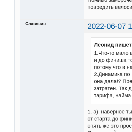
Помимо замороче
повредить велоси
Славянин
2022-06-07 1
Леонид пишет
1.Что-то мало 
и до финиша то
потому что в н
2.Динамика по 
она дала!? Пре
затратен. Так 
тарифа, найма 
1. а) наверное ты
от старта до фин
опять же это про