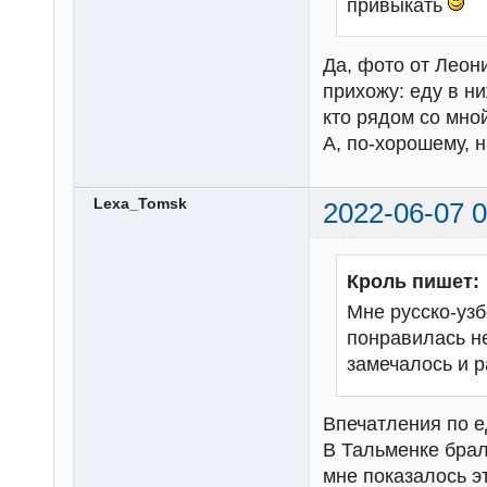
привыкать
Да, фото от Леон
прихожу: еду в ни
кто рядом со мно
А, по-хорошему, 
Lexa_Tomsk
2022-06-07 0
Кроль пишет:
Мне русско-узб
понравилась не
замечалось и 
Впечатления по е
В Тальменке брал
мне показалось э