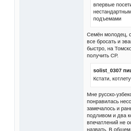
впервые посети
нестандартным
подъемами
Семён молодец, с
все бросать и эв
быстро, на Томск
получить СР.
solist_0307 пи
Кстати, котлет
Мне русско-узбекс
понравилась несо
замечалось и ран
подливом и два к
впечатлений не о
назвать. В общем