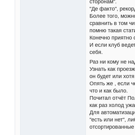
сторонам".
"Де факто", рекор
Более того, можн
сравнить в том ч
помню такая стат
Конечно приятно 
И если клуб ведет
себя.
Раз ни кому не на
Узнать как проез
он будет или хотя
Опять же , если ч
что и как было.
Почитал отчёт Пол
как раз холод уж
Для автоматизаци
"есть или нет", 
отсортированные 