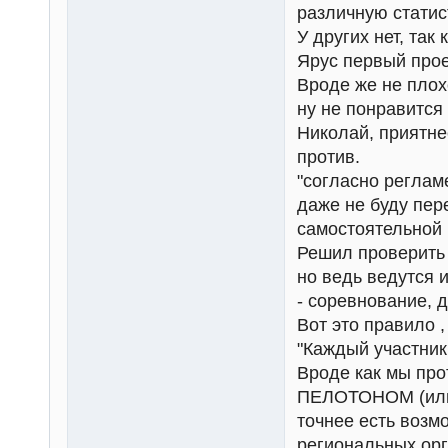
различную статис
У других нет, так 
Ярус первый прое
Вроде же не плох
ну не понравится 
Николай, приятне
против.
"согласно регламе
даже не буду пер
самостоятельной 
Решил проверить 
но ведь ведутся 
- соревнование, 
Вот это правило ,
"Каждый участни
Вроде как мы пр
ПЕЛОТОНОМ (или 
точнее есть возм
региональных орга