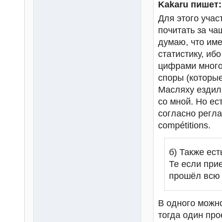
Kakaru пишет:
Для этого учас
почитать за ча
думаю, что име
статистику, иб
цифрами много,
споры (которые
Масляху ездил 
со мной. Но ест
согласно регла
compétitions.
б) Также ест
Те если при
прошёл всю т
В одного можно 
тогда один про