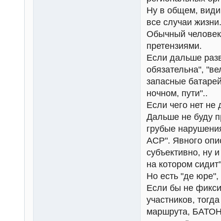
Ну в общем, види
все случаи жизни
Обычный человек,
претензиями.
Если дальше разви
обязательна", "в
запасные батарей
ночном, пути"..
Если чего нет не 
Дальше не буду п
грубые нарушения
ACP". Явного опи
субъективно, ну и
на котором сидит"
Но есть "де юре", 
Если бы не фикси
участников, тогд
маршрута, БАТОНС