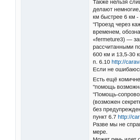
Также нельзя сли
делают немногие,
км быстрее 6 км -
"Проезд через к
временем, обозна
«fermeture3) — з
рассчитанными по
600 км и 13,5-30 
п. 6.10
http://cara
Если не ошибаюсь
Есть ещё комичне
"помощь возможна
"Помощь-сопровож
(возможен секрет
без предупрежден
пункт 6.7
http://c
Разве мы не спра
мере.
Может речь идет 