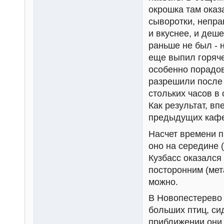
окрошка там оказ
сыворотки, непра
и вкуснее, и деш
раньше не был - 
еще выпил горяче
особенно порадов
разрешили после 
стольких часов в
Как результат, вп
предыдущих кафе
Насчет времени п
оно на середине (
Кузбасс оказался 
посторонним (мет
можно.
В Новопестерево 
больших птиц, си
приближении они 