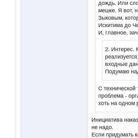
дождь. Или сло
мешке. Я вот, 
Зыковым, котор
Искитима до Че
И, главное, за
2. Интерес. 
реализуется
входные дан
Подумаю над
С технической 
проблема - ор
хоть на одном
Инициатива наказ
не надо.
Если придумать к