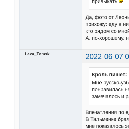
привыкать
Да, фото от Леон
прихожу: еду в ни
кто рядом со мно
А, по-хорошему, 
Lexa_Tomsk
2022-06-07 0
Кроль пишет:
Мне русско-узб
понравилась не
замечалось и 
Впечатления по е
В Тальменке брал
мне показалось э