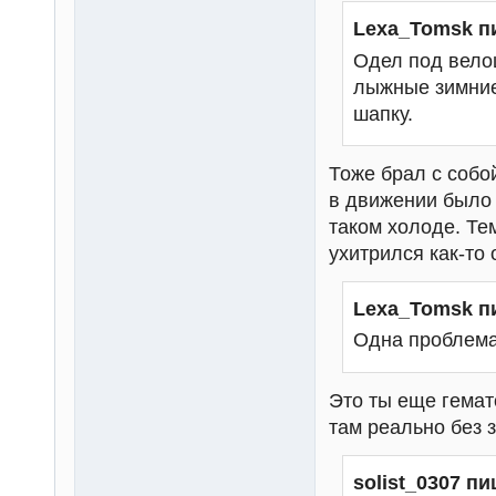
Lexa_Tomsk п
Одел под вело
лыжные зимние
шапку.
Тоже брал с собо
в движении было 
таком холоде. Те
ухитрился как-то 
Lexa_Tomsk п
Одна проблема
Это ты еще гемат
там реально без 
solist_0307 пи