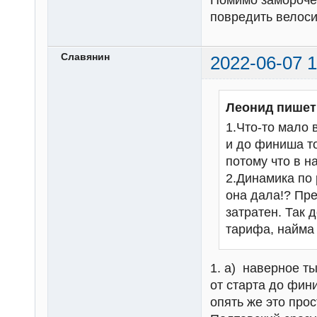
Помимо замороче
повредить велоси
Славянин
2022-06-07 1
Леонид пишет
1.Что-то мало 
и до финиша то
потому что в н
2.Динамика по 
она дала!? Пре
затратен. Так 
тарифа, найма 
1. а) наверное ты
от старта до фин
опять же это про