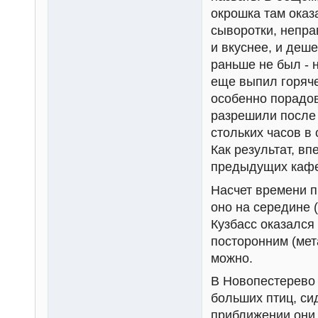
окрошка там оказ
сыворотки, непра
и вкуснее, и деш
раньше не был - 
еще выпил горяче
особенно порадов
разрешили после 
стольких часов в
Как результат, вп
предыдущих кафе
Насчет времени п
оно на середине (
Кузбасс оказался 
посторонним (мет
можно.
В Новопестерево 
больших птиц, си
приближении они 