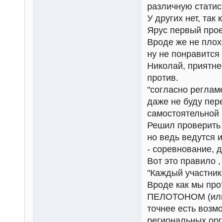
различную статис
У других нет, так 
Ярус первый прое
Вроде же не плох
ну не понравится 
Николай, приятне
против.
"согласно регламе
даже не буду пер
самостоятельной 
Решил проверить 
но ведь ведутся 
- соревнование, 
Вот это правило ,
"Каждый участни
Вроде как мы пр
ПЕЛОТОНОМ (или 
точнее есть возм
региональных орга