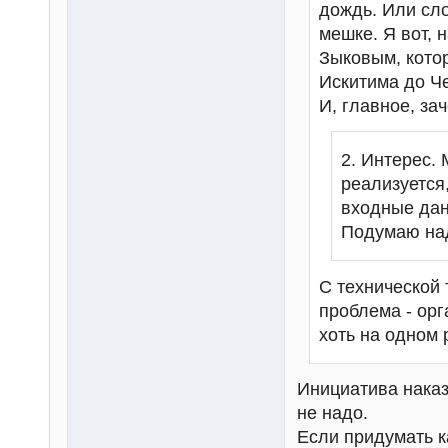
дождь. Или сло
мешке. Я вот, 
Зыковым, котор
Искитима до Че
И, главное, за
2. Интерес. 
реализуется
входные дан
Подумаю над
С технической 
проблема - ор
хоть на одном
Инициатива наказ
не надо.
Если придумать к