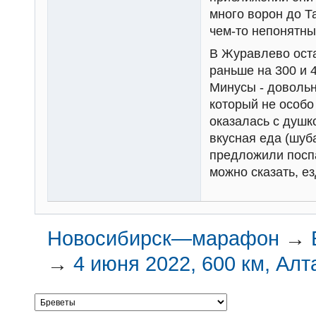
много ворон до Т
чем-то непонятны
В Журавлево оста
раньше на 300 и 
Минусы - довольн
который не особо
оказалась с душк
вкусная еда (шуба
предложили поспа
можно сказать, ез
Новосибирск—марафон
→
→
4 июня 2022, 600 км, Алт