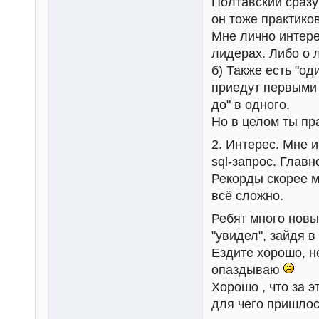
Полтавский сразу
он тоже практиков
Мне лично интере
лидерах. Либо о 
б) Также есть "од
приедут первыми 
до" в одного.
Но в целом ты пр
2. Интерес. Мне и
sql-запрос. Глав
Рекорды скорее м
всё сложно.
Ребят много новых
"увидел", зайдя в
Ездите хорошо, 
опаздываю
Хорошо , что за 
для чего пришлос