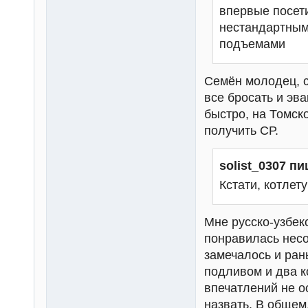
впервые посети
нестандартным
подъемами
Семён молодец, с
все бросать и эв
быстро, на Томск
получить СР.
solist_0307 пи
Кстати, котлет
Мне русско-узбекс
понравилась несо
замечалось и ран
подливом и два к
впечатлений не о
назвать. В общем