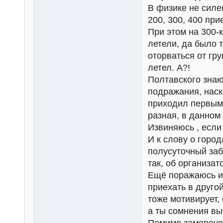
В физике не силе
200, 300, 400 пр
При этом на 300-к
летели, да было т
оторваться от гр
летел. А?!
Полтавского знаю
подражания, наск
приходил первым 
разная, в данном
Извиняюсь , если
И к слову о горо
полусуточный заб
так, об организат
Ещё поражаюсь ин
приехать в друго
тоже мотивирует, 
а ты сомнения вы