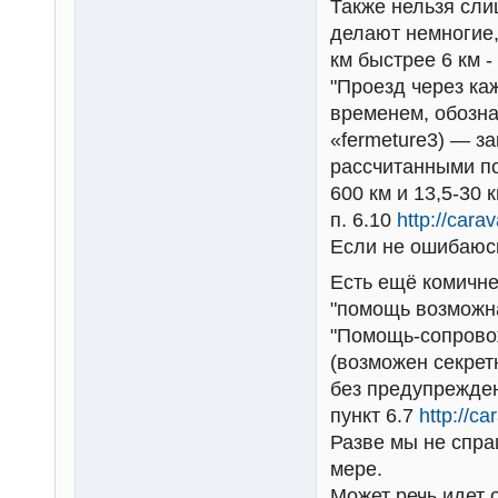
Также нельзя сли
делают немногие,
км быстрее 6 км -
"Проезд через к
временем, обозна
«fermeture3) — з
рассчитанными по
600 км и 13,5-30 
п. 6.10
http://cara
Если не ошибаюсь
Есть ещё комичне
"помощь возможна
"Помощь-сопровож
(возможен секрет
без предупрежден
пункт 6.7
http://c
Разве мы не спра
мере.
Может речь идет 