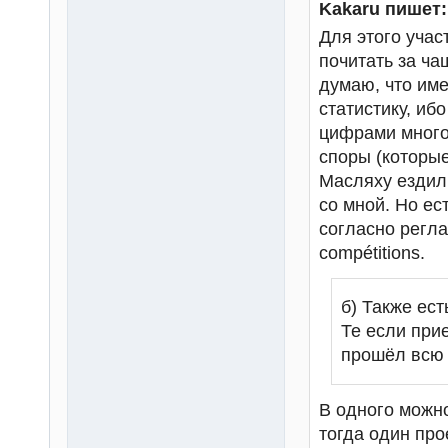
Kakaru пишет:
Для этого учас
почитать за ча
думаю, что име
статистику, иб
цифрами много,
споры (которые
Масляху ездил 
со мной. Но ест
согласно регла
compétitions.
б) Также ест
Те если при
прошёл всю т
В одного можно 
тогда один про