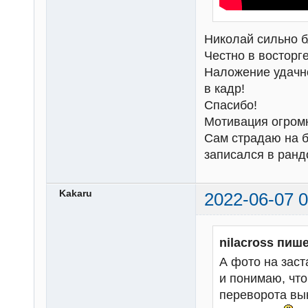
Николай сильно б
Честно в восторге
Наложение удачно
в кадр!
Спасибо!
Мотивация огром
Сам страдаю на б
записался в ран
Kakaru
2022-06-07 0
nilacross пише
А фото на зас
и понимаю, что
переворота вын