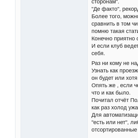
сторонам".
"Де факто", рекор
Более того, можн
сравнить в том ч
помню такая стат
Конечно приятно 
И если клуб ведет
себя.
Раз ни кому не на
Узнать как проез
он будет или хотя
Опять же , если ч
что и как было.
Почитал отчёт Пол
как раз холод уж
Для автоматизаци
"есть или нет", 
отсортированные 