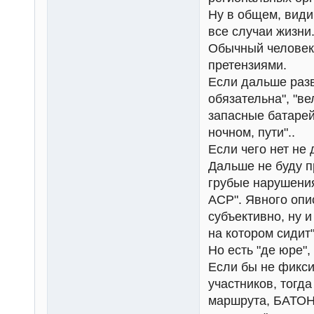
Ну в общем, види
все случаи жизни
Обычный человек,
претензиями.
Если дальше разви
обязательна", "в
запасные батарей
ночном, пути"..
Если чего нет не 
Дальше не буду п
грубые нарушения
ACP". Явного опи
субъективно, ну и
на котором сидит"
Но есть "де юре", 
Если бы не фикси
участников, тогд
маршрута, БАТОНС