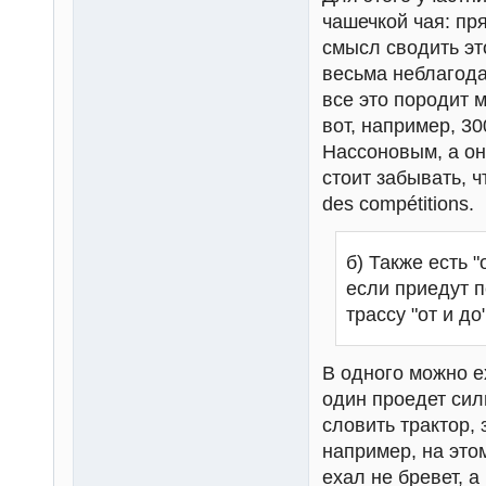
чашечкой чая: пр
смысл сводить эт
весьма неблагода
все это породит 
вот, например, 3
Нассоновым, а он 
стоит забывать, ч
des compétitions.
б) Также есть 
если приедут 
трассу "от и до
В одного можно ех
один проедет сил
словить трактор, 
например, на это
ехал не бревет, 