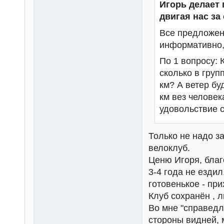
Игорь делает 
двигая нас за
Все предложен
информативно, 
По 1 вопросу: 
сколько в груп
км? А ветер бу
км вез человек
удовольствие с
Только не надо з
велоклуб.
Ценю Игоря, благ
3-4 года не ездил
готовенькое - при
Клуб сохранён , л
Во мне "справедл
стороны видней, 