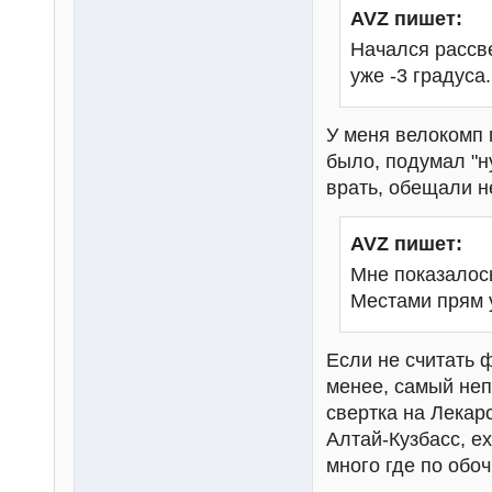
AVZ пишет:
Начался рассве
уже -3 градуса.
У меня велокомп п
было, подумал "н
врать, обещали н
AVZ пишет:
Мне показалось
Местами прям у
Если не считать 
менее, самый неп
свертка на Лекар
Алтай-Кузбасс, е
много где по обоч