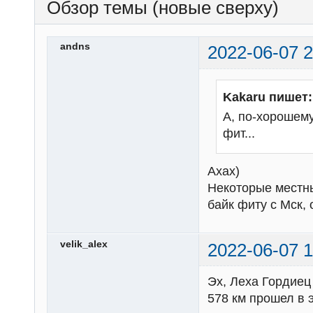
Обзор темы (новые сверху)
andns
2022-06-07 2
Kakaru пишет:
А, по-хорошему
фит...
Ахах)
Некоторые местны
байк фиту с Мск,
velik_alex
2022-06-07 1
Эх, Леха Гордиец 
578 км прошел в э