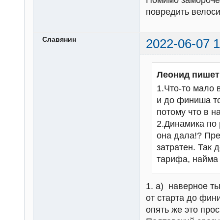
Помимо замороче
повредить велоси
Славянин
2022-06-07 1
Леонид пишет
1.Что-то мало 
и до финиша то
потому что в н
2.Динамика по 
она дала!? Пре
затратен. Так 
тарифа, найма 
1. а) наверное ты
от старта до фин
опять же это про