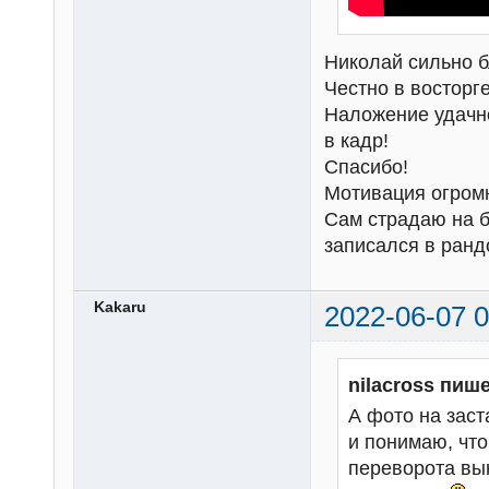
Николай сильно б
Честно в восторге
Наложение удачно
в кадр!
Спасибо!
Мотивация огром
Сам страдаю на б
записался в ран
Kakaru
2022-06-07 0
nilacross пише
А фото на зас
и понимаю, что
переворота вын