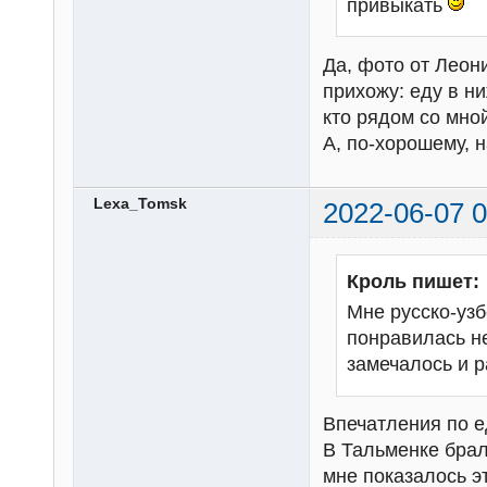
привыкать
Да, фото от Леон
прихожу: еду в ни
кто рядом со мно
А, по-хорошему, 
Lexa_Tomsk
2022-06-07 0
Кроль пишет:
Мне русско-узб
понравилась не
замечалось и 
Впечатления по е
В Тальменке брал
мне показалось э