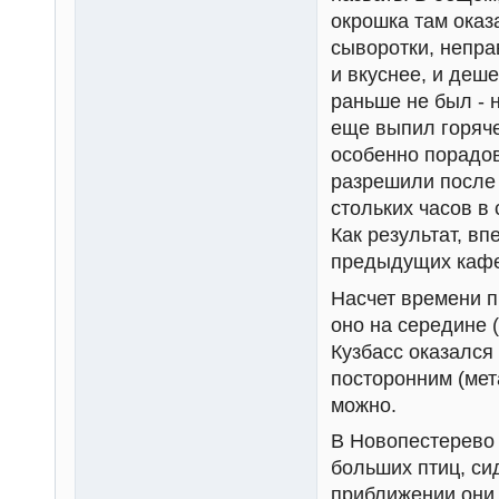
окрошка там оказ
сыворотки, непра
и вкуснее, и деш
раньше не был - 
еще выпил горяче
особенно порадов
разрешили после 
стольких часов в
Как результат, вп
предыдущих кафе
Насчет времени п
оно на середине (
Кузбасс оказался 
посторонним (мет
можно.
В Новопестерево 
больших птиц, си
приближении они 