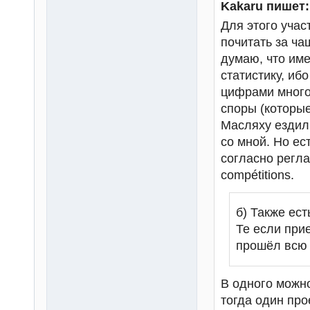
Kakaru пишет:
Для этого учас
почитать за ча
думаю, что име
статистику, иб
цифрами много,
споры (которые
Масляху ездил 
со мной. Но ест
согласно регла
compétitions.
б) Также ест
Те если при
прошёл всю т
В одного можно 
тогда один про