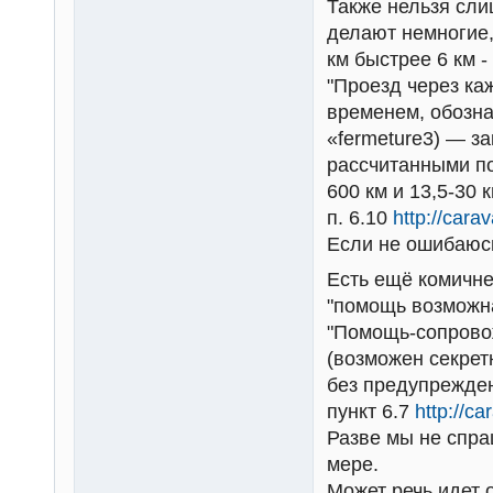
Также нельзя сли
делают немногие,
км быстрее 6 км -
"Проезд через к
временем, обозна
«fermeture3) — з
рассчитанными по
600 км и 13,5-30 
п. 6.10
http://cara
Если не ошибаюсь
Есть ещё комичне
"помощь возможна
"Помощь-сопровож
(возможен секрет
без предупрежден
пункт 6.7
http://c
Разве мы не спра
мере.
Может речь идет 