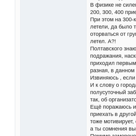
В физике не силе
200, 300, 400 пр
При этом на 300-к
летели, да было т
оторваться от гр
летел. А?!
Полтавского знаю
подражания, наск
приходил первым 
разная, в данном
Извиняюсь , если
И к слову о горо
полусуточный заб
так, об организат
Ещё поражаюсь ин
приехать в друго
тоже мотивирует, 
а ты сомнения вы