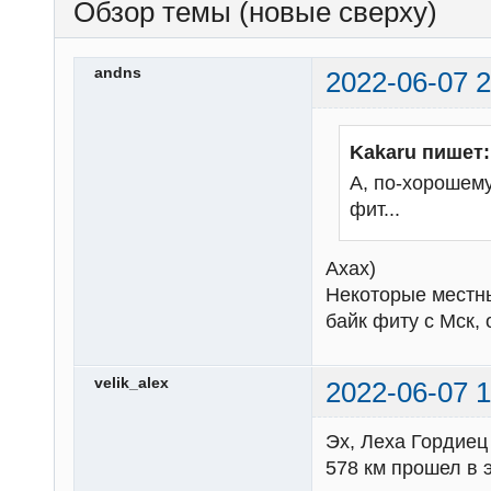
Обзор темы (новые сверху)
andns
2022-06-07 2
Kakaru пишет:
А, по-хорошему
фит...
Ахах)
Некоторые местны
байк фиту с Мск,
velik_alex
2022-06-07 1
Эх, Леха Гордиец 
578 км прошел в э