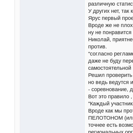
различную статис
У других нет, так 
Ярус первый прое
Вроде же не плох
ну не понравится 
Николай, приятне
против.
"согласно регламе
даже не буду пер
самостоятельной 
Решил проверить 
но ведь ведутся 
- соревнование, 
Вот это правило ,
"Каждый участни
Вроде как мы пр
ПЕЛОТОНОМ (или 
точнее есть возм
региональных орга