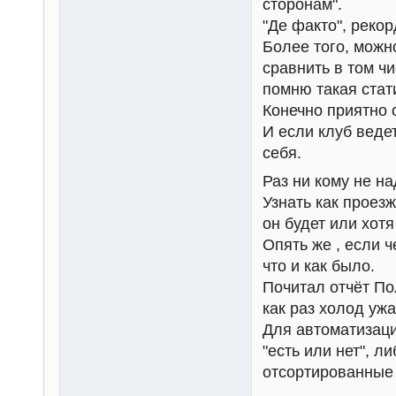
сторонам".
"Де факто", рекор
Более того, можн
сравнить в том ч
помню такая стат
Конечно приятно 
И если клуб ведет
себя.
Раз ни кому не на
Узнать как проез
он будет или хотя
Опять же , если ч
что и как было.
Почитал отчёт Пол
как раз холод уж
Для автоматизаци
"есть или нет", 
отсортированные 