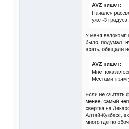
AVZ пишет:
Начался рассве
уже -3 градуса.
У меня велокомп п
было, подумал "н
врать, обещали н
AVZ пишет:
Мне показалось
Местами прям у
Если не считать 
менее, самый неп
свертка на Лекар
Алтай-Кузбасс, е
много где по обоч