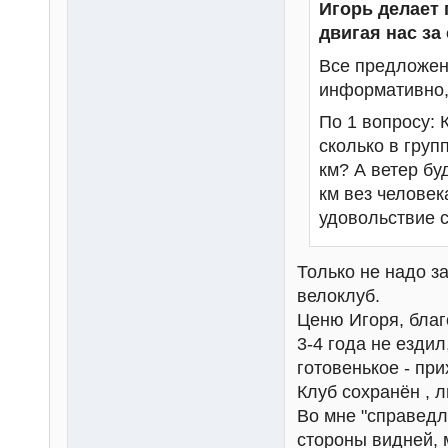
Игорь делает 
двигая нас за
Все предложен
информативно, 
По 1 вопросу: 
сколько в груп
км? А ветер бу
км вез человек
удовольствие с
Только не надо з
велоклуб.
Ценю Игоря, благ
3-4 года не ездил
готовенькое - при
Клуб сохранён , л
Во мне "справедл
стороны видней, 