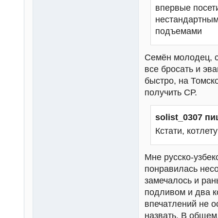
впервые посети
нестандартным
подъемами
Семён молодец, с
все бросать и эв
быстро, на Томск
получить СР.
solist_0307 пи
Кстати, котлет
Мне русско-узбекс
понравилась несо
замечалось и ран
подливом и два к
впечатлений не о
назвать. В общем