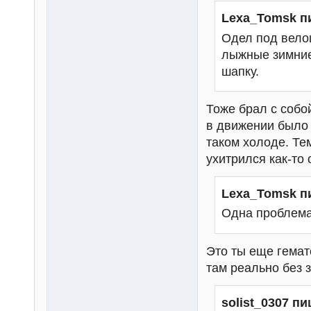
Lexa_Tomsk п
Одел под вело
лыжные зимние
шапку.
Тоже брал с собо
в движении было 
таком холоде. Те
ухитрился как-то 
Lexa_Tomsk п
Одна проблема
Это ты еще гемат
там реально без 
solist_0307 пи