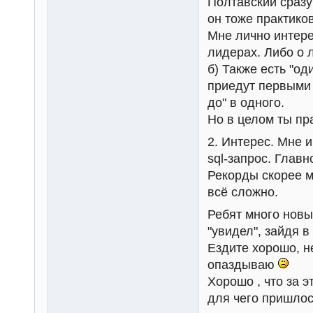
Полтавский сразу
он тоже практиков
Мне лично интере
лидерах. Либо о 
б) Также есть "од
приедут первыми 
до" в одного.
Но в целом ты пр
2. Интерес. Мне и
sql-запрос. Глав
Рекорды скорее м
всё сложно.
Ребят много новых
"увидел", зайдя в
Ездите хорошо, 
опаздываю
Хорошо , что за 
для чего пришлос