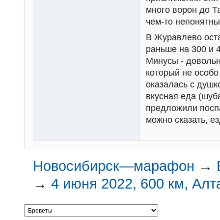
много ворон до Т
чем-то непонятны
В Журавлево оста
раньше на 300 и 
Минусы - довольн
который не особо
оказалась с душк
вкусная еда (шуба
предложили поспа
можно сказать, ез
Новосибирск—марафон
→
→
4 июня 2022, 600 км, Алт