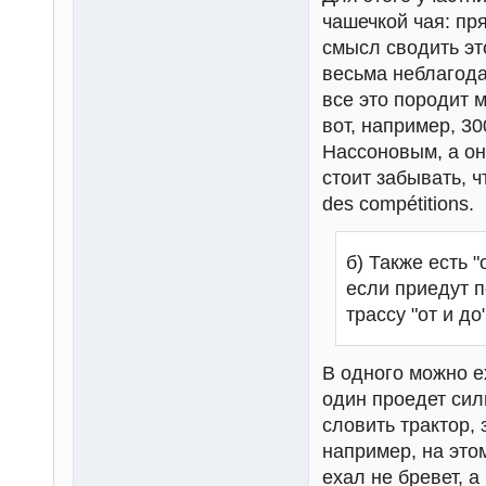
чашечкой чая: пр
смысл сводить эт
весьма неблагода
все это породит 
вот, например, 3
Нассоновым, а он 
стоит забывать, ч
des compétitions.
б) Также есть 
если приедут 
трассу "от и до
В одного можно ех
один проедет сил
словить трактор, 
например, на это
ехал не бревет, 