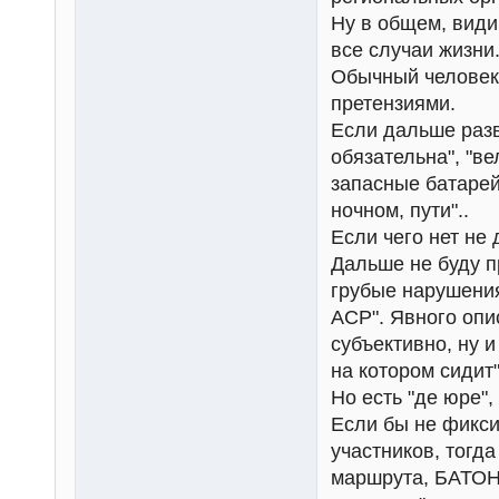
Ну в общем, види
все случаи жизни
Обычный человек,
претензиями.
Если дальше разви
обязательна", "в
запасные батарей
ночном, пути"..
Если чего нет не 
Дальше не буду п
грубые нарушения
ACP". Явного опи
субъективно, ну и
на котором сидит"
Но есть "де юре", 
Если бы не фикси
участников, тогд
маршрута, БАТОНС