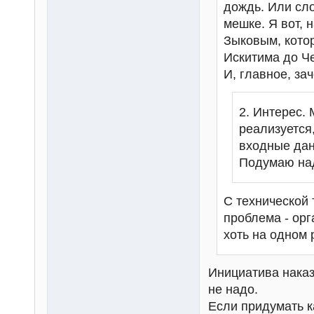
дождь. Или сло
мешке. Я вот, 
Зыковым, котор
Искитима до Че
И, главное, за
2. Интерес. 
реализуется
входные дан
Подумаю над
С технической 
проблема - ор
хоть на одном
Инициатива наказ
не надо.
Если придумать к