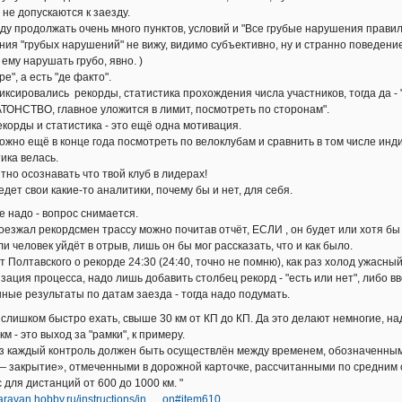
 не допускаются к заезду.
ду продолжать очень много пунктов, условий и "Все грубые нарушения правил
ния "грубых нарушений" не вижу, видимо субъективно, ну и странно поведение
 ему нарушать грубо, явно. )
ре", а есть "де факто".
иксировались рекорды, статистика прохождения числа участников, тогда да -
ТОНСТВО, главное уложится в лимит, посмотреть по сторонам".
екорды и статистика - это ещё одна мотивация.
можно ещё в конце года посмотреть по велоклубам и сравнить в том числе ин
ика велась.
тно осознавать что твой клуб в лидерах!
едет свои какие-то аналитики, почему бы и нет, для себя.
е надо - вопрос снимается.
роезжал рекордсмен трассу можно почитав отчёт, ЕСЛИ , он будет или хотя бы
ли человек уйдёт в отрыв, лишь он бы мог рассказать, что и как было.
 Полтавского о рекорде 24:30 (24:40, точно не помню), как раз холод ужасный
зация процесса, надо лишь добавить столбец рекорд - "есть или нет", либо в
ные результаты по датам заезда - тогда надо подумать.
 слишком быстро ехать, свыше 30 км от КП до КП. Да это делают немногие, н
км - это выход за "рамки", к примеру.
з каждый контроль должен быть осуществлён между временем, обозначенным
 — закрытие», отмеченными в дорожной карточке, рассчитанными по средним с
с для дистанций от 600 до 1000 км. "
/caravan.hobby.ru/instructions/in … on#item610