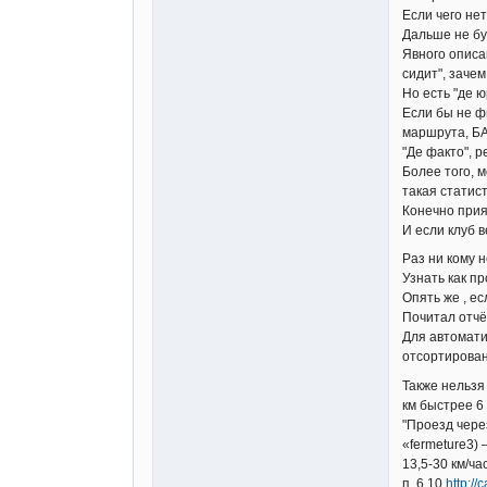
Если чего нет
Дальше не бу
Явного описа
сидит", зачем
Но есть "де ю
Если бы не ф
маршрута, БА
"Де факто", р
Более того, 
такая статист
Конечно прия
И если клуб в
Раз ни кому н
Узнать как п
Опять же , ес
Почитал отчёт
Для автомати
отсортирован
Также нельзя
км быстрее 6 
"Проезд чере
«fermeture3)
13,5-30 км/ча
п. 6.10
http:/