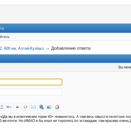
од
йтесь.
→
Добавление ответа
2, 600 км, Алтай-Кузбасс
Вы мож