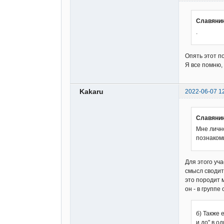
Славянин
.
Опять этот п
Я все помню,
Kakaru
2022-06-07 1
Славянин
Мне лично
познаком
Для этого уч
смысл сводит
это породит 
он - в группе
б) Также 
и до" в од