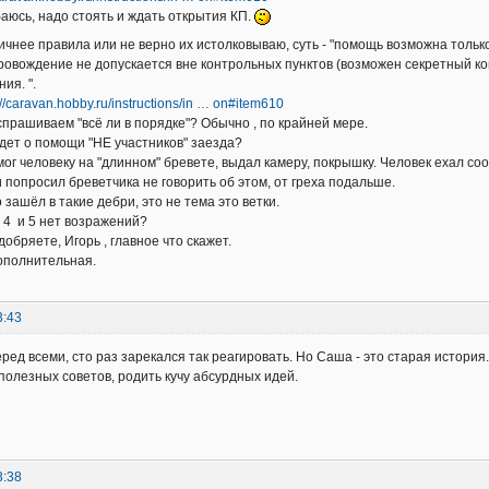
аюсь, надо стоять и ждать открытия КП.
ичнее правила или не верно их истолковываю, суть - "помощь возможна тольк
овождение не допускается вне контрольных пунктов (возможен секретный ко
ия. ".
://caravan.hobby.ru/instructions/in … on#item610
спрашиваем "всё ли в порядке"? Обычно , по крайней мере.
дет о помощи "НЕ участников" заезда?
 человеку на "длинном" бревете, выдал камеру, покрышку. Человек ехал соо
и попросил бреветчика не говорить об этом, от греха подальше.
 зашёл в такие дебри, это не тема это ветки.
, 4 и 5 нет возражений?
добряете, Игорь , главное что скажет.
ополнительная.
3:43
ред всеми, сто раз зарекался так реагировать. Но Саша - это старая истори
полезных советов, родить кучу абсурдных идей.
3:38