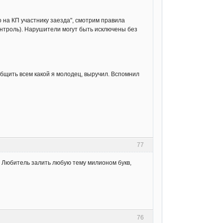
о на КП участнику заезда", смотрим правила
нтроль). Нарушители могут быть исключены без
бщить всем какой я молодец, выручил. Вспомнил
77
я. Любитель залить любую тему милионом букв,
76