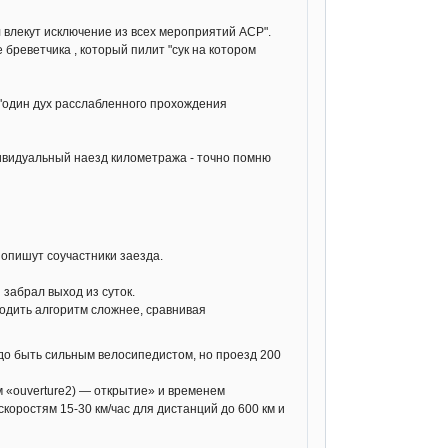
 влекут исключение из всех мероприятий ACP".
 бреветчика , который пилит "сук на котором
 "один дух расслабленного прохождения
дивидуальный наезд километража - точно помню
 опишут соучастники заезда.
 забрал выход из суток.
водить алгоритм сложнее, сравнивая
адо быть сильным велосипедистом, но проезд 200
 «ouverture2) — открытие» и временем
коростям 15-30 км/час для дистанций до 600 км и