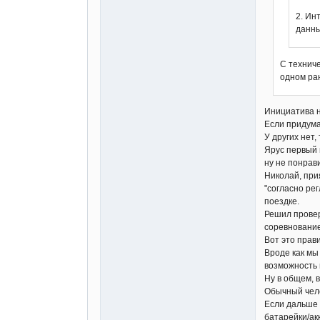
2. Ин
данны
С техниче
одном ра
Инициатива н
Если придума
У других нет,
Ярус первый 
ну не понрави
Николай, при
"согласно рег
поездке.
Решил провери
соревнование
Вот это прав
Вроде как мы
возможность 
Ну в общем, 
Обычный чело
Если дальше 
батарейки/ак