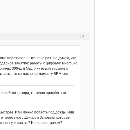
78
рямо переживаешь все еще раз. Не думаю, что
годарное занятие: работы с цифрами много, но
имер, 300-ку в Масляху ездил в группе с
абывать, что согласно регламенту BRM ces
и и побьют рекорд, то точно прошёл всю
о быстрее. Или можно попасть под дождь. Или
ете пересекся с Денисом Зыковым, который
нюансы учитывать? И, главное, зачем?