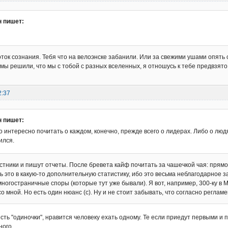
 пишет:
оток сознания. Тебя что на велоэнске забанили. Или за свежими ушами опять
 мы решили, что мы с тобой с разных вселенных, я отношусь к тебе предвзято,
2:37
 пишет:
 интересно почитать о каждом, конечно, прежде всего о лидерах. Либо о люд
ился.
астники и пишут отчеты. После бревета кайф почитать за чашечкой чая: прям
ь это в какую-то дополнительную статистику, ибо это весьма неблагодарное з
многостраничные споры (которые тут уже бывали). Я вот, например, 300-ку в 
 со мной. Но есть один нюанс (с). Ну и не стоит забывать, что согласно регламен
есть "одиночки", нравится человеку ехать одному. Те если приедут первыми и 
ного.