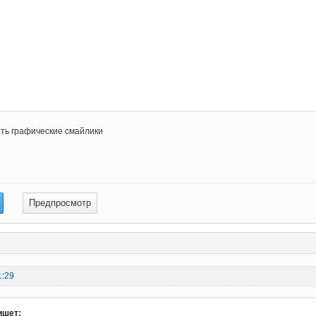
ть графические смайлики
1:29
ишет: