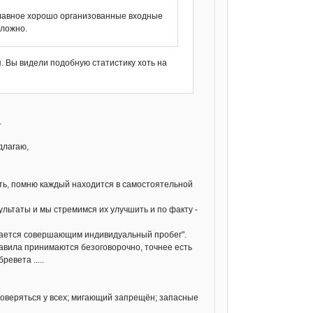
. Главное хорошо организованные входные
сложно.
. Вы видели подобную статистику хоть на
.
длагаю,
одить, помню каждый находится в самостоятельной
зультаты и мы стремимся их улучшить и по факту -
читается совершающим индивидуальный пробег".
авила принимаются безоговорочно, точнее есть
евета .....
проверяться у всех; мигающий запрещён; запасные