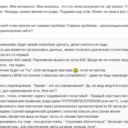
терес. Мне интересно. Мне казалось , что это легко реализуется, sql-запрос
е. Рекорды скорее меняются редко. Подумаю над этим. Может не прав и всё 
ской точки зрения нет никаких проблем. Главная проблема - организационная
ндоннерском сайте?
аказуема, будет время попробую сделать, денег платить не надо.
ть как грамотно организовать данные , можно получать различную статистику
 так кто-то первый.
проехал 400 зимой, Пархоменко вышел из суток 600. Вроде же не плохое пре
тся , так ладно.
ятнее будет на "ты", себя молодым чувствую
, если не против.
ламенту BRM ces brevets n’étant pas des compétitions" - даже не буду перев
ть переводчиком - "бревет - это не соревнования". Да, но ведь ведутся и ре
, дух соревнования есть. Или нет?
ило , точно, отменяет идею с задуманной статистикой - "Каждый участник с
 противоречим правилам, когда едем ГРУППОЙ/ПЕЛОТОНОМ (или нет?) , а пр
высказать свои претензии через региональных организаторов за 48 часов до бр
видимо строгий юридический документ, попытка описать все случаи жизни.
век, бреветчик вред ли будет лезть со своими претензиями.
развивать эту тему , она долгая очень - "страховка обязательна", "велосвет 
кумуляторы для обеспечения света на всем, ночном, пути"..