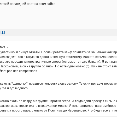
л твой последний пост на этом сайте.
4:12
ишет:
 участники и пишут отчеты. После бревета кайф почитать за чашечкой чая: п
сл сводить это в какую-то дополнительную статистику, ибо это весьма небла
все это породит многостраничные споры (которые тут уже бывали). Я вот, напр
ассоновым, а он - в группе со мной. Но есть один нюанс (с). Ну и не стоит з
étant pas des compétitions.
кже есть "одиночки", нравится человеку ехать одному. Те если приедут первым
 "от и до" в одного.
можно ехать по ветру, а в группе - против ветра. И тогда один проедет сильн
рактор, за которым ехать в воздушном мешке. Я вот, например, на этом брев
ревет, а просто параллельно от Искитима до Черепаново. Кто будет все эти 