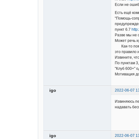
Если не ошиб
Есть ещё ком
"Помощь-сопр
предупрежден
пункт 6.7
http
Разве мы не 
Может речь и
Как-то помог
это правило 
Извините, что
По пунктам 3
"Клуб 600+" о
Мотивация д
igo
2022-06-07 1
Извиняюсь пе
надавать бес
igo
2022-06-07 1