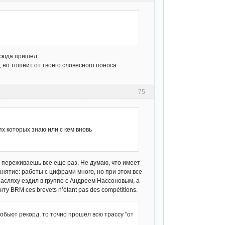
 сюда пришел.
 но тошнит от твоего словесного поноса.
75
ях которых знаю или с кем вновь
о переживаешь все еще раз. Не думаю, что имеет
анятие: работы с цифрами много, но при этом все
Масляху ездил в группе с Андреем Нассоновым, а
ту BRM ces brevets n’étant pas des compétitions.
побьют рекорд, то точно прошёл всю трассу "от