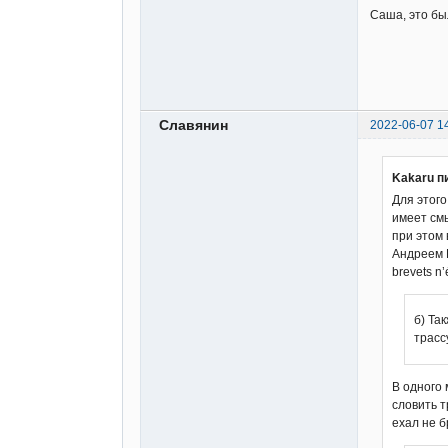
Саша, это бы
Славянин
2022-06-07 1
Kakaru п
Для этого
имеет смы
при этом 
Андреем Н
brevets n’
б) Та
трассу
В одного 
словить т
ехал не б