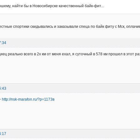
ошему, найти бы в Новосибирске качественный байк-фит...
стные спортики скидывались и заказывали спеца по байк фиту с Мск, оплачи
7:34
иец реально всего в 2х км от меня ехал, я суточный в 578 км прошел в этот ра
6:43
+
http://nsk-marafon.ru/?p=1173в
4:17