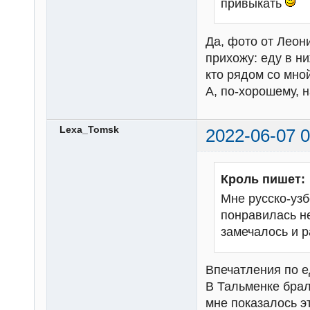
привыкать
Да, фото от Леон
прихожу: еду в ни
кто рядом со мно
А, по-хорошему, 
Lexa_Tomsk
2022-06-07 0
Кроль пишет:
Мне русско-узб
понравилась не
замечалось и 
Впечатления по е
В Тальменке брал
мне показалось э