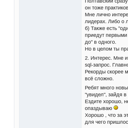
Полтавский сразу
он тоже практиков
Мне лично интере
лидерах. Либо о 
б) Также есть "од
приедут первыми 
до" в одного.
Но в целом ты пр
2. Интерес. Мне и
sql-запрос. Глав
Рекорды скорее м
всё сложно.
Ребят много новых
"увидел", зайдя в
Ездите хорошо, 
опаздываю
Хорошо , что за 
для чего пришлос