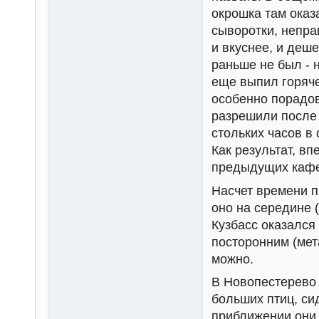
окрошка там оказ
сыворотки, непра
и вкуснее, и деш
раньше не был - 
еще выпил горяче
особенно порадов
разрешили после 
стольких часов в
Как результат, вп
предыдущих кафе
Насчет времени п
оно на середине (
Кузбасс оказался 
посторонним (мет
можно.
В Новопестерево 
больших птиц, си
приближении они 