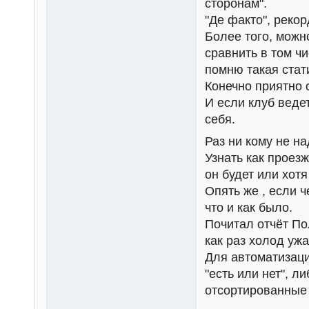
сторонам".
"Де факто", рекор
Более того, можн
сравнить в том ч
помню такая стат
Конечно приятно 
И если клуб ведет
себя.
Раз ни кому не на
Узнать как проез
он будет или хотя
Опять же , если ч
что и как было.
Почитал отчёт Пол
как раз холод уж
Для автоматизаци
"есть или нет", 
отсортированные 