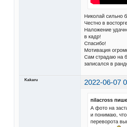
Николай сильно б
Честно в восторге
Наложение удачно
в кадр!
Спасибо!
Мотивация огром
Сам страдаю на б
записался в ран
Kakaru
2022-06-07 0
nilacross пише
А фото на зас
и понимаю, что
переворота вын