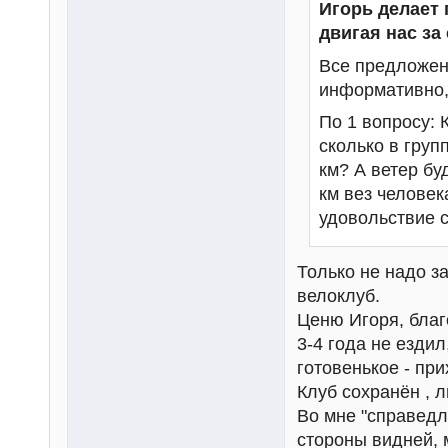
Игорь делает 
двигая нас за
Все предложен
информативно, 
По 1 вопросу: 
сколько в груп
км? А ветер бу
км вез человек
удовольствие с
Только не надо з
велоклуб.
Ценю Игоря, благ
3-4 года не ездил
готовенькое - при
Клуб сохранён , л
Во мне "справедл
стороны видней, 