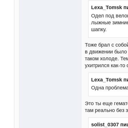
Lexa_Tomsk п
Одел под вело
лыжные зимние
шапку.
Тоже брал с собо
в движении было 
таком холоде. Те
ухитрился как-то 
Lexa_Tomsk п
Одна проблема
Это ты еще гемат
там реально без 
solist_0307 пи