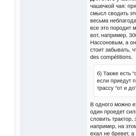
чашечкой чая: пр
смысл сводить эт
весьма неблагода
все это породит 
вот, например, 3
Нассоновым, а он 
стоит забывать, ч
des compétitions.
б) Также есть 
если приедут 
трассу "от и до
В одного можно ех
один проедет сил
словить трактор, 
например, на это
ехал не бревет, 