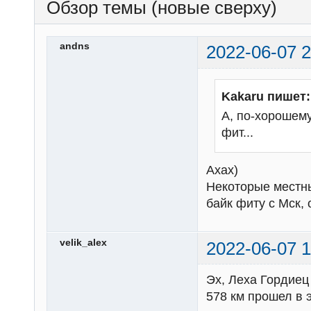
Обзор темы (новые сверху)
andns
2022-06-07 2
Kakaru пишет:
А, по-хорошему
фит...
Ахах)
Некоторые местны
байк фиту с Мск,
velik_alex
2022-06-07 1
Эх, Леха Гордиец 
578 км прошел в э