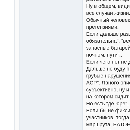
Ну в общем, види
все случаи жизни
Обычный человек,
претензиями.
Если дальше разви
обязательна", "в
запасные батарей
ночном, пути"..
Если чего нет не 
Дальше не буду п
грубые нарушения
ACP". Явного опи
субъективно, ну и
на котором сидит"
Но есть "де юре", 
Если бы не фикси
участников, тогд
маршрута, БАТОНС