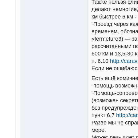
Также нельзя сли
делают немногие,
км быстрее 6 км -
"Проезд через к
временем, обозна
«fermeture3) — з
рассчитанными по
600 км и 13,5-30 
п. 6.10
http://cara
Если не ошибаюсь
Есть ещё комичне
"помощь возможна
"Помощь-сопровож
(возможен секрет
без предупрежден
пункт 6.7
http://c
Разве мы не спра
мере.
Может речь идет 