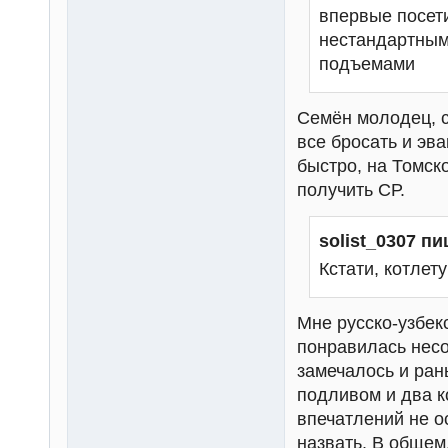
впервые посети
нестандартным
подъемами
Семён молодец, с
все бросать и эв
быстро, на Томск
получить СР.
solist_0307 пи
Кстати, котлет
Мне русско-узбекс
понравилась несо
замечалось и ран
подливом и два к
впечатлений не о
назвать. В общем