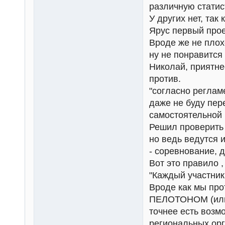
различную статис
У других нет, так 
Ярус первый прое
Вроде же не плох
ну не понравится 
Николай, приятне
против.
"согласно регламе
даже не буду пер
самостоятельной 
Решил проверить 
но ведь ведутся 
- соревнование, 
Вот это правило ,
"Каждый участни
Вроде как мы пр
ПЕЛОТОНОМ (или 
точнее есть возм
региональных орга