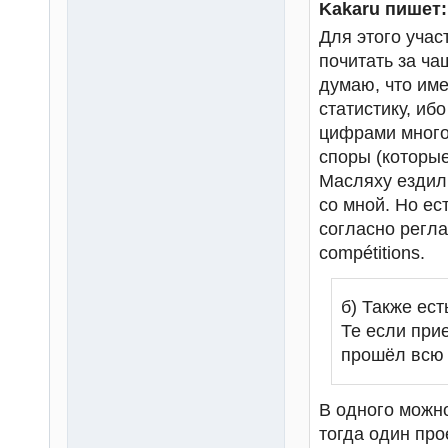
Kakaru пишет:
Для этого учас
почитать за ча
думаю, что име
статистику, иб
цифрами много,
споры (которые
Масляху ездил 
со мной. Но ест
согласно регла
compétitions.
б) Также ест
Те если при
прошёл всю т
В одного можно 
тогда один про