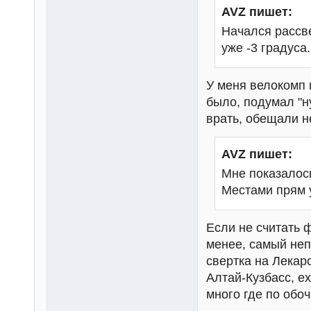
AVZ пишет:
Начался рассве
уже -3 градуса.
У меня велокомп п
было, подумал "н
врать, обещали н
AVZ пишет:
Мне показалось
Местами прям у
Если не считать 
менее, самый неп
свертка на Лекар
Алтай-Кузбасс, е
много где по обоч