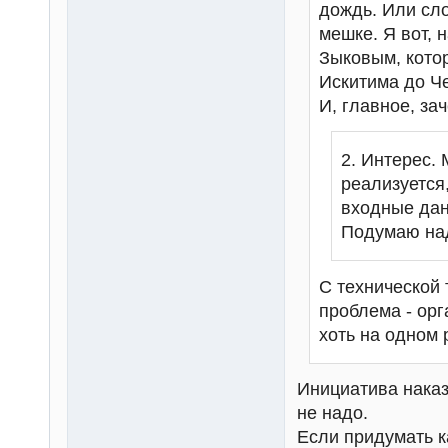
дождь. Или сло
мешке. Я вот, 
Зыковым, котор
Искитима до Че
И, главное, за
2. Интерес. 
реализуется
входные дан
Подумаю над
С технической 
проблема - ор
хоть на одном
Инициатива наказ
не надо.
Если придумать к