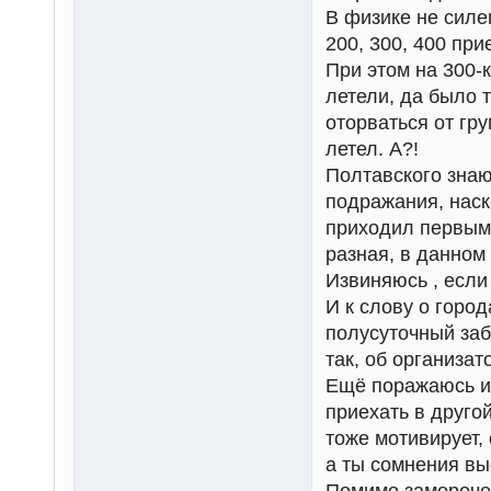
В физике не силе
200, 300, 400 пр
При этом на 300-к
летели, да было т
оторваться от гр
летел. А?!
Полтавского знаю
подражания, наск
приходил первым 
разная, в данном
Извиняюсь , если
И к слову о горо
полусуточный заб
так, об организат
Ещё поражаюсь ин
приехать в друго
тоже мотивирует, 
а ты сомнения вы