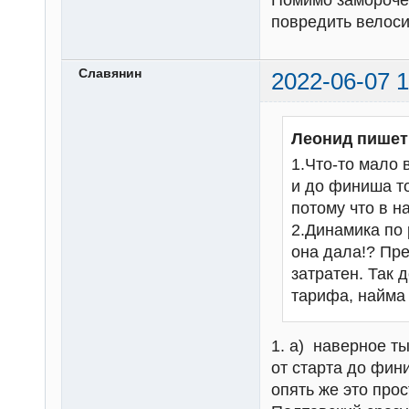
Помимо замороче
повредить велоси
Славянин
2022-06-07 1
Леонид пишет
1.Что-то мало 
и до финиша то
потому что в н
2.Динамика по 
она дала!? Пре
затратен. Так 
тарифа, найма 
1. а) наверное ты
от старта до фин
опять же это про