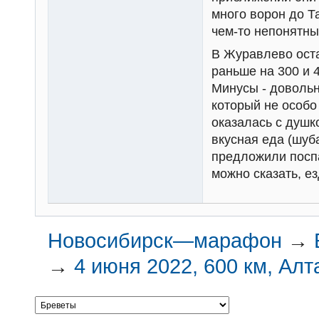
много ворон до Т
чем-то непонятны
В Журавлево оста
раньше на 300 и 
Минусы - довольн
который не особо
оказалась с душк
вкусная еда (шуба
предложили поспа
можно сказать, ез
Новосибирск—марафон
→
→
4 июня 2022, 600 км, Алт