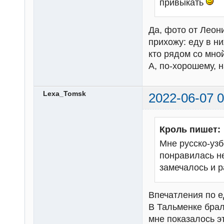
привыкать
Да, фото от Леон
прихожу: еду в ни
кто рядом со мно
А, по-хорошему, 
Lexa_Tomsk
2022-06-07 0
Кроль пишет:
Мне русско-узб
понравилась не
замечалось и 
Впечатления по е
В Тальменке брал
мне показалось э