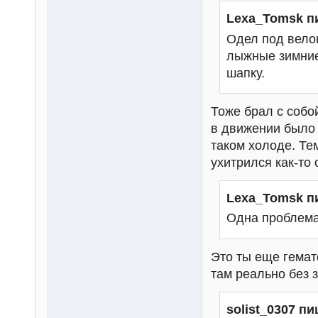
Lexa_Tomsk п
Одел под вело
лыжные зимние
шапку.
Тоже брал с собо
в движении было 
таком холоде. Те
ухитрился как-то 
Lexa_Tomsk п
Одна проблема
Это ты еще гемат
там реально без 
solist_0307 пи