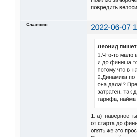
Помимо замороче
повредить велоси
Славянин
2022-06-07 1
Леонид пишет
1.Что-то мало 
и до финиша то
потому что в н
2.Динамика по 
она дала!? Пре
затратен. Так 
тарифа, найма 
1. а) наверное ты
от старта до фин
опять же это про