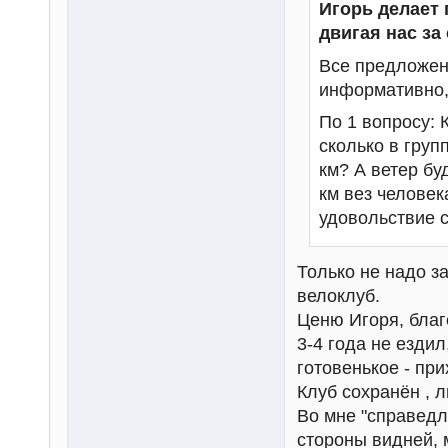
Игорь делает 
двигая нас за
Все предложен
информативно, 
По 1 вопросу: 
сколько в груп
км? А ветер бу
км вез человек
удовольствие с
Только не надо з
велоклуб.
Ценю Игоря, благ
3-4 года не ездил
готовенькое - при
Клуб сохранён , л
Во мне "справедл
стороны видней, 