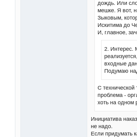
дождь. Или сло
мешке. Я вот, 
Зыковым, котор
Искитима до Че
И, главное, за
2. Интерес. 
реализуется
входные дан
Подумаю над
С технической 
проблема - ор
хоть на одном
Инициатива наказ
не надо.
Если придумать к