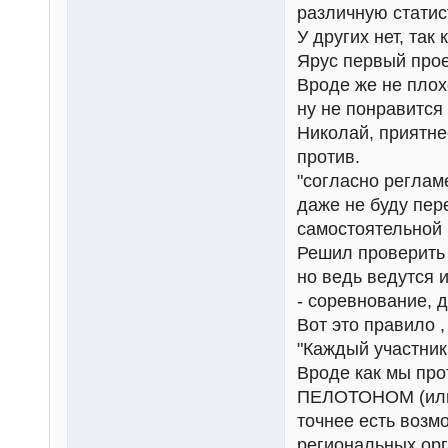
различную статис
У других нет, так 
Ярус первый прое
Вроде же не плох
ну не понравится 
Николай, приятне
против.
"согласно регламе
даже не буду пер
самостоятельной 
Решил проверить 
но ведь ведутся 
- соревнование, 
Вот это правило ,
"Каждый участни
Вроде как мы пр
ПЕЛОТОНОМ (или 
точнее есть возм
региональных орга