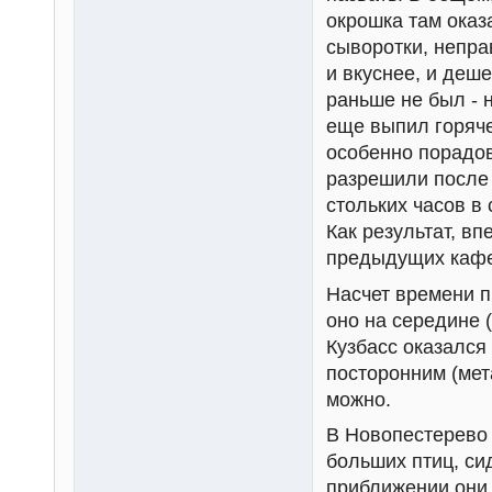
окрошка там оказ
сыворотки, непра
и вкуснее, и деш
раньше не был - 
еще выпил горяче
особенно порадов
разрешили после 
стольких часов в
Как результат, вп
предыдущих кафе
Насчет времени п
оно на середине (
Кузбасс оказался 
посторонним (мет
можно.
В Новопестерево 
больших птиц, си
приближении они 