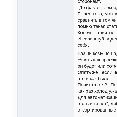
сторонам".
"Де факто", рекор
Более того, можн
сравнить в том ч
помню такая стат
Конечно приятно 
И если клуб ведет
себя.
Раз ни кому не на
Узнать как проез
он будет или хотя
Опять же , если ч
что и как было.
Почитал отчёт Пол
как раз холод уж
Для автоматизаци
"есть или нет", 
отсортированные 