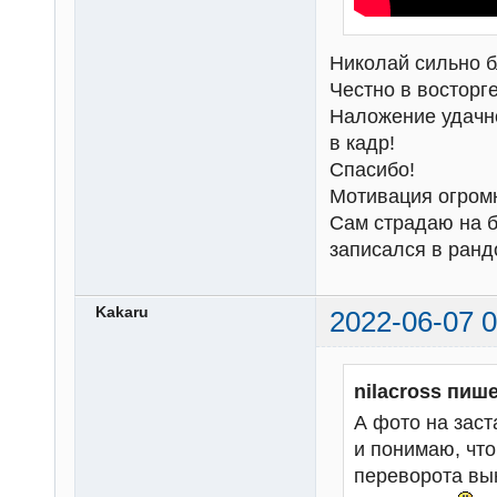
Николай сильно б
Честно в восторге
Наложение удачно
в кадр!
Спасибо!
Мотивация огром
Сам страдаю на б
записался в ран
Kakaru
2022-06-07 0
nilacross пише
А фото на зас
и понимаю, что
переворота вын