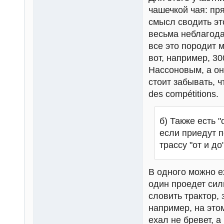
чашечкой чая: пр
смысл сводить эт
весьма неблагода
все это породит 
вот, например, 3
Нассоновым, а он 
стоит забывать, ч
des compétitions.
б) Также есть 
если приедут 
трассу "от и до
В одного можно ех
один проедет сил
словить трактор, 
например, на это
ехал не бревет, 