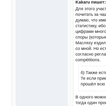
Kakaru пишет:
Для этого учас
почитать за ча
думаю, что име
статистику, иб
цифрами много,
споры (которые
Масляху ездил 
со мной. Но ест
согласно регла
compétitions.
б) Также ест
Те если при
прошёл всю т
В одного можно 
тогда один про