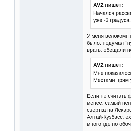
AVZ пишет:
Начался рассве
уже -3 градуса.
У меня велокомп п
было, подумал "н
врать, обещали н
AVZ пишет:
Мне показалось
Местами прям у
Если не считать 
менее, самый неп
свертка на Лекар
Алтай-Кузбасс, е
много где по обоч