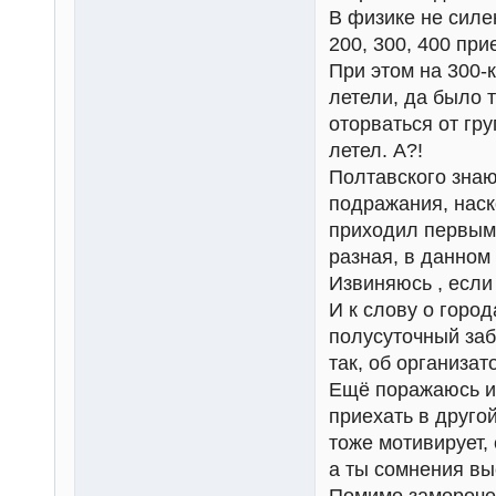
В физике не силе
200, 300, 400 пр
При этом на 300-к
летели, да было т
оторваться от гр
летел. А?!
Полтавского знаю
подражания, наск
приходил первым 
разная, в данном
Извиняюсь , если
И к слову о горо
полусуточный заб
так, об организат
Ещё поражаюсь ин
приехать в друго
тоже мотивирует, 
а ты сомнения вы