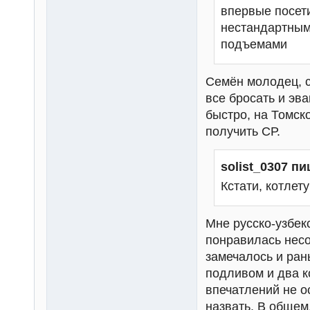
впервые посети
нестандартным
подъемами
Семён молодец, с
все бросать и эв
быстро, на Томск
получить СР.
solist_0307 пи
Кстати, котлет
Мне русско-узбекс
понравилась несо
замечалось и ран
подливом и два к
впечатлений не о
назвать. В общем