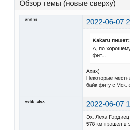
Обзор темы (новые сверху)
andns
2022-06-07 2
Kakaru пишет:
А, по-хорошему
фит...
Ахах)
Некоторые местны
байк фиту с Мск,
velik_alex
2022-06-07 1
Эх, Леха Гордиец 
578 км прошел в э