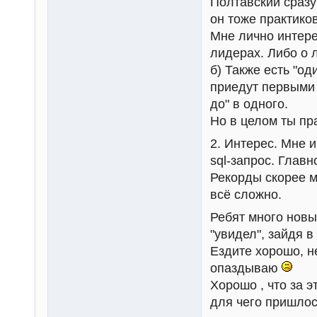
Полтавский сразу
он тоже практиков
Мне лично интере
лидерах. Либо о 
б) Также есть "од
приедут первыми 
до" в одного.
Но в целом ты пр
2. Интерес. Мне и
sql-запрос. Глав
Рекорды скорее м
всё сложно.
Ребят много новых
"увидел", зайдя в
Ездите хорошо, 
опаздываю
Хорошо , что за 
для чего пришлос