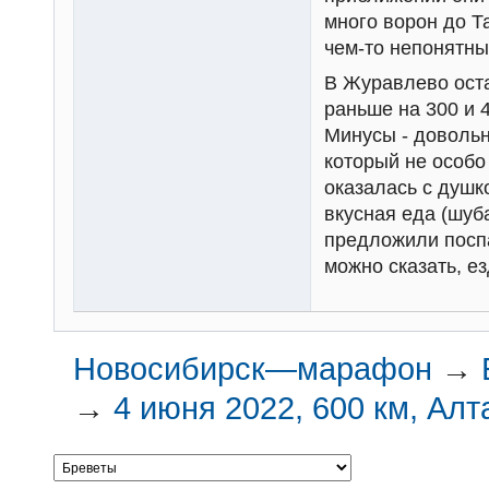
много ворон до Т
чем-то непонятны
В Журавлево оста
раньше на 300 и 
Минусы - довольн
который не особо
оказалась с душк
вкусная еда (шуба
предложили поспа
можно сказать, ез
Новосибирск—марафон
→
→
4 июня 2022, 600 км, Алт