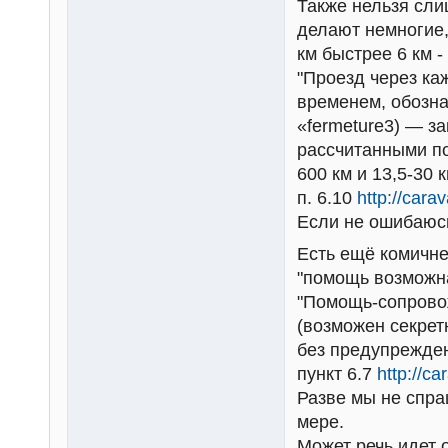
Также нельзя сли
делают немногие,
км быстрее 6 км -
"Проезд через к
временем, обозна
«fermeture3) — з
рассчитанными по
600 км и 13,5-30 
п. 6.10
http://cara
Если не ошибаюсь
Есть ещё комичне
"помощь возможна
"Помощь-сопровож
(возможен секрет
без предупрежден
пункт 6.7
http://c
Разве мы не спра
мере.
Может речь идет 