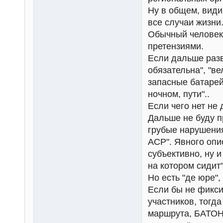
Ну в общем, види
все случаи жизни
Обычный человек,
претензиями.
Если дальше разви
обязательна", "в
запасные батарей
ночном, пути"..
Если чего нет не 
Дальше не буду п
грубые нарушения
ACP". Явного опи
субъективно, ну и
на котором сидит"
Но есть "де юре", 
Если бы не фикси
участников, тогд
маршрута, БАТОНС