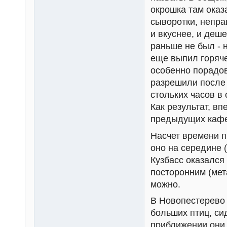
окрошка там оказ
сыворотки, непра
и вкуснее, и деш
раньше не был - 
еще выпил горяче
особенно порадов
разрешили после 
стольких часов в
Как результат, вп
предыдущих кафе
Насчет времени п
оно на середине (
Кузбасс оказался 
посторонним (мет
можно.
В Новопестерево 
больших птиц, си
приближении они 