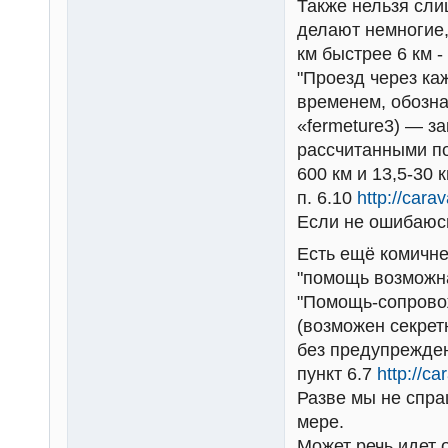
Также нельзя сли
делают немногие,
км быстрее 6 км -
"Проезд через к
временем, обозна
«fermeture3) — з
рассчитанными по
600 км и 13,5-30 
п. 6.10
http://cara
Если не ошибаюсь
Есть ещё комичне
"помощь возможна
"Помощь-сопровож
(возможен секрет
без предупрежден
пункт 6.7
http://c
Разве мы не спра
мере.
Может речь идет 