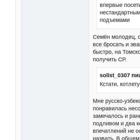
впервые посети
нестандартным
подъемами
Семён молодец, с
все бросать и эв
быстро, на Томск
получить СР.
solist_0307 пи
Кстати, котлет
Мне русско-узбекс
понравилась несо
замечалось и ран
подливом и два к
впечатлений не о
назвать. В общем