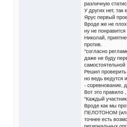
различную статис
У других нет, так 
Ярус первый прое
Вроде же не плох
ну не понравится 
Николай, приятне
против.
"согласно регламе
даже не буду пер
самостоятельной 
Решил проверить 
но ведь ведутся 
- соревнование, 
Вот это правило ,
"Каждый участни
Вроде как мы пр
ПЕЛОТОНОМ (или 
точнее есть возм
региональных орга