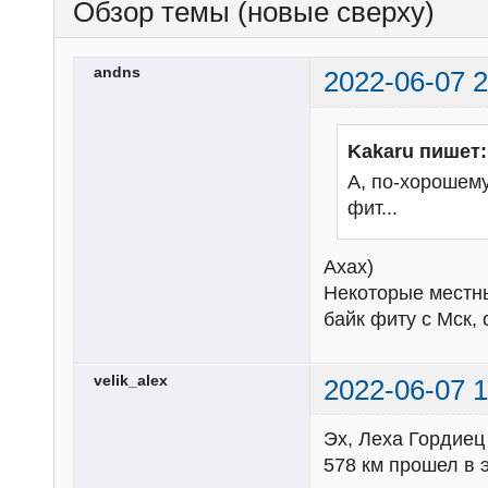
Обзор темы (новые сверху)
andns
2022-06-07 2
Kakaru пишет:
А, по-хорошему
фит...
Ахах)
Некоторые местны
байк фиту с Мск,
velik_alex
2022-06-07 1
Эх, Леха Гордиец 
578 км прошел в э