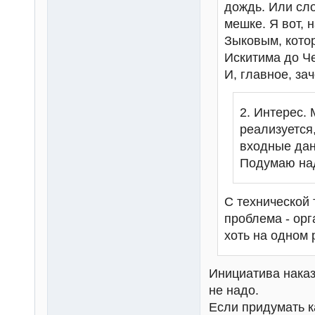
дождь. Или сло
мешке. Я вот, 
Зыковым, котор
Искитима до Че
И, главное, за
2. Интерес. 
реализуется
входные дан
Подумаю над
С технической 
проблема - ор
хоть на одном
Инициатива наказ
не надо.
Если придумать к