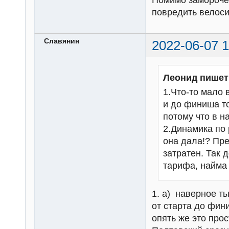
Помимо замороче
повредить велоси
Славянин
2022-06-07 1
Леонид пишет
1.Что-то мало 
и до финиша то
потому что в н
2.Динамика по 
она дала!? Пре
затратен. Так 
тарифа, найма 
1. а) наверное ты
от старта до фин
опять же это про