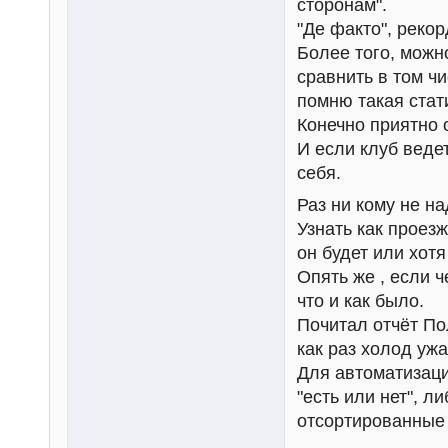
сторонам".
"Де факто", рекор
Более того, можн
сравнить в том ч
помню такая стат
Конечно приятно 
И если клуб ведет
себя.
Раз ни кому не на
Узнать как проез
он будет или хотя
Опять же , если ч
что и как было.
Почитал отчёт Пол
как раз холод уж
Для автоматизаци
"есть или нет", 
отсортированные 