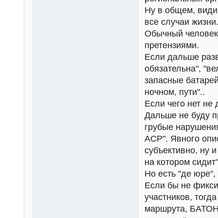
Ну в общем, види
все случаи жизни
Обычный человек,
претензиями.
Если дальше разви
обязательна", "в
запасные батарей
ночном, пути"..
Если чего нет не 
Дальше не буду п
грубые нарушения
ACP". Явного опи
субъективно, ну и
на котором сидит"
Но есть "де юре", 
Если бы не фикси
участников, тогд
маршрута, БАТОНС