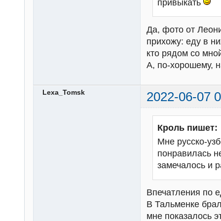
привыкать
Да, фото от Леон
прихожу: еду в ни
кто рядом со мно
А, по-хорошему, 
Lexa_Tomsk
2022-06-07 0
Кроль пишет:
Мне русско-узб
понравилась не
замечалось и 
Впечатления по е
В Тальменке брал
мне показалось э