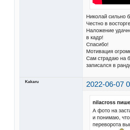
Николай сильно б
Честно в восторге
Наложение удачно
в кадр!
Спасибо!
Мотивация огром
Сам страдаю на б
записался в ран
Kakaru
2022-06-07 0
nilacross пише
А фото на зас
и понимаю, что
переворота вын