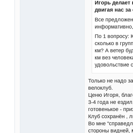
Игорь делает 
двигая нас за
Все предложен
информативно, 
По 1 вопросу: 
сколько в груп
км? А ветер бу
км вез человек
удовольствие с
Только не надо з
велоклуб.
Ценю Игоря, благ
3-4 года не ездил
готовенькое - при
Клуб сохранён , л
Во мне "справедл
стороны видней, 