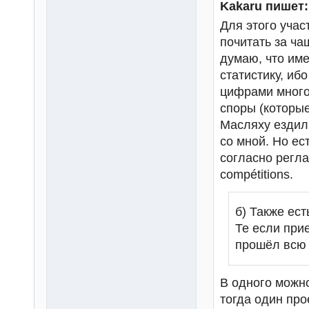
Kakaru пишет:
Для этого учас
почитать за ча
думаю, что име
статистику, иб
цифрами много,
споры (которые
Масляху ездил 
со мной. Но ест
согласно регла
compétitions.
б) Также ест
Те если при
прошёл всю т
В одного можно 
тогда один про