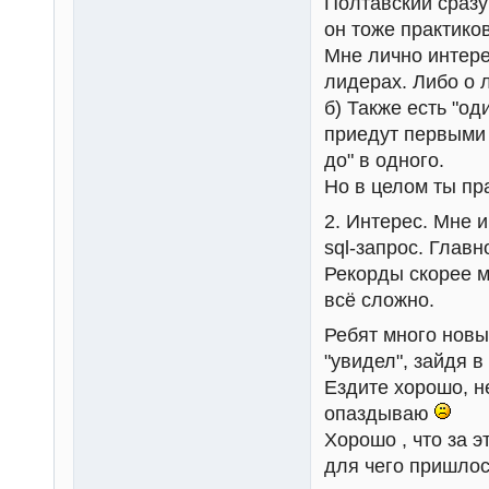
Полтавский сразу
он тоже практиков
Мне лично интере
лидерах. Либо о 
б) Также есть "од
приедут первыми 
до" в одного.
Но в целом ты пр
2. Интерес. Мне и
sql-запрос. Глав
Рекорды скорее м
всё сложно.
Ребят много новых
"увидел", зайдя в
Ездите хорошо, 
опаздываю
Хорошо , что за 
для чего пришлос