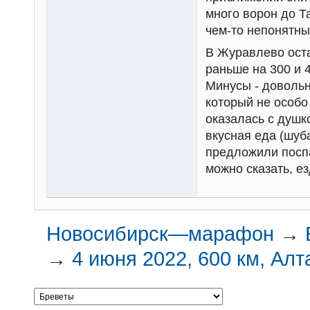
много ворон до Т
чем-то непонятны
В Журавлево оста
раньше на 300 и 
Минусы - довольн
который не особо
оказалась с душк
вкусная еда (шуба
предложили поспа
можно сказать, ез
Новосибирск—марафон
→
→
4 июня 2022, 600 км, Алт