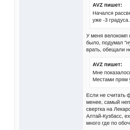
AVZ пишет:
Начался рассве
уже -3 градуса.
У меня велокомп п
было, подумал "н
врать, обещали н
AVZ пишет:
Мне показалось
Местами прям у
Если не считать 
менее, самый неп
свертка на Лекар
Алтай-Кузбасс, е
много где по обоч