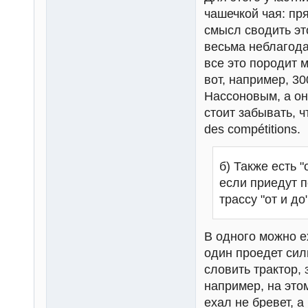
чашечкой чая: пр
смысл сводить эт
весьма неблагода
все это породит 
вот, например, 3
Нассоновым, а он 
стоит забывать, ч
des compétitions.
б) Также есть 
если приедут 
трассу "от и до
В одного можно ех
один проедет сил
словить трактор, 
например, на это
ехал не бревет, 