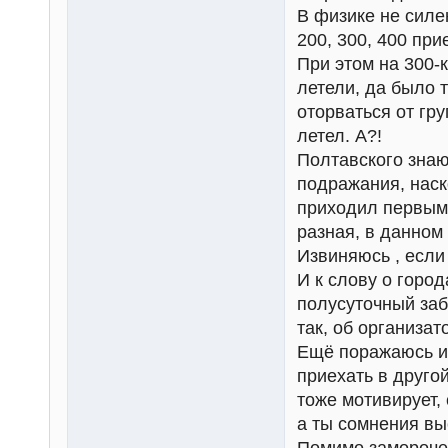
В физике не силе
200, 300, 400 пр
При этом на 300-к
летели, да было т
оторваться от гр
летел. А?!
Полтавского знаю
подражания, наск
приходил первым 
разная, в данном
Извиняюсь , если
И к слову о горо
полусуточный заб
так, об организат
Ещё поражаюсь ин
приехать в друго
тоже мотивирует, 
а ты сомнения вы