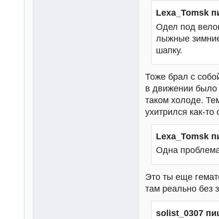
Lexa_Tomsk п
Одел под вело
лыжные зимние
шапку.
Тоже брал с собо
в движении было 
таком холоде. Те
ухитрился как-то 
Lexa_Tomsk п
Одна проблема
Это ты еще гемат
там реально без 
solist_0307 пи