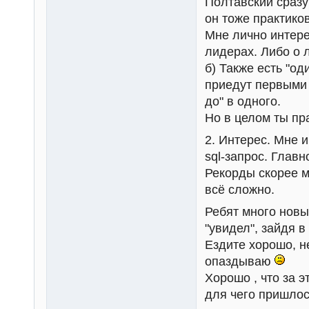
Полтавский сразу
он тоже практиков
Мне лично интере
лидерах. Либо о 
б) Также есть "од
приедут первыми 
до" в одного.
Но в целом ты пр
2. Интерес. Мне и
sql-запрос. Глав
Рекорды скорее м
всё сложно.
Ребят много новых
"увидел", зайдя в
Ездите хорошо, 
опаздываю
Хорошо , что за 
для чего пришлос