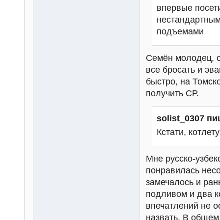
впервые посети
нестандартным
подъемами
Семён молодец, с
все бросать и эв
быстро, на Томск
получить СР.
solist_0307 пи
Кстати, котлет
Мне русско-узбекс
понравилась несо
замечалось и ран
подливом и два к
впечатлений не о
назвать. В общем