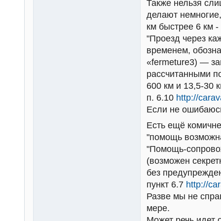
Также нельзя сли
делают немногие,
км быстрее 6 км -
"Проезд через к
временем, обозна
«fermeture3) — з
рассчитанными по
600 км и 13,5-30 
п. 6.10
http://cara
Если не ошибаюсь
Есть ещё комичне
"помощь возможна
"Помощь-сопровож
(возможен секрет
без предупрежден
пункт 6.7
http://c
Разве мы не спра
мере.
Может речь идет 