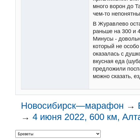
много ворон до Т
чем-то непонятны
В Журавлево оста
раньше на 300 и 
Минусы - довольн
который не особо
оказалась с душк
вкусная еда (шуба
предложили поспа
можно сказать, ез
Новосибирск—марафон
→
→
4 июня 2022, 600 км, Алт