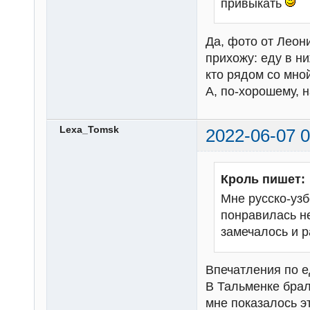
привыкать
Да, фото от Леон
прихожу: еду в ни
кто рядом со мно
А, по-хорошему, 
Lexa_Tomsk
2022-06-07 0
Кроль пишет:
Мне русско-узб
понравилась не
замечалось и 
Впечатления по е
В Тальменке брал
мне показалось э