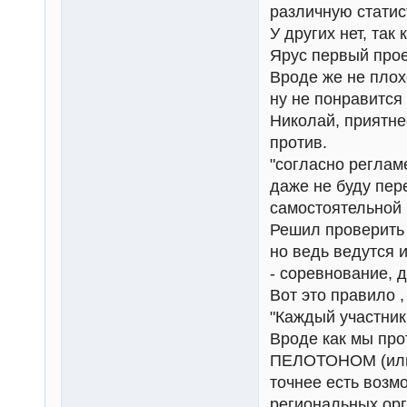
различную статис
У других нет, так 
Ярус первый прое
Вроде же не плох
ну не понравится 
Николай, приятне
против.
"согласно регламе
даже не буду пер
самостоятельной 
Решил проверить 
но ведь ведутся 
- соревнование, 
Вот это правило ,
"Каждый участни
Вроде как мы пр
ПЕЛОТОНОМ (или 
точнее есть возм
региональных орга