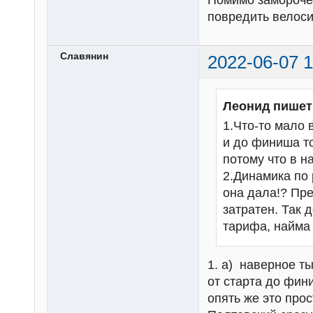
Помимо замороче
повредить велоси
Славянин
2022-06-07 1
Леонид пишет
1.Что-то мало 
и до финиша то
потому что в н
2.Динамика по 
она дала!? Пре
затратен. Так 
тарифа, найма 
1. а) наверное ты
от старта до фин
опять же это про