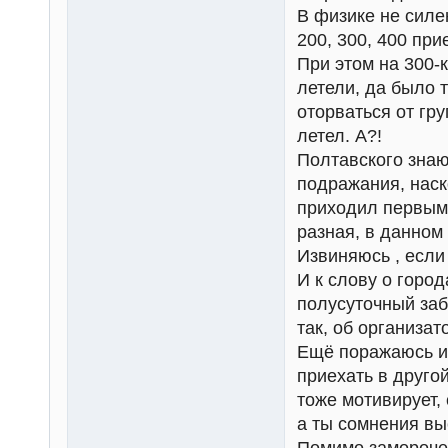
В физике не силе
200, 300, 400 пр
При этом на 300-к
летели, да было т
оторваться от гр
летел. А?!
Полтавского знаю
подражания, наск
приходил первым 
разная, в данном
Извиняюсь , если
И к слову о горо
полусуточный заб
так, об организат
Ещё поражаюсь ин
приехать в друго
тоже мотивирует, 
а ты сомнения вы