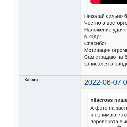
Николай сильно б
Честно в восторге
Наложение удачно
в кадр!
Спасибо!
Мотивация огром
Сам страдаю на б
записался в ран
Kakaru
2022-06-07 0
nilacross пише
А фото на зас
и понимаю, что
переворота вын