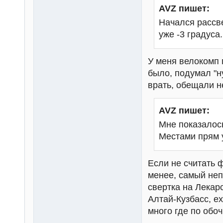
AVZ пишет:
Начался рассве
уже -3 градуса.
У меня велокомп п
было, подумал "н
врать, обещали н
AVZ пишет:
Мне показалось
Местами прям у
Если не считать 
менее, самый неп
свертка на Лекар
Алтай-Кузбасс, е
много где по обоч