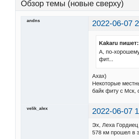
Обзор темы (новые сверху)
andns
2022-06-07 2
Kakaru пишет:
А, по-хорошему
фит...
Ахах)
Некоторые местны
байк фиту с Мск,
velik_alex
2022-06-07 1
Эх, Леха Гордиец 
578 км прошел в э