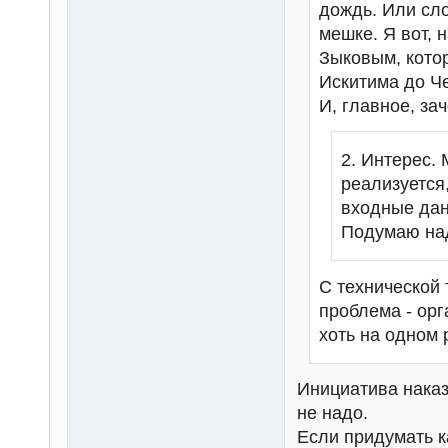
дождь. Или сло
мешке. Я вот, 
Зыковым, котор
Искитима до Че
И, главное, за
2. Интерес. 
реализуется
входные дан
Подумаю над
С технической 
проблема - ор
хоть на одном
Инициатива наказ
не надо.
Если придумать к