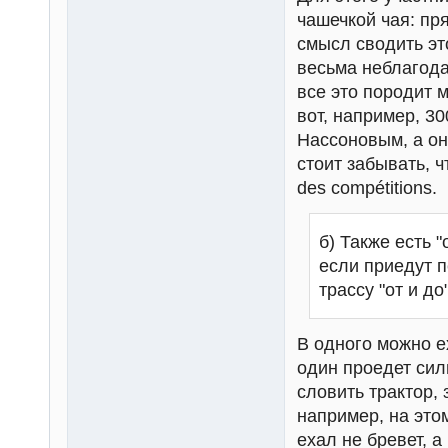
чашечкой чая: пр
смысл сводить эт
весьма неблагода
все это породит 
вот, например, 3
Нассоновым, а он 
стоит забывать, ч
des compétitions.
б) Также есть 
если приедут 
трассу "от и до
В одного можно ех
один проедет сил
словить трактор, 
например, на это
ехал не бревет, 