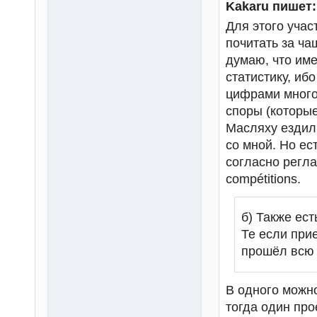
Kakaru пишет:
Для этого учас
почитать за ча
думаю, что име
статистику, иб
цифрами много,
споры (которые
Масляху ездил 
со мной. Но ест
согласно регла
compétitions.
б) Также ест
Те если при
прошёл всю т
В одного можно 
тогда один про