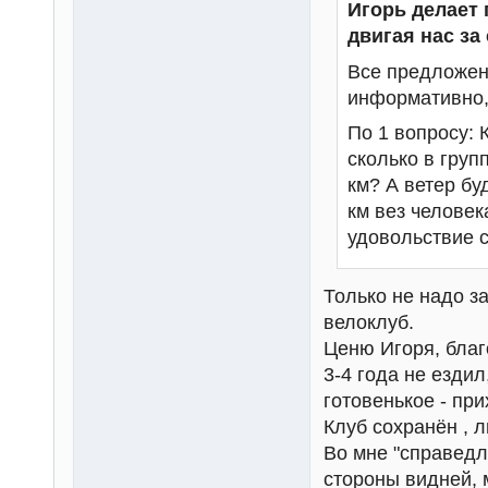
Игорь делает 
двигая нас за
Все предложен
информативно, 
По 1 вопросу: 
сколько в груп
км? А ветер бу
км вез человек
удовольствие с
Только не надо з
велоклуб.
Ценю Игоря, благ
3-4 года не ездил
готовенькое - при
Клуб сохранён , л
Во мне "справедл
стороны видней, 