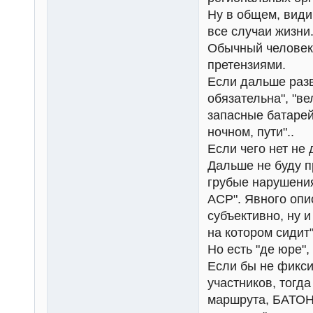
Ну в общем, види
все случаи жизни
Обычный человек,
претензиями.
Если дальше разви
обязательна", "в
запасные батарей
ночном, пути"..
Если чего нет не 
Дальше не буду п
грубые нарушения
ACP". Явного опи
субъективно, ну и
на котором сидит"
Но есть "де юре", 
Если бы не фикси
участников, тогд
маршрута, БАТОНС