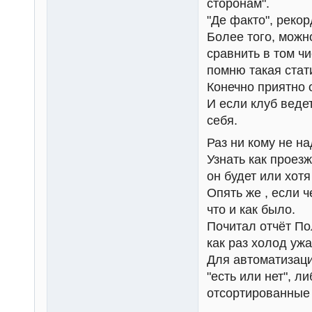
сторонам".
"Де факто", рекор
Более того, можн
сравнить в том ч
помню такая стат
Конечно приятно 
И если клуб ведет
себя.
Раз ни кому не на
Узнать как проез
он будет или хотя
Опять же , если ч
что и как было.
Почитал отчёт Пол
как раз холод уж
Для автоматизаци
"есть или нет", 
отсортированные 