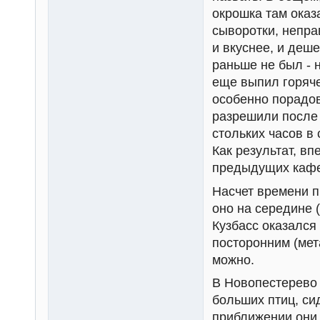
окрошка там оказ
сыворотки, непра
и вкуснее, и деш
раньше не был - 
еще выпил горяче
особенно порадов
разрешили после 
стольких часов в
Как результат, вп
предыдущих кафе
Насчет времени п
оно на середине (
Кузбасс оказался 
посторонним (мет
можно.
В Новопестерево 
больших птиц, си
приближении они 