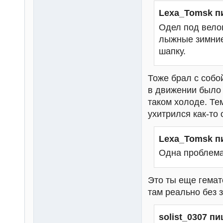
Lexa_Tomsk п
Одел под вело
лыжные зимние
шапку.
Тоже брал с собо
в движении было 
таком холоде. Те
ухитрился как-то 
Lexa_Tomsk п
Одна проблема
Это ты еще гемат
там реально без 
solist_0307 пи