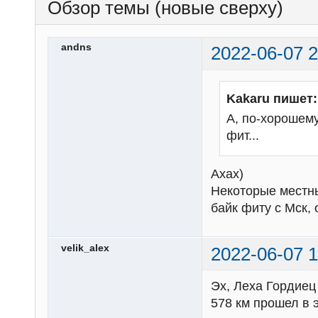
Обзор темы (новые сверху)
andns
2022-06-07 2
Kakaru пишет:
А, по-хорошему
фит...
Ахах)
Некоторые местны
байк фиту с Мск,
velik_alex
2022-06-07 1
Эх, Леха Гордиец 
578 км прошел в э