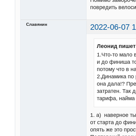
Помимо замороче
повредить велоси
Славянин
2022-06-07 1
Леонид пишет
1.Что-то мало 
и до финиша то
потому что в н
2.Динамика по 
она дала!? Пре
затратен. Так 
тарифа, найма 
1. а) наверное ты
от старта до фин
опять же это про