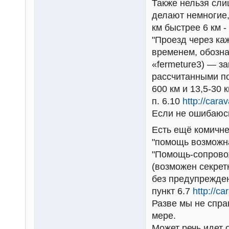
Также нельзя сли
делают немногие,
км быстрее 6 км -
"Проезд через к
временем, обозна
«fermeture3) — з
рассчитанными по
600 км и 13,5-30 
п. 6.10
http://cara
Если не ошибаюсь
Есть ещё комичне
"помощь возможна
"Помощь-сопровож
(возможен секрет
без предупрежден
пункт 6.7
http://c
Разве мы не спра
мере.
Может речь идет 