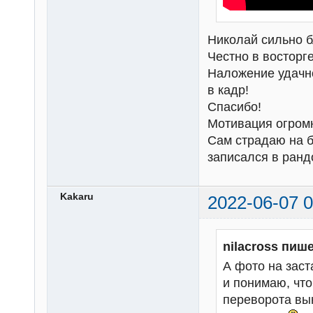
Николай сильно б
Честно в восторге
Наложение удачно
в кадр!
Спасибо!
Мотивация огром
Сам страдаю на б
записался в ран
Kakaru
2022-06-07 0
nilacross пише
А фото на зас
и понимаю, что
переворота вын