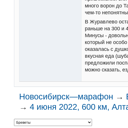
много ворон до Т
чем-то непонятны
В Журавлево оста
раньше на 300 и 
Минусы - довольн
который не особо
оказалась с душк
вкусная еда (шуба
предложили поспа
можно сказать, ез
Новосибирск—марафон
→
→
4 июня 2022, 600 км, Алт