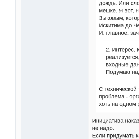
дождь. Или сло
мешке. Я вот, 
Зыковым, котор
Искитима до Че
И, главное, за
2. Интерес. 
реализуется
входные дан
Подумаю над
С технической 
проблема - ор
хоть на одном
Инициатива наказ
не надо.
Если придумать к