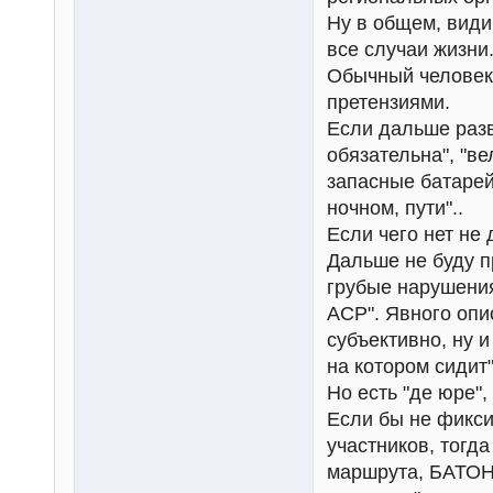
Ну в общем, види
все случаи жизни
Обычный человек,
претензиями.
Если дальше разви
обязательна", "в
запасные батарей
ночном, пути"..
Если чего нет не 
Дальше не буду п
грубые нарушения
ACP". Явного опи
субъективно, ну и
на котором сидит"
Но есть "де юре", 
Если бы не фикси
участников, тогд
маршрута, БАТОНС