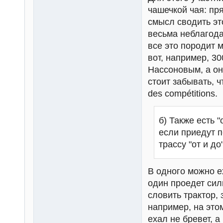
чашечкой чая: пр
смысл сводить эт
весьма неблагода
все это породит 
вот, например, 3
Нассоновым, а он 
стоит забывать, ч
des compétitions.
б) Также есть 
если приедут 
трассу "от и до
В одного можно ех
один проедет сил
словить трактор, 
например, на это
ехал не бревет, 