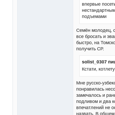
впервые посети
нестандартным
подъемами
Семён молодец, с
все бросать и эв
быстро, на Томск
получить СР.
solist_0307 пи
Кстати, котлет
Мне русско-узбекс
понравилась несо
замечалось и ран
подливом и два к
впечатлений не о
назвать. В общем