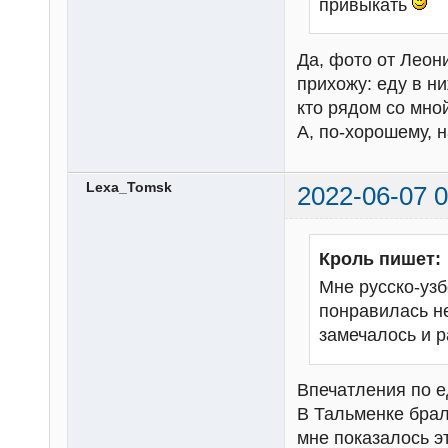
привыкать
Да, фото от Леон
прихожу: еду в ни
кто рядом со мно
А, по-хорошему, 
Lexa_Tomsk
2022-06-07 0
Кроль пишет:
Мне русско-узб
понравилась не
замечалось и 
Впечатления по е
В Тальменке брал
мне показалось э