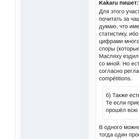
Kakaru пишет:
Для этого учас
почитать за ча
думаю, что име
статистику, иб
цифрами много,
споры (которые
Масляху ездил 
со мной. Но ест
согласно регла
compétitions.
б) Также ест
Те если при
прошёл всю т
В одного можно 
тогда один про