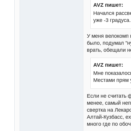
AVZ пишет:
Начался рассве
уже -3 градуса.
У меня велокомп п
было, подумал "н
врать, обещали н
AVZ пишет:
Мне показалось
Местами прям у
Если не считать 
менее, самый неп
свертка на Лекар
Алтай-Кузбасс, е
много где по обоч