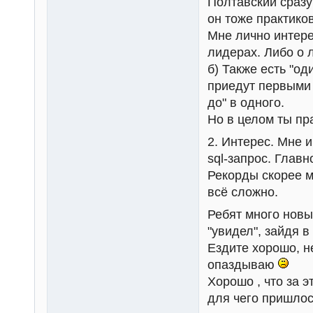
Полтавский сразу
он тоже практиков
Мне лично интере
лидерах. Либо о 
б) Также есть "од
приедут первыми 
до" в одного.
Но в целом ты пр
2. Интерес. Мне и
sql-запрос. Глав
Рекорды скорее м
всё сложно.
Ребят много новых
"увидел", зайдя в
Ездите хорошо, 
опаздываю
Хорошо , что за 
для чего пришлос