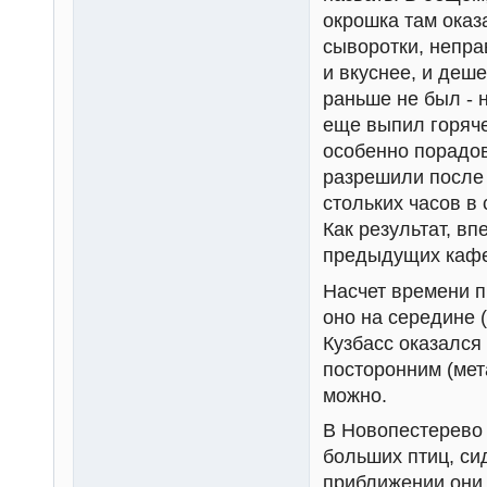
окрошка там оказ
сыворотки, непра
и вкуснее, и деш
раньше не был - 
еще выпил горяче
особенно порадов
разрешили после 
стольких часов в
Как результат, вп
предыдущих кафе
Насчет времени п
оно на середине (
Кузбасс оказался 
посторонним (мет
можно.
В Новопестерево 
больших птиц, си
приближении они 