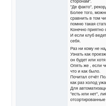
сторонам".
"Де факто", рекор
Более того, можн
сравнить в том ч
помню такая стат
Конечно приятно 
И если клуб ведет
себя.
Раз ни кому не на
Узнать как проез
он будет или хотя
Опять же , если ч
что и как было.
Почитал отчёт Пол
как раз холод уж
Для автоматизаци
"есть или нет", 
отсортированные 