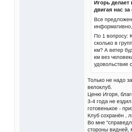
Игорь делает 
двигая нас за
Все предложен
информативно, 
По 1 вопросу: 
сколько в груп
км? А ветер бу
км вез человек
удовольствие с
Только не надо з
велоклуб.
Ценю Игоря, благ
3-4 года не ездил
готовенькое - при
Клуб сохранён , л
Во мне "справедл
стороны видней, 