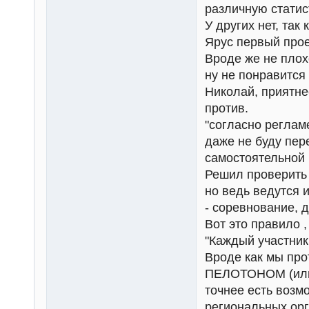
различную статис
У других нет, так 
Ярус первый прое
Вроде же не плох
ну не понравится 
Николай, приятне
против.
"согласно регламе
даже не буду пер
самостоятельной 
Решил проверить 
но ведь ведутся 
- соревнование, 
Вот это правило ,
"Каждый участни
Вроде как мы пр
ПЕЛОТОНОМ (или 
точнее есть возм
региональных орга