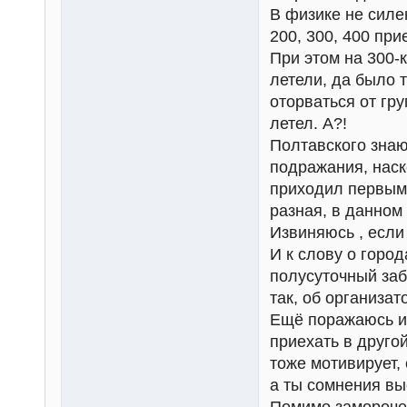
В физике не силе
200, 300, 400 пр
При этом на 300-к
летели, да было т
оторваться от гр
летел. А?!
Полтавского знаю
подражания, наск
приходил первым 
разная, в данном
Извиняюсь , если
И к слову о горо
полусуточный заб
так, об организат
Ещё поражаюсь ин
приехать в друго
тоже мотивирует, 
а ты сомнения вы