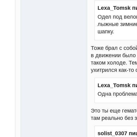
Lexa_Tomsk п
Одел под вело
лыжные зимние
шапку.
Тоже брал с собо
в движении было 
таком холоде. Те
ухитрился как-то 
Lexa_Tomsk п
Одна проблема
Это ты еще гемат
там реально без 
solist_0307 пи