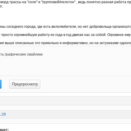
ть графические смайлики
1:29
ишет: