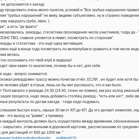
 не допускаются к заезду.
ду продолжать очень много пунктов, условий и "Все грубые нарушения правил
ния "грубых нарушений" не вижу, видимо субъективно, ну и странно поведение
 ему нарушать грубо, явно. )
ре", а есть "де факто".
иксировались рекорды, статистика прохождения числа участников, тогда да -
ТОНСТВО, главное уложится в лимит, посмотреть по сторонам".
екорды и статистика - это ещё одна мотивация.
можно ещё в конце года посмотреть по велоклубам и сравнить в том числе ин
ика велась.
тно осознавать что твой клуб в лидерах!
едет свои какие-то аналитики, почему бы и нет, для себя.
е надо - вопрос снимается.
роезжал рекордсмен трассу можно почитав отчёт, ЕСЛИ , он будет или хотя бы
ли человек уйдёт в отрыв, лишь он бы мог рассказать, что и как было.
 Полтавского о рекорде 24:30 (24:40, точно не помню), как раз холод ужасный
зация процесса, надо лишь добавить столбец рекорд - "есть или нет", либо в
ные результаты по датам заезда - тогда надо подумать.
 слишком быстро ехать, свыше 30 км от КП до КП. Да это делают немногие, н
км - это выход за "рамки", к примеру.
з каждый контроль должен быть осуществлён между временем, обозначенным
 — закрытие», отмеченными в дорожной карточке, рассчитанными по средним с
с для дистанций от 600 до 1000 км. "
/caravan.hobby.ru/instructions/in … on#item610