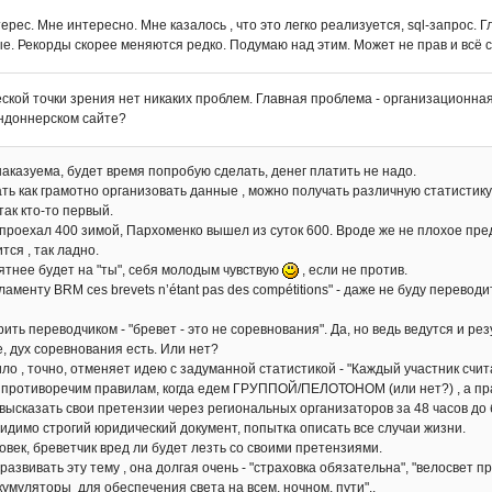
терес. Мне интересно. Мне казалось , что это легко реализуется, sql-запрос
е. Рекорды скорее меняются редко. Подумаю над этим. Может не прав и всё 
ской точки зрения нет никаких проблем. Главная проблема - организационная
ндоннерском сайте?
аказуема, будет время попробую сделать, денег платить не надо.
ть как грамотно организовать данные , можно получать различную статистику
 так кто-то первый.
проехал 400 зимой, Пархоменко вышел из суток 600. Вроде же не плохое пре
тся , так ладно.
ятнее будет на "ты", себя молодым чувствую
, если не против.
ламенту BRM ces brevets n’étant pas des compétitions" - даже не буду перев
ть переводчиком - "бревет - это не соревнования". Да, но ведь ведутся и ре
, дух соревнования есть. Или нет?
ило , точно, отменяет идею с задуманной статистикой - "Каждый участник с
 противоречим правилам, когда едем ГРУППОЙ/ПЕЛОТОНОМ (или нет?) , а пр
высказать свои претензии через региональных организаторов за 48 часов до бр
видимо строгий юридический документ, попытка описать все случаи жизни.
век, бреветчик вред ли будет лезть со своими претензиями.
развивать эту тему , она долгая очень - "страховка обязательна", "велосвет 
кумуляторы для обеспечения света на всем, ночном, пути"..