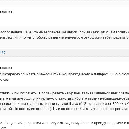
 пишет:
оток сознания. Тебя что на велоэнске забанили. Или за свежими ушами опять
 мы решили, что мы с тобой с разных вселенных, я отношусь к тебе предвзято,
2:37
 пишет:
 интересно почитать о каждом, конечно, прежде всего о лидерах. Либо о люд
ился.
астники и пишут отчеты. После бревета кайф почитать за чашечкой чая: прям
ь это в какую-то дополнительную статистику, ибо это весьма неблагодарное з
многостраничные споры (которые тут уже бывали). Я вот, например, 300-ку в 
 со мной. Но есть один нюанс (с). Ну и не стоит забывать, что согласно регламен
есть "одиночки", нравится человеку ехать одному. Те если приедут первыми и 
ного.