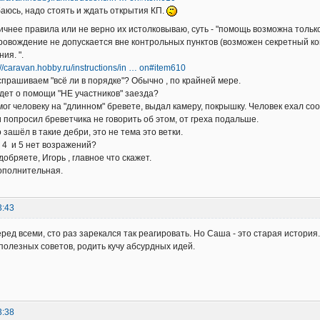
аюсь, надо стоять и ждать открытия КП.
ичнее правила или не верно их истолковываю, суть - "помощь возможна тольк
овождение не допускается вне контрольных пунктов (возможен секретный ко
ия. ".
://caravan.hobby.ru/instructions/in … on#item610
спрашиваем "всё ли в порядке"? Обычно , по крайней мере.
дет о помощи "НЕ участников" заезда?
 человеку на "длинном" бревете, выдал камеру, покрышку. Человек ехал соо
и попросил бреветчика не говорить об этом, от греха подальше.
 зашёл в такие дебри, это не тема это ветки.
, 4 и 5 нет возражений?
добряете, Игорь , главное что скажет.
ополнительная.
3:43
ред всеми, сто раз зарекался так реагировать. Но Саша - это старая истори
полезных советов, родить кучу абсурдных идей.
3:38