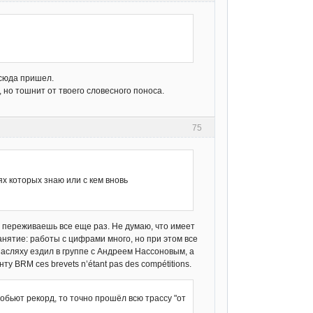
 сюда пришел.
 но тошнит от твоего словесного поноса.
75
ях которых знаю или с кем вновь
о переживаешь все еще раз. Не думаю, что имеет
анятие: работы с цифрами много, но при этом все
Масляху ездил в группе с Андреем Нассоновым, а
ту BRM ces brevets n’étant pas des compétitions.
побьют рекорд, то точно прошёл всю трассу "от