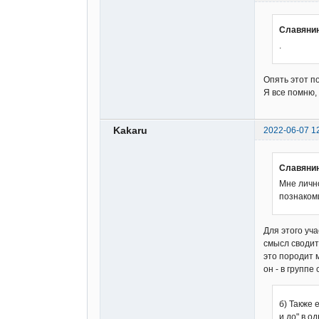
Славянин
.
Опять этот п
Я все помню,
Kakaru
2022-06-07 1
Славянин
Мне лично
познаком
Для этого уч
смысл сводит
это породит 
он - в группе
б) Также 
и до" в од