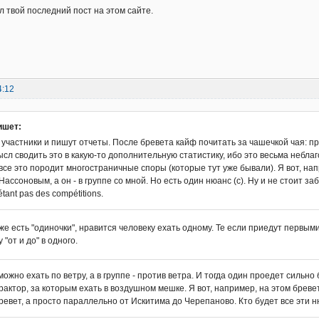
л твой последний пост на этом сайте.
4:12
ишет:
 участники и пишут отчеты. После бревета кайф почитать за чашечкой чая: п
сл сводить это в какую-то дополнительную статистику, ибо это весьма небла
все это породит многостраничные споры (которые тут уже бывали). Я вот, напр
ассоновым, а он - в группе со мной. Но есть один нюанс (с). Ну и не стоит з
étant pas des compétitions.
кже есть "одиночки", нравится человеку ехать одному. Те если приедут первым
 "от и до" в одного.
можно ехать по ветру, а в группе - против ветра. И тогда один проедет сильн
рактор, за которым ехать в воздушном мешке. Я вот, например, на этом брев
ревет, а просто параллельно от Искитима до Черепаново. Кто будет все эти 