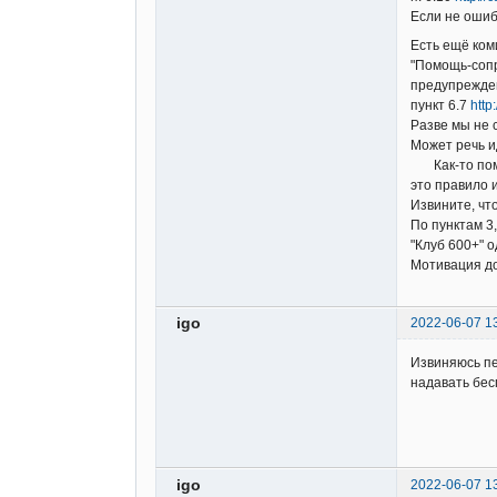
Если не ошиб
Есть ещё ком
"Помощь-сопр
предупрежден
пункт 6.7
http
Разве мы не 
Может речь и
Как-то помог
это правило 
Извините, что
По пунктам 3
"Клуб 600+" о
Мотивация д
igo
2022-06-07 1
Извиняюсь пе
надавать бес
igo
2022-06-07 1