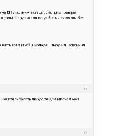
о на КП участнику заезда", смотрим правила
нтроль). Нарушители могут быть исключены без
бщить всем какой я молодец, выручил. Вспомнил
77
я. Любитель залить любую тему милионом букв,
76