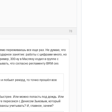
78
рямо переживаешь все еще раз. Не думаю, что
годарное занятие: работы с цифрами много, но
имер, 300-ку в Масляху ездил в группе с
абывать, что согласно регламенту BRM ces
и и побьют рекорд, то точно прошёл всю
о быстрее. Или можно попасть под дождь. Или
ете пересекся с Денисом Зыковым, который
нюансы учитывать? И, главное, зачем?