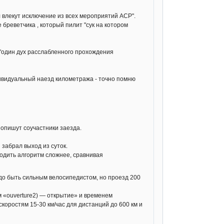
 влекут исключение из всех мероприятий ACP".
 бреветчика , который пилит "сук на котором
 "один дух расслабленного прохождения
дивидуальный наезд километража - точно помню
 опишут соучастники заезда.
 забрал выход из суток.
водить алгоритм сложнее, сравнивая
адо быть сильным велосипедистом, но проезд 200
 «ouverture2) — открытие» и временем
коростям 15-30 км/час для дистанций до 600 км и