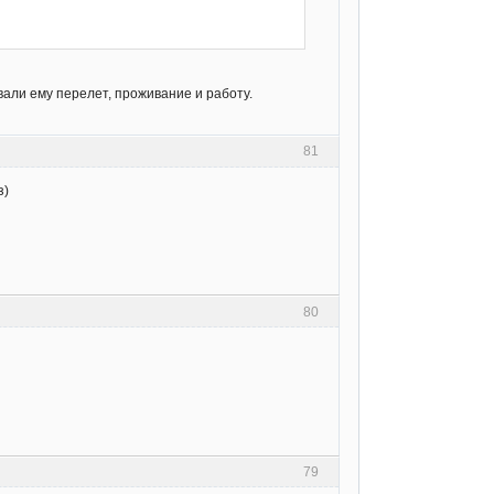
вали ему перелет, проживание и работу.
81
з)
80
79