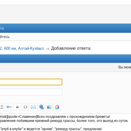
од
йтесь.
→
Добавление ответа
2, 600 км, Алтай-Кузбасс
Вы мож