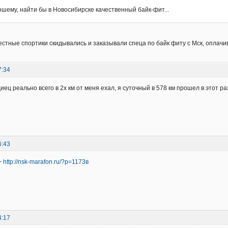
ошему, найти бы в Новосибирске качественный байк-фит...
стные спортики скидывались и заказывали спеца по байк фиту с Мск, оплачи
7:34
иец реально всего в 2х км от меня ехал, я суточный в 578 км прошел в этот ра
6:43
+
http://nsk-marafon.ru/?p=1173в
4:17