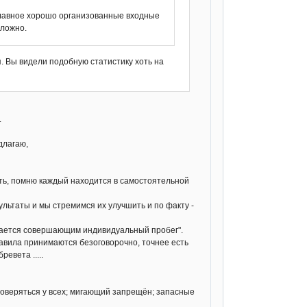
. Главное хорошо организованные входные
сложно.
. Вы видели подобную статистику хоть на
.
длагаю,
одить, помню каждый находится в самостоятельной
зультаты и мы стремимся их улучшить и по факту -
читается совершающим индивидуальный пробег".
авила принимаются безоговорочно, точнее есть
евета .....
проверяться у всех; мигающий запрещён; запасные