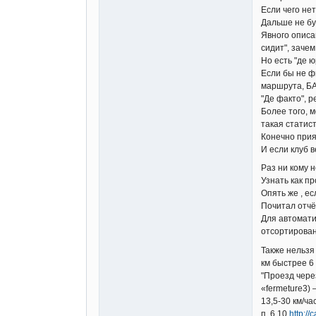
Если чего нет
Дальше не бу
Явного описа
сидит", зачем
Но есть "де ю
Если бы не ф
маршрута, БА
"Де факто", р
Более того, 
такая статист
Конечно прия
И если клуб в
Раз ни кому н
Узнать как п
Опять же , ес
Почитал отчёт
Для автомати
отсортирован
Также нельзя
км быстрее 6 
"Проезд чере
«fermeture3)
13,5-30 км/ча
п. 6.10
http:/