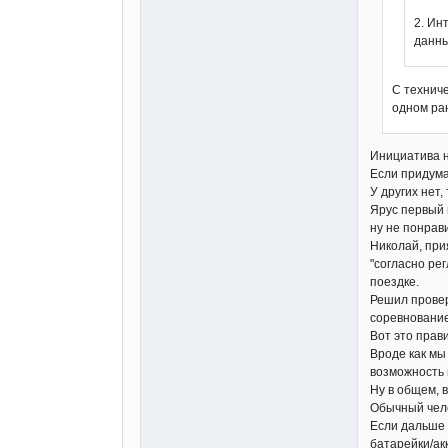
2. Ин
данны
С техниче
одном ра
Инициатива н
Если придума
У других нет,
Ярус первый 
ну не понрави
Николай, при
"согласно рег
поездке.
Решил провери
соревнование
Вот это прав
Вроде как мы
возможность 
Ну в общем, 
Обычный чело
Если дальше 
батарейки/ак