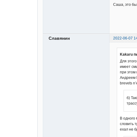
Саша, это бы
Славянин
2022-06-07 1
Kakaru п
Для этого
имеет смы
при этом 
Андреем Н
brevets n’
б) Та
трассу
В одного 
словить т
ехал не б