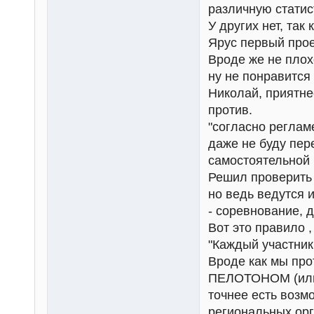
различную статис
У других нет, так 
Ярус первый прое
Вроде же не плох
ну не понравится 
Николай, приятне
против.
"согласно регламе
даже не буду пер
самостоятельной 
Решил проверить 
но ведь ведутся 
- соревнование, 
Вот это правило ,
"Каждый участни
Вроде как мы пр
ПЕЛОТОНОМ (или 
точнее есть возм
региональных орга