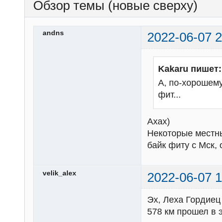
Обзор темы (новые сверху)
andns
2022-06-07 2
Kakaru пишет:
А, по-хорошему
фит...
Ахах)
Некоторые местны
байк фиту с Мск,
velik_alex
2022-06-07 1
Эх, Леха Гордиец 
578 км прошел в э