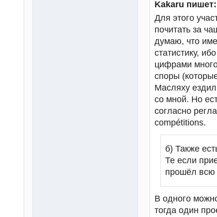
Kakaru пишет:
Для этого учас
почитать за ча
думаю, что име
статистику, иб
цифрами много,
споры (которые
Масляху ездил 
со мной. Но ест
согласно регла
compétitions.
б) Также ест
Те если при
прошёл всю т
В одного можно 
тогда один про