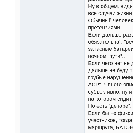
Ну в общем, види
все случаи жизни
Обычный человек,
претензиями.
Если дальше разви
обязательна", "в
запасные батарей
ночном, пути"..
Если чего нет не 
Дальше не буду п
грубые нарушения
ACP". Явного опи
субъективно, ну и
на котором сидит"
Но есть "де юре", 
Если бы не фикси
участников, тогд
маршрута, БАТОНС