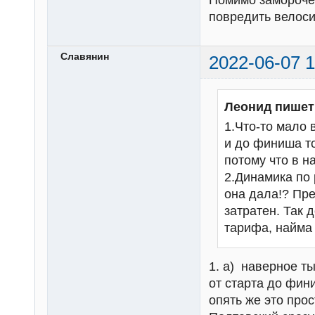
Помимо замороче
повредить велоси
Славянин
2022-06-07 1
Леонид пишет
1.Что-то мало 
и до финиша то
потому что в н
2.Динамика по 
она дала!? Пре
затратен. Так 
тарифа, найма 
1. а) наверное ты
от старта до фин
опять же это про