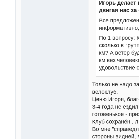
Игорь делает 
двигая нас за
Все предложен
информативно, 
По 1 вопросу: 
сколько в груп
км? А ветер бу
км вез человек
удовольствие с
Только не надо з
велоклуб.
Ценю Игоря, благ
3-4 года не ездил
готовенькое - при
Клуб сохранён , л
Во мне "справедл
стороны видней, 