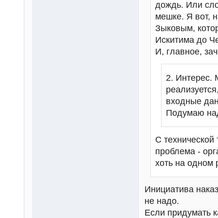
дождь. Или сло
мешке. Я вот, 
Зыковым, котор
Искитима до Че
И, главное, за
2. Интерес. 
реализуется
входные дан
Подумаю над
С технической 
проблема - ор
хоть на одном
Инициатива наказ
не надо.
Если придумать к