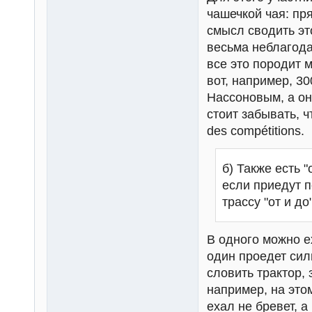
чашечкой чая: пр
смысл сводить эт
весьма неблагода
все это породит 
вот, например, 3
Нассоновым, а он 
стоит забывать, ч
des compétitions.
б) Также есть 
если приедут 
трассу "от и до
В одного можно ех
один проедет сил
словить трактор, 
например, на это
ехал не бревет, 