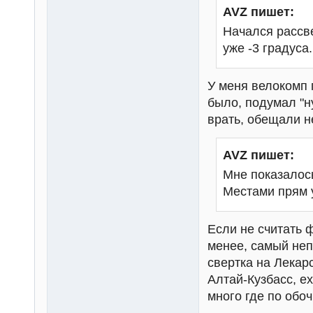
AVZ пишет:
Начался рассве
уже -3 градуса.
У меня велокомп п
было, подумал "н
врать, обещали н
AVZ пишет:
Мне показалось
Местами прям у
Если не считать 
менее, самый неп
свертка на Лекар
Алтай-Кузбасс, е
много где по обоч