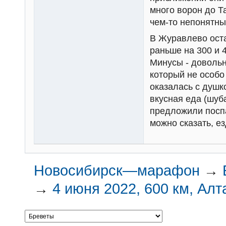
много ворон до Т
чем-то непонятны
В Журавлево оста
раньше на 300 и 
Минусы - довольн
который не особо
оказалась с душк
вкусная еда (шуба
предложили поспа
можно сказать, ез
Новосибирск—марафон
→
→
4 июня 2022, 600 км, Алт