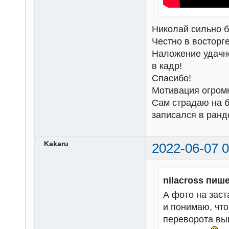
Николай сильно б
Честно в восторге
Наложение удачно
в кадр!
Спасибо!
Мотивация огром
Сам страдаю на б
записался в ран
Kakaru
2022-06-07 0
nilacross пише
А фото на зас
и понимаю, что
переворота вын