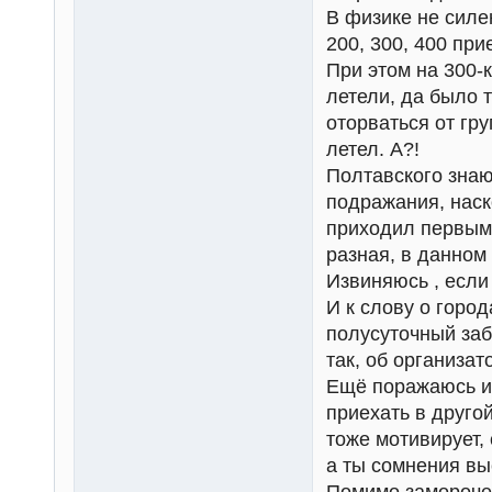
В физике не силе
200, 300, 400 пр
При этом на 300-к
летели, да было т
оторваться от гр
летел. А?!
Полтавского знаю
подражания, наск
приходил первым 
разная, в данном
Извиняюсь , если
И к слову о горо
полусуточный заб
так, об организат
Ещё поражаюсь ин
приехать в друго
тоже мотивирует, 
а ты сомнения вы