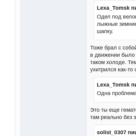
Lexa_Tomsk п
Одел под вело
лыжные зимние
шапку.
Тоже брал с собо
в движении было 
таком холоде. Те
ухитрился как-то 
Lexa_Tomsk п
Одна проблема
Это ты еще гемат
там реально без 
solist_0307 пи