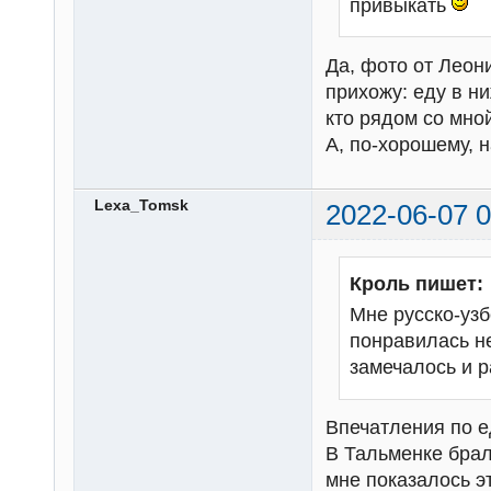
привыкать
Да, фото от Леон
прихожу: еду в ни
кто рядом со мно
А, по-хорошему, 
Lexa_Tomsk
2022-06-07 0
Кроль пишет:
Мне русско-узб
понравилась не
замечалось и 
Впечатления по е
В Тальменке брал
мне показалось э