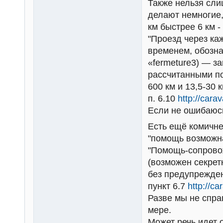
Также нельзя сли
делают немногие,
км быстрее 6 км -
"Проезд через к
временем, обозна
«fermeture3) — з
рассчитанными по
600 км и 13,5-30 
п. 6.10
http://cara
Если не ошибаюсь
Есть ещё комичне
"помощь возможна
"Помощь-сопровож
(возможен секрет
без предупрежден
пункт 6.7
http://c
Разве мы не спра
мере.
Может речь идет 