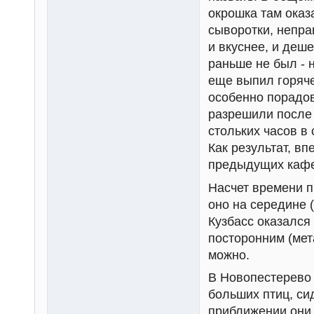
окрошка там оказ
сыворотки, непра
и вкуснее, и деш
раньше не был - 
еще выпил горяче
особенно порадов
разрешили после 
стольких часов в
Как результат, вп
предыдущих кафе
Насчет времени п
оно на середине (
Кузбасс оказался 
посторонним (мет
можно.
В Новопестерево 
больших птиц, си
приближении они 