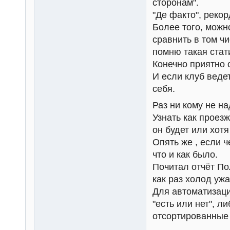
сторонам".
"Де факто", рекор
Более того, можн
сравнить в том ч
помню такая стат
Конечно приятно 
И если клуб ведет
себя.
Раз ни кому не на
Узнать как проез
он будет или хотя
Опять же , если ч
что и как было.
Почитал отчёт Пол
как раз холод уж
Для автоматизаци
"есть или нет", 
отсортированные 