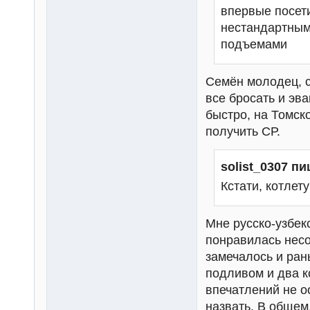
впервые посети
нестандартным
подъемами
Семён молодец, с
все бросать и эв
быстро, на Томск
получить СР.
solist_0307 пи
Кстати, котлет
Мне русско-узбекс
понравилась несо
замечалось и ран
подливом и два к
впечатлений не о
назвать. В общем