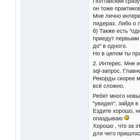
Полтавский сразу
он тоже практиков
Мне лично интере
лидерах. Либо о 
б) Также есть "од
приедут первыми 
до" в одного.
Но в целом ты пр
2. Интерес. Мне и
sql-запрос. Глав
Рекорды скорее м
всё сложно.
Ребят много новых
"увидел", зайдя в
Ездите хорошо, 
опаздываю
Хорошо , что за 
для чего пришлос