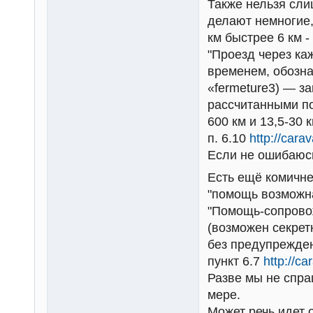
Также нельзя сли
делают немногие,
км быстрее 6 км -
"Проезд через к
временем, обозна
«fermeture3) — з
рассчитанными по
600 км и 13,5-30 
п. 6.10
http://cara
Если не ошибаюсь
Есть ещё комичне
"помощь возможна
"Помощь-сопровож
(возможен секрет
без предупрежден
пункт 6.7
http://c
Разве мы не спра
мере.
Может речь идет 