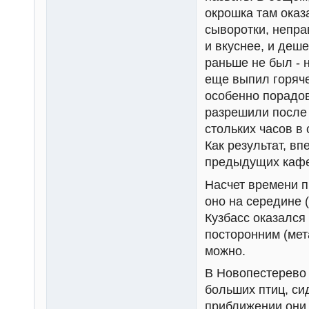
окрошка там оказ
сыворотки, непра
и вкуснее, и деш
раньше не был - 
еще выпил горяче
особенно порадов
разрешили после 
стольких часов в
Как результат, вп
предыдущих кафе
Насчет времени п
оно на середине (
Кузбасс оказался 
посторонним (мет
можно.
В Новопестерево 
больших птиц, си
приближении они 