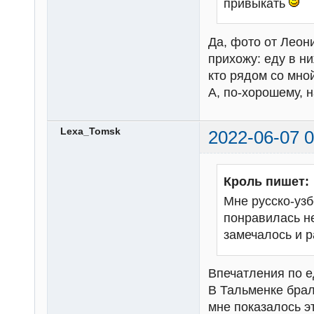
привыкать
Да, фото от Леон
прихожу: еду в ни
кто рядом со мно
А, по-хорошему, 
Lexa_Tomsk
2022-06-07 0
Кроль пишет:
Мне русско-узб
понравилась не
замечалось и 
Впечатления по е
В Тальменке брал
мне показалось э