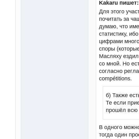
Kakaru пишет:
Для этого учас
почитать за ча
думаю, что име
статистику, иб
цифрами много,
споры (которые
Масляху ездил 
со мной. Но ест
согласно регла
compétitions.
б) Также ест
Те если при
прошёл всю т
В одного можно 
тогда один про