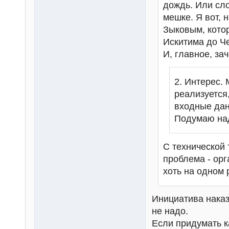
дождь. Или сло
мешке. Я вот, 
Зыковым, котор
Искитима до Че
И, главное, за
2. Интерес. 
реализуется
входные дан
Подумаю над
С технической 
проблема - ор
хоть на одном
Инициатива наказ
не надо.
Если придумать к