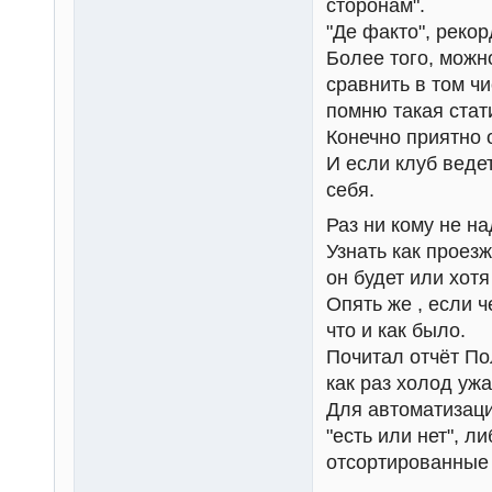
сторонам".
"Де факто", рекор
Более того, можн
сравнить в том ч
помню такая стат
Конечно приятно 
И если клуб ведет
себя.
Раз ни кому не на
Узнать как проез
он будет или хотя
Опять же , если ч
что и как было.
Почитал отчёт Пол
как раз холод уж
Для автоматизаци
"есть или нет", 
отсортированные 