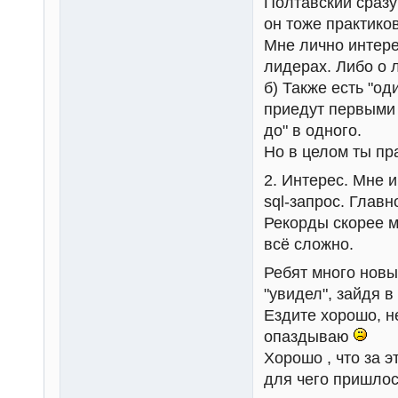
Полтавский сразу
он тоже практиков
Мне лично интере
лидерах. Либо о 
б) Также есть "од
приедут первыми 
до" в одного.
Но в целом ты пр
2. Интерес. Мне и
sql-запрос. Глав
Рекорды скорее м
всё сложно.
Ребят много новых
"увидел", зайдя в
Ездите хорошо, 
опаздываю
Хорошо , что за 
для чего пришлос