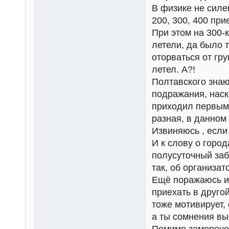
В физике не силе
200, 300, 400 пр
При этом на 300-к
летели, да было т
оторваться от гр
летел. А?!
Полтавского знаю
подражания, наск
приходил первым 
разная, в данном
Извиняюсь , если
И к слову о горо
полусуточный заб
так, об организат
Ещё поражаюсь ин
приехать в друго
тоже мотивирует, 
а ты сомнения вы