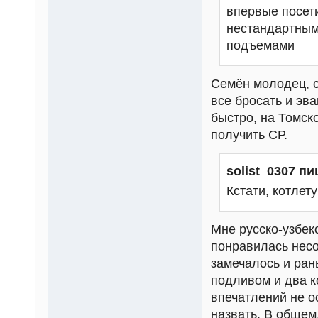
впервые посети
нестандартным
подъемами
Семён молодец, с
все бросать и эв
быстро, на Томск
получить СР.
solist_0307 пи
Кстати, котлет
Мне русско-узбекс
понравилась несо
замечалось и ран
подливом и два к
впечатлений не о
назвать. В общем