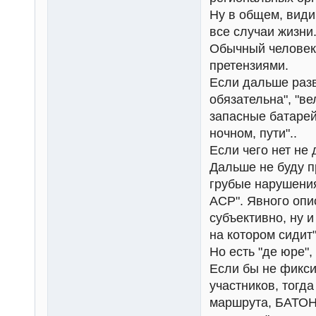
Ну в общем, види
все случаи жизни
Обычный человек,
претензиями.
Если дальше разви
обязательна", "в
запасные батарей
ночном, пути"..
Если чего нет не 
Дальше не буду п
грубые нарушения
ACP". Явного опи
субъективно, ну и
на котором сидит"
Но есть "де юре", 
Если бы не фикси
участников, тогд
маршрута, БАТОНС