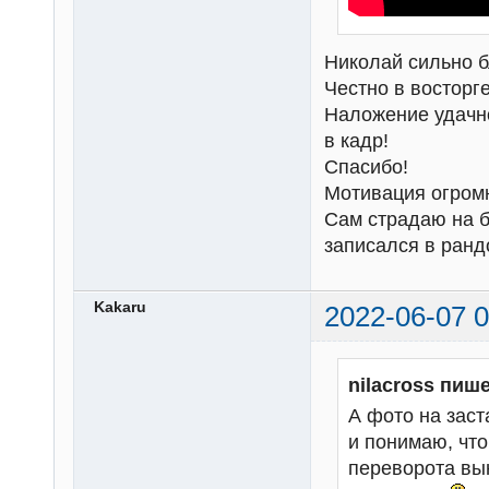
Николай сильно б
Честно в восторге
Наложение удачно
в кадр!
Спасибо!
Мотивация огром
Сам страдаю на б
записался в ран
Kakaru
2022-06-07 0
nilacross пише
А фото на зас
и понимаю, что
переворота вын