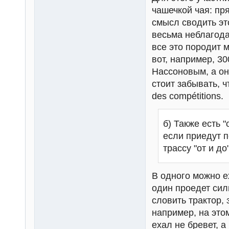
чашечкой чая: пр
смысл сводить эт
весьма неблагода
все это породит 
вот, например, 3
Нассоновым, а он 
стоит забывать, ч
des compétitions.
б) Также есть 
если приедут 
трассу "от и до
В одного можно ех
один проедет сил
словить трактор, 
например, на это
ехал не бревет, 