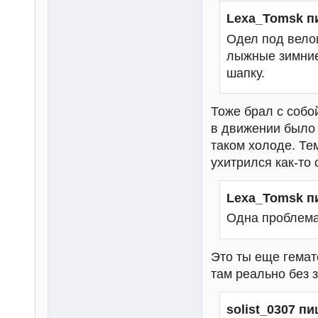
Lexa_Tomsk п
Одел под вело
лыжные зимние
шапку.
Тоже брал с собо
в движении было 
таком холоде. Те
ухитрился как-то 
Lexa_Tomsk п
Одна проблема
Это ты еще гемат
там реально без 
solist_0307 пи