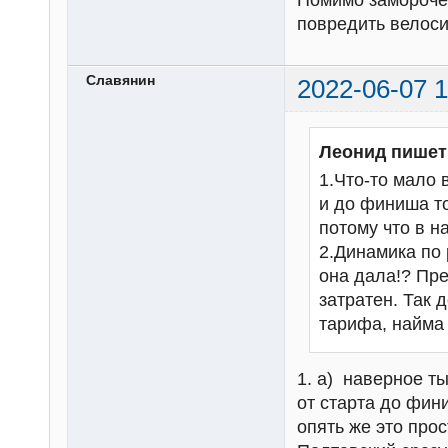
Помимо замороче
повредить велоси
Славянин
2022-06-07 1
Леонид пишет
1.Что-то мало 
и до финиша то
потому что в н
2.Динамика по 
она дала!? Пре
затратен. Так 
тарифа, найма 
1. а) наверное ты
от старта до фин
опять же это про