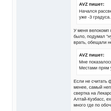
AVZ пишет:
Начался рассве
уже -3 градуса.
У меня велокомп п
было, подумал "н
врать, обещали н
AVZ пишет:
Мне показалось
Местами прям у
Если не считать 
менее, самый неп
свертка на Лекар
Алтай-Кузбасс, е
много где по обоч