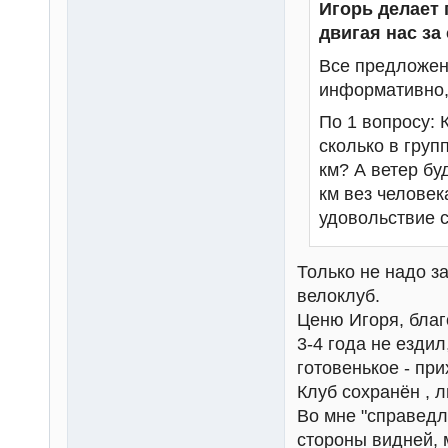
Игорь делает 
двигая нас за
Все предложен
информативно, 
По 1 вопросу: 
сколько в груп
км? А ветер бу
км вез человек
удовольствие с
Только не надо з
велоклуб.
Ценю Игоря, благ
3-4 года не ездил
готовенькое - при
Клуб сохранён , л
Во мне "справедл
стороны видней, 