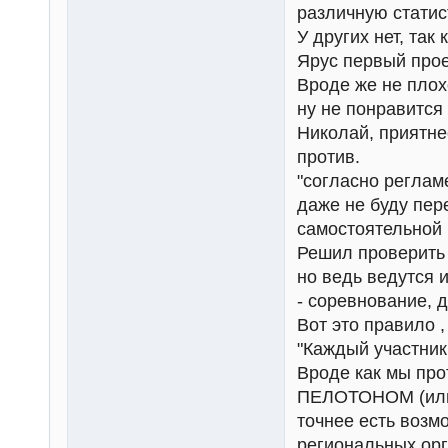
различную статис
У других нет, так 
Ярус первый прое
Вроде же не плох
ну не понравится 
Николай, приятне
против.
"согласно регламе
даже не буду пер
самостоятельной 
Решил проверить 
но ведь ведутся 
- соревнование, 
Вот это правило ,
"Каждый участни
Вроде как мы пр
ПЕЛОТОНОМ (или 
точнее есть возм
региональных орга