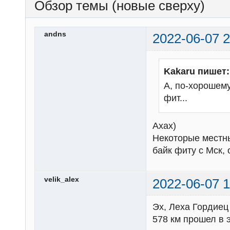
Обзор темы (новые сверху)
andns
2022-06-07 2
Kakaru пишет:
А, по-хорошему
фит...
Ахах)
Некоторые местны
байк фиту с Мск,
velik_alex
2022-06-07 1
Эх, Леха Гордиец 
578 км прошел в э