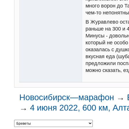
много ворон до Т
чем-то непонятны
В Журавлево оста
раньше на 300 и 
Минусы - довольн
который не особо
оказалась с душк
вкусная еда (шуба
предложили поспа
можно сказать, ез
Новосибирск—марафон
→
→
4 июня 2022, 600 км, Алт