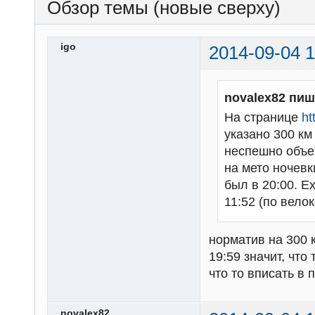
Обзор темы (новые сверху)
igo
2014-09-04 1
novalex82 пиш
На странице
ht
указано 300 км 
неспешно объех
на мето ночевк
был в 20:00. Е
11:52 (по вело
норматив на 300 к
19:59 значит, чт
что то вписать в 
novalex82