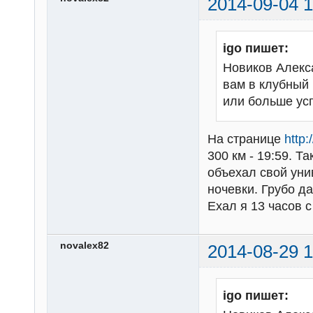
2014-09-04 1
igo пишет:
Новиков Алекс
вам в клубный 
или больше ус
На странице
http
300 км - 19:59. Т
объехал свой унив
ночевки. Грубо да
Ехал я 13 часов с
novalex82
2014-08-29 1
igo пишет: