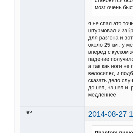
становятся осо
мозг очень быс
я не спал это точ
штурмовал и забр
для разгона и вот
около 25 км , у 
вперед с куском ж
падение получило
а так как ноги н
велосипед и подб
сказать дело слу
дошел, нашел и р
медленнее
igo
2014-08-27 1
Phantom пише