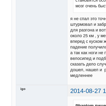
становятся осо
мозг очень быс
я не спал это точ
штурмовал и забр
для разгона и вот
около 25 км , у 
вперед с куском ж
падение получило
а так как ноги н
велосипед и подб
сказать дело слу
дошел, нашел и р
медленнее
igo
2014-08-27 1
Phantom пише