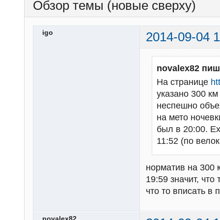
Обзор темы (новые сверху)
igo
2014-09-04 1
novalex82 пиш
На странице
ht
указано 300 км 
неспешно объех
на мето ночевк
был в 20:00. Е
11:52 (по вело
норматив на 300 к
19:59 значит, чт
что то вписать в 
novalex82