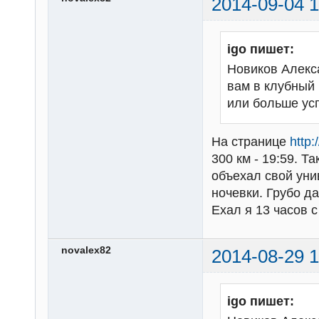
2014-09-04 1
igo пишет:
Новиков Алекс
вам в клубный 
или больше ус
На странице
http
300 км - 19:59. Т
объехал свой унив
ночевки. Грубо да
Ехал я 13 часов с
novalex82
2014-08-29 1
igo пишет: