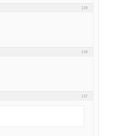
139
138
137