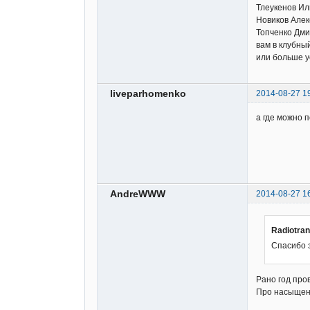
Тлеукенов Ил
Новиков Алек
Топченко Дми
вам в клубны
или больше у
liveparhomenko
2014-08-27 1
а где можно 
AndreWWW
2014-08-27 1
Radiotra
Спасибо 
Рано год про
Про насыщенн