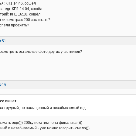
ья: КП1 14:46, сошёл
сандр: КП1 14:04, сошёл
трий: КП1 16:18, сошёл
й километраж 200 засчитать?
спели проехать?
9:51
посмотреть остальные фото других участников?
6:19
nce пишет:
за трудный, но насыщенный и незабываемый год.
вожать еще))) 200ку покатим - она финальная)))
ый и незабьваемый - уже можно говорить смело)))