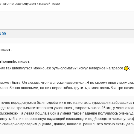
е, кто не равнодушен к нашей теме
3:09
пишет:
arhomenko пишет:
как так шлепнуться можно, аж руль сломать?! Уснул наверное на трассе
(
 может быть. Он сказал, что на спуске навернулся. Я по своему опыту могу сказ
я особенно опасными, на них перестаёшь крутить, и мозг очень быстро начи
о точно перед спуском был подъёмчик я его на ногах штурмовал и забравшись н
 где то на третьем витке пошел уклон вниз , скорость около 25 км , у меня от
ом железки , а левая пошла в бок и у меня такое падение получилось очень уда
тегнуты были я перешагнул падающий велосипед и подбородком чирканул асфал
о сценарию проверил ,оценил , дошел, нашел и решил , что можно ехать да