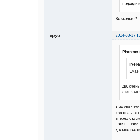
подходит
Во сколько?
ярус
2014-08-27 1
Phantom 
livep
Емае 
Да, очень
становятс
я не спал эт
разгона и вот
вперед с куск
ноги не прис
дальше все п