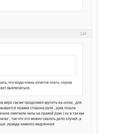
134
ать, что когда очень хочется спать, спуски
нает выключаться.
а верх так же продолжил крутить на ногах , для
ламывается правая сторона руля , рука пошла
чное смягчили часы на правой руке ) ну а так как
ьт , так что это можно сказать дело случая ,а
льше ,правда намного медленнее