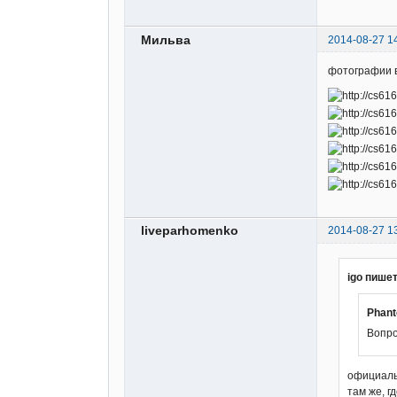
Мильва
2014-08-27 1
фотографии в
liveparhomenko
2014-08-27 1
igo пишет
Phant
Вопро
официаль
там же, г