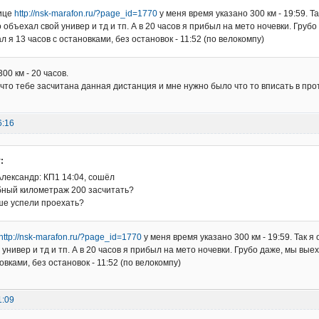
ице
http://nsk-marafon.ru/?page_id=1770
у меня время указано 300 км - 19:59. Та
объехал свой универ и тд и тп. А в 20 часов я прибыл на мето ночевки. Грубо 
ал я 13 часов с остановками, без остановок - 11:52 (по велокомпу)
00 км - 20 часов.
, что тебе засчитана данная дистанция и мне нужно было что то вписать в про
6:16
:
лександр: КП1 14:04, сошёл
убный километраж 200 засчитать?
ше успели проехать?
http://nsk-marafon.ru/?page_id=1770
у меня время указано 300 км - 19:59. Так я
универ и тд и тп. А в 20 часов я прибыл на мето ночевки. Грубо даже, мы выеха
овками, без остановок - 11:52 (по велокомпу)
1:09