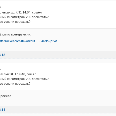
:
лександр: КП1 14:04, сошёл
убный километраж 200 засчитать?
ше успели проехать?
 км по трекеру если.
orts-tracker.com/#/workout … 6469o9p24t
6:18
:
 Илья: КП1 14:46, сошёл
убный километраж 200 засчитать?
ше успели проехать?
проехал.
6:14