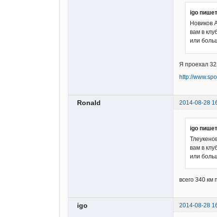
igo пишет
Новиков А
вам в кл
или боль
Я проехал 322
http://www.sp
Ronald
2014-08-28 1
igo пишет
Тлеукенов
вам в кл
или боль
всего 340 км 
igo
2014-08-28 1