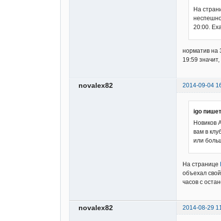
На стран
неспешно 
20:00. Ех
норматив на 3
19:59 значит
novalex82
2014-09-04 1
igo пишет
Новиков А
вам в кл
или боль
На странице
объехал свой 
часов с остан
novalex82
2014-08-29 1