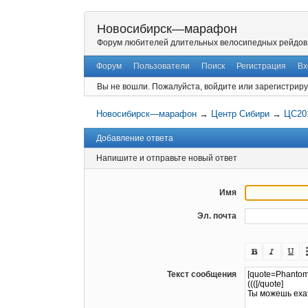
Новосибирск—марафон
Форум любителей длительных велосипедных рейдов
Форум
Пользователи
Поиск
Регистрация
Вх
Вы не вошли.
Пожалуйста, войдите или зарегистриру
Новосибирск—марафон
→
Центр Сибири
→
ЦС201
Добавление ответа
Напишите и отправьте новый ответ
Имя
Эл. почта
Текст сообщения