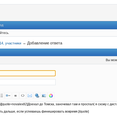
од
йтесь.
→
Добавление ответа
4, участники
Вы мож