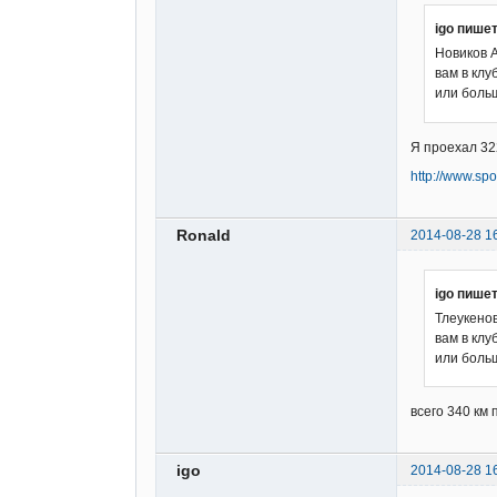
igo пишет
Новиков А
вам в кл
или боль
Я проехал 322
http://www.sp
Ronald
2014-08-28 1
igo пишет
Тлеукенов
вам в кл
или боль
всего 340 км 
igo
2014-08-28 1