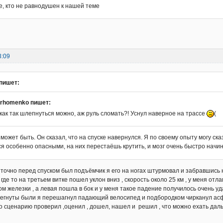
е, кто не равнодушен к нашей теме
3:09
пишет:
arhomenko пишет:
как так шлепнуться можно, аж руль сломать?! Уснул наверное на трассе
(
 может быть. Он сказал, что на спуске навернулся. Я по своему опыту могу сказ
я особенно опасными, на них перестаёшь крутить, и мозг очень быстро начи
о точно перед спуском был подъёмчик я его на ногах штурмовал и забравшись н
 где то на третьем витке пошел уклон вниз , скорость около 25 км , у меня от
ом железки , а левая пошла в бок и у меня такое падение получилось очень уда
тегнуты были я перешагнул падающий велосипед и подбородком чирканул асфал
о сценарию проверил ,оценил , дошел, нашел и решил , что можно ехать да