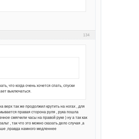
134
ать, что когда очень хочется спать, спуски
нает выключаться.
а верх так же продолжил крутить на ногах , для
ламывается правая сторона руля , рука пошла
чное смягчили часы на правой руке ) ну а так как
ьт , так что это можно сказать дело случая ,а
льше ,правда намного медленнее