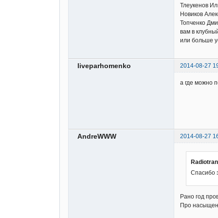
Тлеукенов Ил
Новиков Алек
Топченко Дми
вам в клубны
или больше у
liveparhomenko
2014-08-27 1
а где можно 
AndreWWW
2014-08-27 1
Radiotra
Спасибо 
Рано год про
Про насыщенн