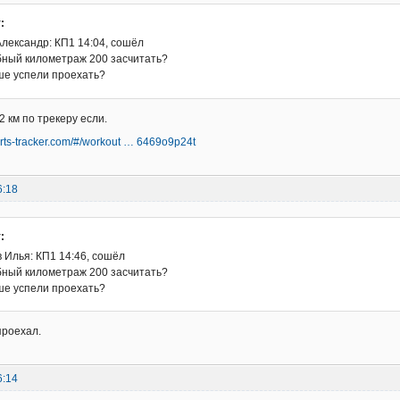
:
лександр: КП1 14:04, сошёл
убный километраж 200 засчитать?
ше успели проехать?
 км по трекеру если.
orts-tracker.com/#/workout … 6469o9p24t
6:18
:
 Илья: КП1 14:46, сошёл
убный километраж 200 засчитать?
ше успели проехать?
проехал.
6:14