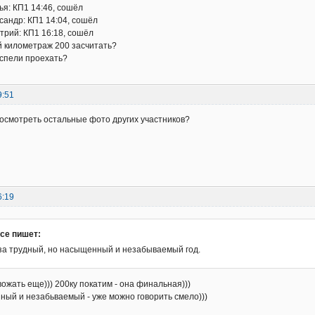
ья: КП1 14:46, сошёл
сандр: КП1 14:04, сошёл
трий: КП1 16:18, сошёл
й километраж 200 засчитать?
спели проехать?
9:51
посмотреть остальные фото других участников?
6:19
nce пишет:
за трудный, но насыщенный и незабываемый год.
вожать еще))) 200ку покатим - она финальная)))
ый и незабьваемый - уже можно говорить смело)))