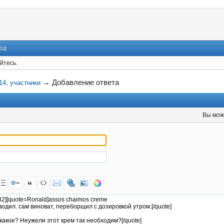
од
йтесь.
→
Добавление ответа
4, участники
Вы мож