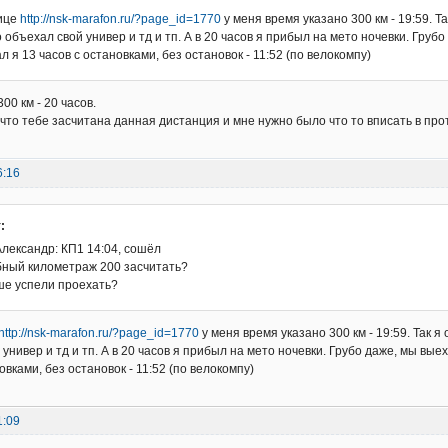
ице
http://nsk-marafon.ru/?page_id=1770
у меня время указано 300 км - 19:59. Та
объехал свой универ и тд и тп. А в 20 часов я прибыл на мето ночевки. Грубо 
ал я 13 часов с остановками, без остановок - 11:52 (по велокомпу)
00 км - 20 часов.
, что тебе засчитана данная дистанция и мне нужно было что то вписать в про
6:16
:
лександр: КП1 14:04, сошёл
убный километраж 200 засчитать?
ше успели проехать?
http://nsk-marafon.ru/?page_id=1770
у меня время указано 300 км - 19:59. Так я
универ и тд и тп. А в 20 часов я прибыл на мето ночевки. Грубо даже, мы выеха
овками, без остановок - 11:52 (по велокомпу)
1:09