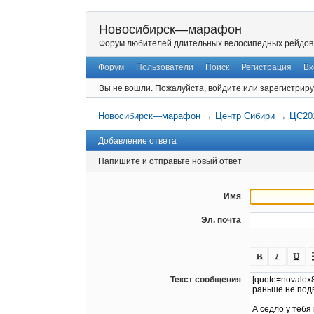
Новосибирск—марафон
Форум любителей длительных велосипедных рейдов
Форум
Пользователи
Поиск
Регистрация
Вх
Вы не вошли.
Пожалуйста, войдите или зарегистриру
Новосибирск—марафон
→
Центр Сибири
→
ЦС201
Добавление ответа
Напишите и отправьте новый ответ
Имя
Эл. почта
Текст сообщения