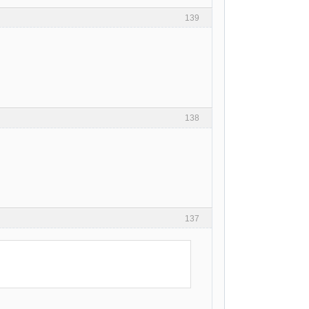
139
138
137