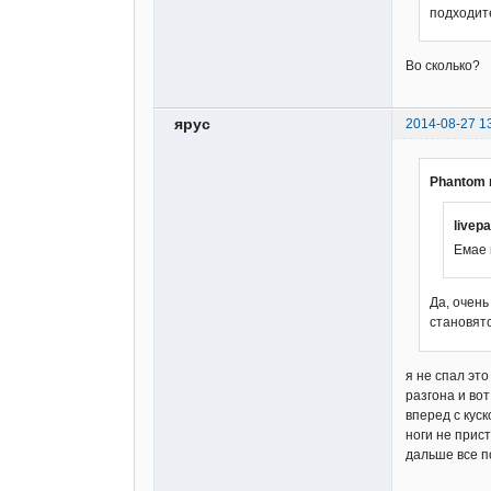
подходит
Во сколько?
ярус
2014-08-27 1
Phantom 
livep
Емае 
Да, очень
становятс
я не спал эт
разгона и вот
вперед с куск
ноги не прис
дальше все п