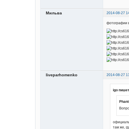
Мильва
2014-08-27 1
фотографии в
liveparhomenko
2014-08-27 1
igo пишет
Phant
Вопро
официаль
там же, г