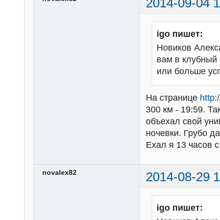
2014-09-04 1
igo пишет:
Новиков Алекс
вам в клубный 
или больше ус
На странице
http
300 км - 19:59. Т
объехал свой унив
ночевки. Грубо да
Ехал я 13 часов с
novalex82
2014-08-29 1
igo пишет: