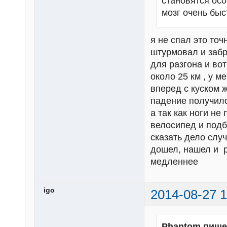
становятся осо
мозг очень быс
я не спал это точ
штурмовал и забр
для разгона и вот
около 25 км , у 
вперед с куском ж
падение получило
а так как ноги н
велосипед и подб
сказать дело слу
дошел, нашел и р
медленнее
igo
2014-08-27 1
Phantom пише