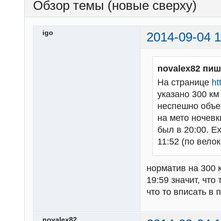
Обзор темы (новые сверху)
igo
2014-09-04 1
novalex82 пиш
На странице
ht
указано 300 км 
неспешно объех
на мето ночевк
был в 20:00. Е
11:52 (по вело
норматив на 300 к
19:59 значит, чт
что то вписать в 
novalex82