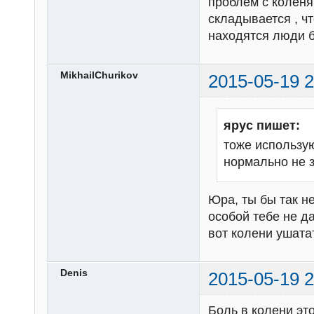
проблем с коленя
складывается , ч
находятся люди б
MikhailChurikov
2015-05-19 2
ярус пишет:
тоже использу
нормально не з
Юра, ты бы так не
особой тебе не да
вот колени ушата
Denis
2015-05-19 2
Боль в колени эт