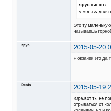
ярус пишет:
у меня задняя к
Это ту маленькую
называешь горно
ярус
2015-05-20 0
Рюкзачек это да т
Denis
2015-05-19 2
Юра,вот ты не по
отрываться от ко
коленями, но и ко