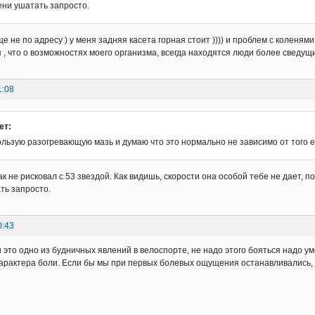
ени ушатать запросто.
е не по адресу ) у меня задняя касета горная стоит )))) и проблем с коленям
 , что о возможностях моего организма, всегда находятся люди более сведущие
1:08
ет:
льзую разогревающую мазь и думаю что это нормально не зависимо от того е
к не рисковал с 53 звездой. Как видишь, скорости она особой тебе не дает, по
ть запросто.
0:43
и это одно из будничных явлений в велоспорте, не надо этого бояться надо у
характера боли. Если бы мы при первых болевых ощущения останавливались