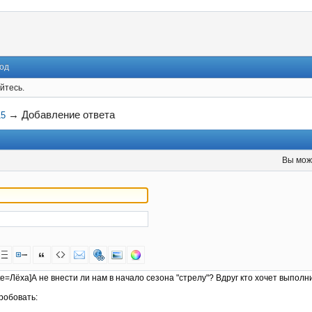
од
йтесь.
→
Добавление ответа
15
Вы мож