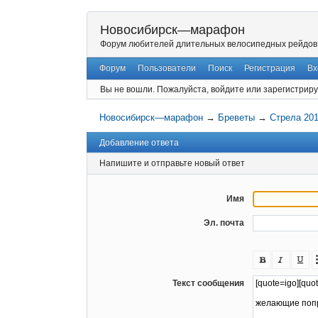
Новосибирск—марафон
Форум любителей длительных велосипедных рейдов
Форум
Пользователи
Поиск
Регистрация
Вх
Вы не вошли.
Пожалуйста, войдите или зарегистриру
Новосибирск—марафон
→
Бреветы
→
Стрела 20
Добавление ответа
Напишите и отправьте новый ответ
Имя
Эл. почта
Текст сообщения