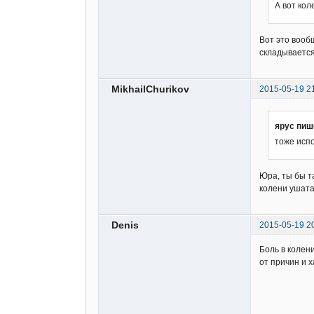
А вот кол
Вот это вообщ
складывается
MikhailChurikov
2015-05-19 2
ярус пиш
тоже испо
Юра, ты бы та
колени ушата
Denis
2015-05-19 2
Боль в колен
от причин и 