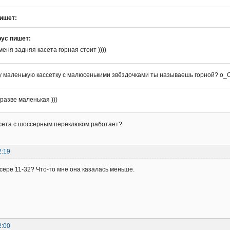
ишет:
рус пишет:
меня задняя касета горная стоит ))))
у маленькую кассетку с малюсенькими звёздочками ты называешь горной? о_
 разве маленькая )))
ссета с шоссерным переклюком работает?
2:19
сере 11-32? Что-то мне она казалась меньше.
2:00