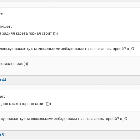
т:
пишет:
я задняя касета горная стоит ))))
аленькую кассетку с малюсенькими звёздочками ты называешь горной? о_О
ве маленькая )))
0:44
ет:
дняя касета горная стоит ))))
ькую кассетку с малюсенькими звёздочками ты называешь горной? о_О
0:51