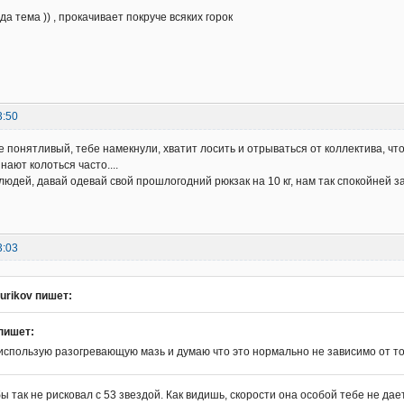
да тема )) , прокачивает покруче всяких горок
3:50
е понятливый, тебе намекнули, хватит лосить и отрываться от коллектива, чт
нают колоться часто....
юдей, давай одевай свой прошлогодний рюкзак на 10 кг, нам так спокойней за
3:03
urikov пишет:
пишет:
использую разогревающую мазь и думаю что это нормально не зависимо от то
ы так не рисковал с 53 звездой. Как видишь, скорости она особой тебе не дает