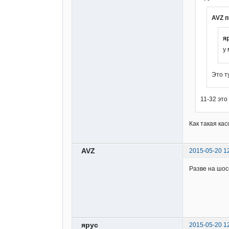
AVZ п
я
у 
Это т
11-32 это
Как такая ка
AVZ
2015-05-20 1
Разве на шос
ярус
2015-05-20 1