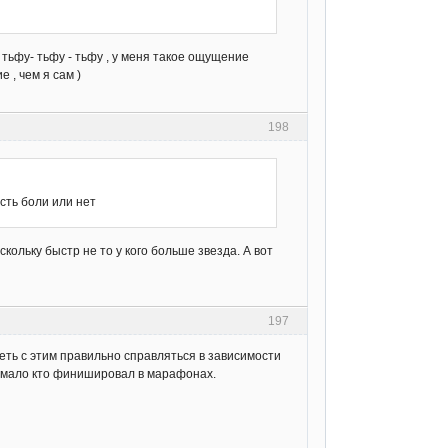
и тьфу- тьфу - тьфу , у меня такое ощущение
 , чем я сам )
198
сть боли или нет
скольку быстр не то у кого больше звезда. А вот
197
меть с этим правильно справляться в зависимости
, мало кто финишировал в марафонах.