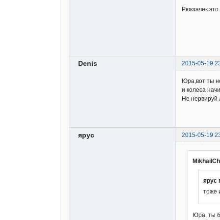
Рюкзачек это 
Denis
2015-05-19 2
Юра,вот ты н
и колеса начи
Не нервируй л
ярус
2015-05-19 2
MikhailCh
ярус 
тоже 
Юра, ты б