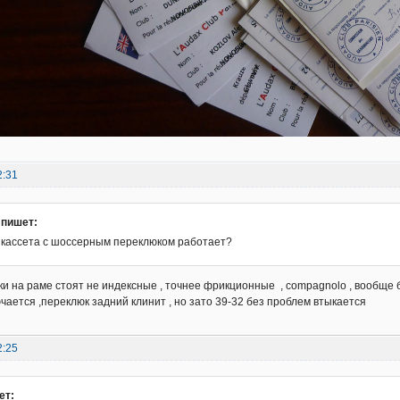
2:31
 пишет:
я кассета с шоссерным переклюком работает?
ки на раме стоят не индексные , точнее фрикционные , compagnolo , вообще б
ючается ,переклюк задний клинит , но зато 39-32 без проблем втыкается
2:25
ет: