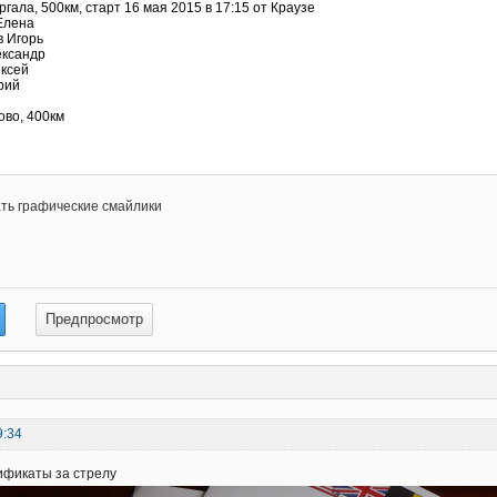
ть графические смайлики
9:34
ификаты за стрелу