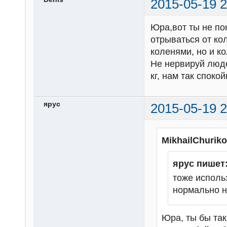
2015-05-19 2
Юра,вот ты не по
отрываться от ко
коленями, но и ко
Не нервируй люде
кг, нам так спокой
ярус
2015-05-19 2
MikhailChurik
ярус пишет
тоже исполь
нормально не
Юра, ты бы так