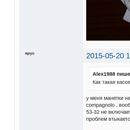
ярус
2015-05-20 1
Alex1988 пише
Как такая кас
у меня манетки н
compagnolo , воо
53-32 не включает
проблем втыкает