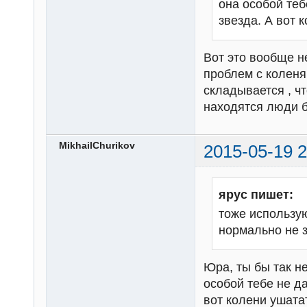
она особой теб
звезда. А вот 
Вот это вообще не
проблем с коленя
складывается , ч
находятся люди б
MikhailChurikov
2015-05-19 2
ярус пишет:
тоже использу
нормально не з
Юра, ты бы так не
особой тебе не да
вот колени ушата