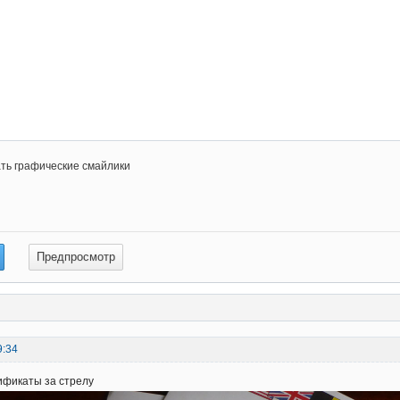
ть графические смайлики
9:34
ификаты за стрелу