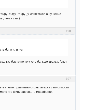
и тьфу- тьфу - тьфу , у меня такое ощущение
 , чем я сам )
198
сть боли или нет
скольку быстр не то у кого больше звезда. А вот
197
меть с этим правильно справляться в зависимости
, мало кто финишировал в марафонах.