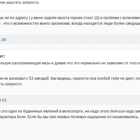
ени ушатать запросто.
е не по адресу ) у меня задняя касета горная стоит )))) и проблем с коленям
 , что о возможностях моего организма, всегда находятся люди более сведущие
1:08
ет:
льзую разогревающую мазь и думаю что это нормально не зависимо от того е
к не рисковал с 53 звездой. Как видишь, скорости она особой тебе не дает, по
ть запросто.
0:43
и это одно из будничных явлений в велоспорте, не надо этого бояться надо у
характера боли. Если бы мы при первых болевых ощущения останавливались