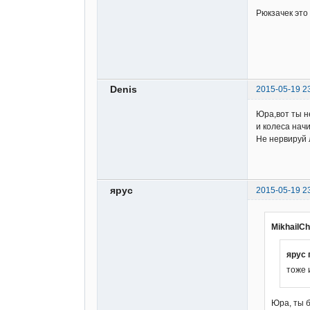
Рюкзачек это 
Denis
2015-05-19 2
Юра,вот ты н
и колеса начи
Не нервируй л
ярус
2015-05-19 2
MikhailCh
ярус 
тоже 
Юра, ты б