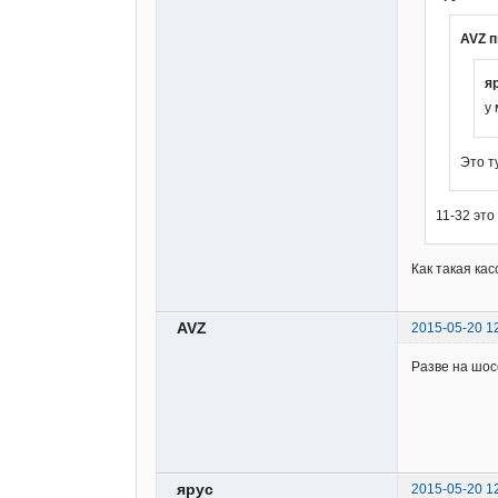
AVZ п
я
у 
Это т
11-32 это
Как такая ка
AVZ
2015-05-20 1
Разве на шос
ярус
2015-05-20 1