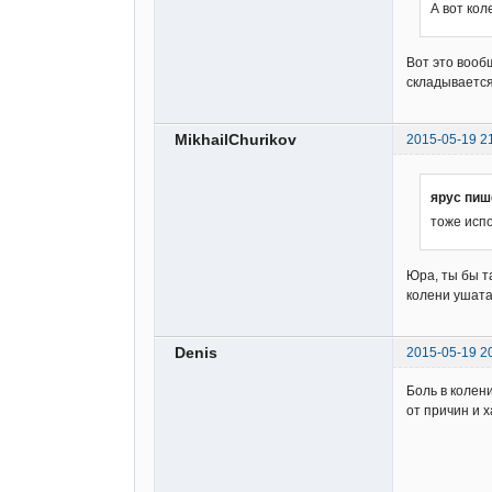
А вот кол
Вот это вообщ
складывается
MikhailChurikov
2015-05-19 2
ярус пиш
тоже испо
Юра, ты бы та
колени ушата
Denis
2015-05-19 2
Боль в колен
от причин и 