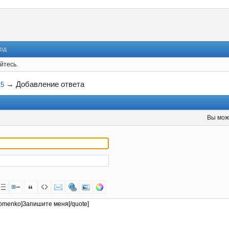
од
йтесь.
→
Добавление ответа
15
Вы мож