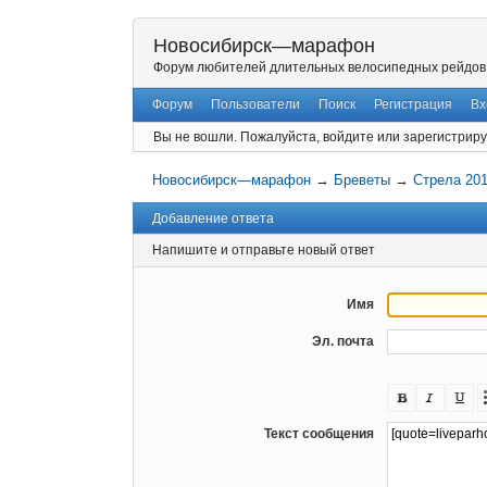
Новосибирск—марафон
Форум любителей длительных велосипедных рейдов
Форум
Пользователи
Поиск
Регистрация
Вх
Вы не вошли.
Пожалуйста, войдите или зарегистриру
Новосибирск—марафон
→
Бреветы
→
Стрела 20
Добавление ответа
Напишите и отправьте новый ответ
Имя
Эл. почта
Текст сообщения