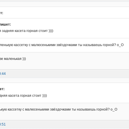
т:
пишет:
я задняя касета горная стоит ))))
аленькую кассетку с малюсенькими звёздочками ты называешь горной? о_О
ве маленькая )))
0:44
ет:
дняя касета горная стоит ))))
ькую кассетку с малюсенькими звёздочками ты называешь горной? о_О
0:51