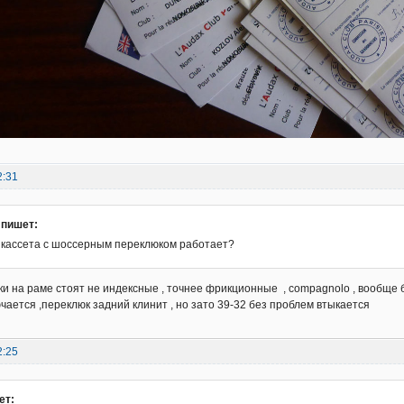
2:31
 пишет:
я кассета с шоссерным переклюком работает?
ки на раме стоят не индексные , точнее фрикционные , compagnolo , вообще б
ючается ,переклюк задний клинит , но зато 39-32 без проблем втыкается
2:25
ет: