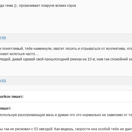
да тема )) , прокачивает покруче всяких горок
3:50
е понятливый, тебе намекнули, хватит лосить и отрываться от коллектива, чт
нают колоться часто....
юдей, давай одевай свой прошлогодний рюкзак на 10 кг, нам так спокойней за
3:03
urikov пишет:
пишет:
использую разогревающую мазь и думаю что это нормально не зависимо от то
ы так не рисковал с 53 звездой. Как видишь, скорости она особой тебе не дает