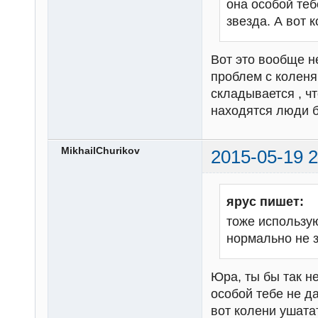
она особой теб
звезда. А вот 
Вот это вообще не
проблем с коленя
складывается , ч
находятся люди б
MikhailChurikov
2015-05-19 2
ярус пишет:
тоже использу
нормально не з
Юра, ты бы так не
особой тебе не да
вот колени ушата