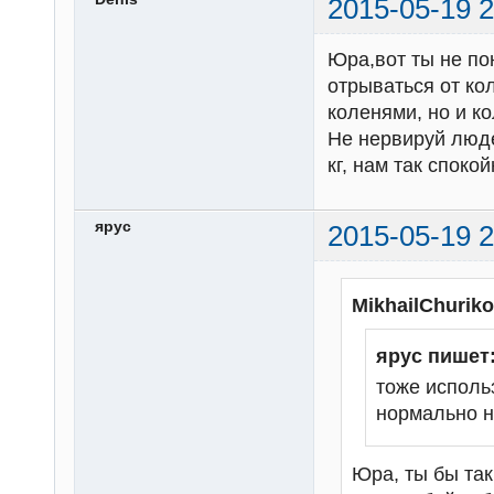
2015-05-19 2
Юра,вот ты не по
отрываться от ко
коленями, но и ко
Не нервируй люде
кг, нам так спокой
ярус
2015-05-19 2
MikhailChurik
ярус пишет
тоже исполь
нормально не
Юра, ты бы так