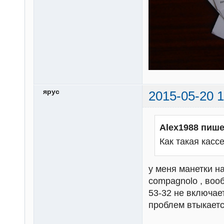
ярус
2015-05-20 1
Alex1988 пише
Как такая кас
у меня манетки н
compagnolo , воо
53-32 не включает
проблем втыкает