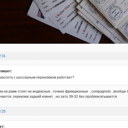
2:31
 пишет:
я кассета с шоссерным переклюком работает?
ки на раме стоят не индексные , точнее фрикционные , compagnolo , вообще б
ючается ,переклюк задний клинит , но зато 39-32 без проблем втыкается
2:25
ет: