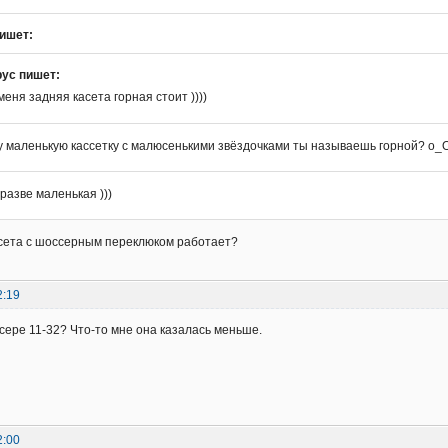
ишет:
рус пишет:
меня задняя касета горная стоит ))))
у маленькую кассетку с малюсенькими звёздочками ты называешь горной? о_
 разве маленькая )))
ссета с шоссерным переклюком работает?
2:19
сере 11-32? Что-то мне она казалась меньше.
2:00