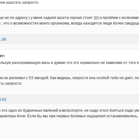
ени ушатать запросто.
е не по адресу ) у меня задняя касета горная стоит )))) и проблем с коленям
 , что о возможностях моего организма, всегда находятся люди более сведущие
1:08
ет:
льзую разогревающую мазь и думаю что это нормально не зависимо от того е
к не рисковал с 53 звездой. Как видишь, скорости она особой тебе не дает, по
ть запросто.
0:43
и это одно из будничных явлений в велоспорте, не надо этого бояться надо у
характера боли. Если бы мы при первых болевых ощущения останавливались