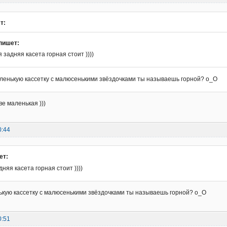
т:
пишет:
я задняя касета горная стоит ))))
аленькую кассетку с малюсенькими звёздочками ты называешь горной? о_О
ве маленькая )))
0:44
ет:
дняя касета горная стоит ))))
ькую кассетку с малюсенькими звёздочками ты называешь горной? о_О
0:51