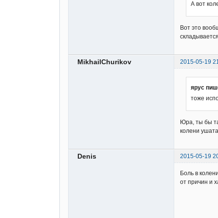
А вот кол
Вот это вообщ
складывается
MikhailChurikov
2015-05-19 2
ярус пиш
тоже испо
Юра, ты бы та
колени ушата
Denis
2015-05-19 2
Боль в колен
от причин и 