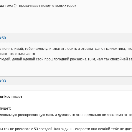
да тема )) , прокачивает покруче всяких горок
3:50
е понятливый, тебе намекнули, хватит лосить и отрываться от коллектива, чт
нают колоться часто....
юдей, давай одевай свой прошлогодний рюкзак на 10 кг, нам так спокойней за
3:03
urikov пишет:
пишет:
использую разогревающую мазь и думаю что это нормально не зависимо от то
ы так не рисковал с 53 звездой. Как видишь, скорости она особой тебе не дает