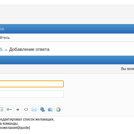
од
йтесь.
→
Добавление ответа
15
Вы мож