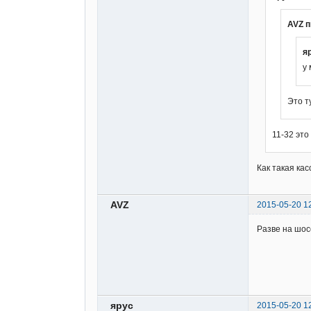
AVZ п
я
у 
Это т
11-32 это
Как такая ка
AVZ
2015-05-20 1
Разве на шос
ярус
2015-05-20 1