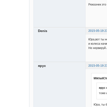
Рюкзачек это 
Denis
2015-05-19 2
Юра,вот ты н
и колеса начи
Не нервируй л
ярус
2015-05-19 2
MikhailCh
ярус 
тоже 
Юра, ты б