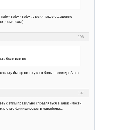
и тьфу- тьфу - тьфу , у меня такое ощущение
 , чем я сам )
198
сть боли или нет
скольку быстр не то у кого больше звезда. А вот
197
меть с этим правильно справляться в зависимости
, мало кто финишировал в марафонах.