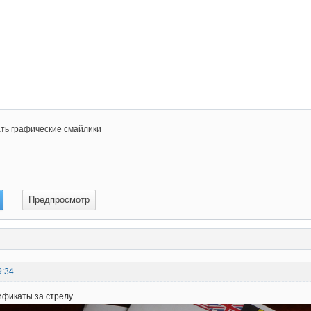
ть графические смайлики
9:34
ификаты за стрелу