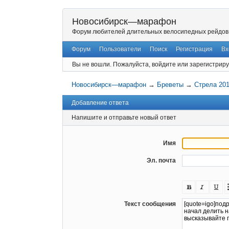
Новосибирск—марафон
Форум любителей длительных велосипедных рейдов
Форум
Пользователи
Поиск
Регистрация
Вх
Вы не вошли.
Пожалуйста, войдите или зарегистриру
Новосибирск—марафон
→
Бреветы
→
Стрела 20
Добавление ответа
Напишите и отправьте новый ответ
Имя
Эл. почта
Текст сообщения