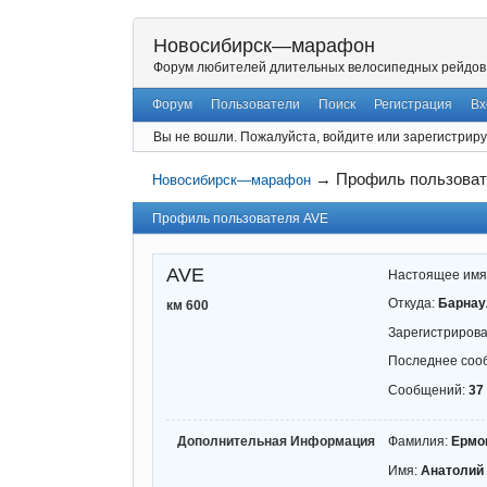
Новосибирск—марафон
Форум любителей длительных велосипедных рейдов
Форум
Пользователи
Поиск
Регистрация
Вх
Вы не вошли.
Пожалуйста, войдите или зарегистриру
→
Профиль пользова
Новосибирск—марафон
Профиль пользователя AVE
AVE
Настоящее имя
Откуда:
Барнау
км 600
Зарегистриров
Последнее соо
Сообщений:
37
Дополнительная Информация
Фамилия:
Ермо
Имя:
Анатолий