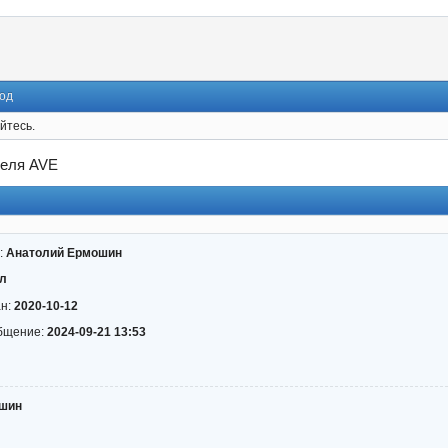
од
йтесь.
теля AVE
:
Анатолий Ермошин
л
ан:
2020-10-12
бщение:
2024-09-21 13:53
шин