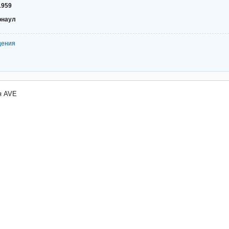
1959
рнаул
щения
я AVE