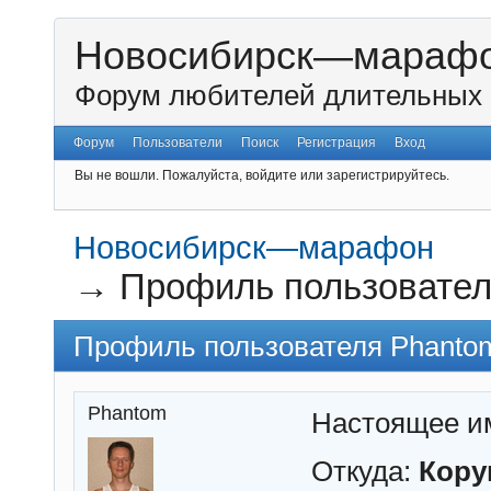
Новосибирск—мараф
Форум любителей длительных 
Форум
Пользователи
Поиск
Регистрация
Вход
Вы не вошли.
Пожалуйста, войдите или зарегистрируйтесь.
Новосибирск—марафон
→
Профиль пользовател
Профиль пользователя Phanto
Phantom
Настоящее и
Откуда:
Кору