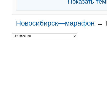
Показать те
Новосибирск—марафон
→