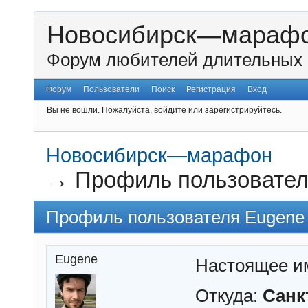
Новосибирск—мараф
Форум любителей длительных 
Форум
Пользователи
Поиск
Регистрация
Вход
Вы не вошли.
Пожалуйста, войдите или зарегистрируйтесь.
Новосибирск—марафон
→
Профиль пользовател
Профиль пользователя Eugene
Eugene
Настоящее и
Откуда:
Санк