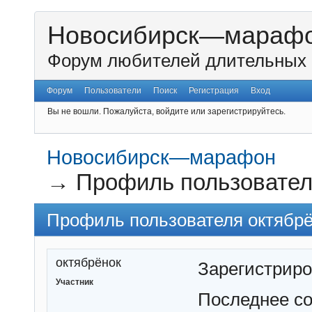
Новосибирск—мараф
Форум любителей длительных 
Форум
Пользователи
Поиск
Регистрация
Вход
Вы не вошли.
Пожалуйста, войдите или зарегистрируйтесь.
Новосибирск—марафон
→
Профиль пользовател
Профиль пользователя октябр
октябрёнок
Зарегистрир
Участник
Последнее с