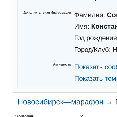
Дополнительная Информация
Фамилия:
Со
Имя:
Конста
Год рождени
Город/Клуб:
Н
Активность
Показать со
Показать те
Новосибирск—марафон
→