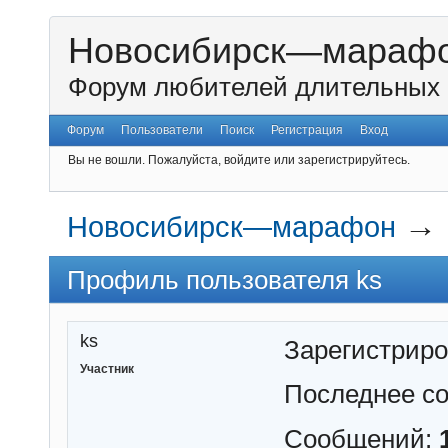
Новосибирск—мараф
Форум любителей длительных 
Форум
Пользователи
Поиск
Регистрация
Вход
Вы не вошли.
Пожалуйста, войдите или зарегистрируйтесь.
→
Новосибирск—марафон
Профиль пользователя ks
ks
Зарегистрир
Участник
Последнее с
Сообщений: