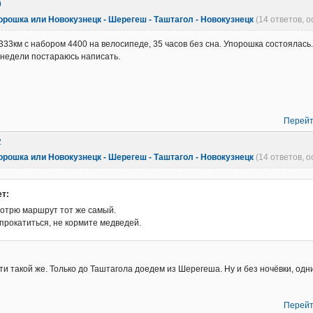
0
орошка или Новокузнецк - Шерегеш - Таштагол - Новокузнецк
(14 ответов, 
 333км с набором 4400 на велосипеде, 35 часов без сна. Упорошка состоялась.
 недели постараюсь написать.
Перейт
2
орошка или Новокузнецк - Шерегеш - Таштагол - Новокузнецк
(14 ответов, 
т:
мотрю маршрут тот же самый.
прокатиться, не кормите медведей.
ти такой же. Только до Таштагола доедем из Шерегеша. Ну и без ночёвки, одн
Перейт