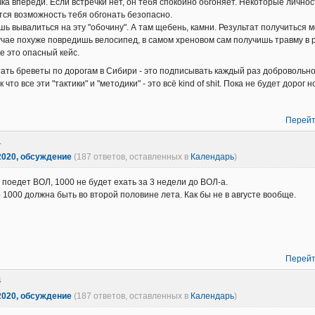
чка впереди. Если встречки нет, он тебя спокойно обгоняет. Некоторые личнос
тся возможность тебя обгонать безопасно.
ешь вывалиться на эту "обочину". А там щебень, камни. Результат получиться
учае похуже повредишь велосипед, в самом хреновом сам получишь травму в 
е это опасный кейс.
атать бреветы по дорогам в Сибири - это подписывать каждый раз добровольно
 что все эти "тактики" и "методики" - это всё kind of shit. Пока не будет доро
Перейт
1
2020, обсуждение
(187 ответов, оставленных в
Календарь
)
о поедет ВОЛ, 1000 не будет ехать за 3 недели до ВОЛ-а.
о 1000 должна быть во второй половине лета. Как бы не в августе вообще.
Перейт
4
2020, обсуждение
(187 ответов, оставленных в
Календарь
)