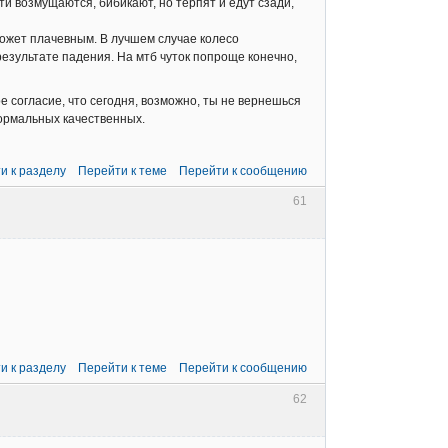
ти возмущаются, бибикают, но терпят и едут сзади,
 может плачевным. В лучшем случае колесо
результате падения. На мтб чуток попроще конечно,
е согласие, что сегодня, возможно, ты не вернешься
г нормальных качественных.
и к разделу
Перейти к теме
Перейти к сообщению
61
и к разделу
Перейти к теме
Перейти к сообщению
62