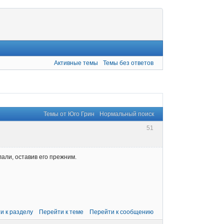
Активные темы
Темы без ответов
Темы от Юго Грин
Нормальный поиск
51
лали, оставив его прежним.
и к разделу
Перейти к теме
Перейти к сообщению