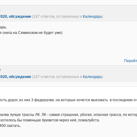
1
2020, обсуждение
(187 ответов, оставленных в
Календарь
)
арь.
 снега на Семинском не будет уже)
Перейт
0
2020, обсуждение
(187 ответов, оставленных в
Календарь
)
есть дорог, из них 3 федералки, на которые хочется выезжать в последнюю о
алка лучше трассы ЛК. ЛК - самая страшная, убогая, опасная трасса, по кото
хотелось бы поменьше бреветов через неё, пожалуйста.
400 скатать.