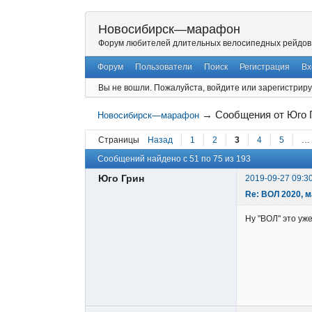
Новосибирск—марафон
Форум любителей длительных велосипедных рейдов
Форум
Пользователи
Поиск
Регистрация
Вх
Вы не вошли.
Пожалуйста, войдите или зарегистриру
→
Сообщения от Юго 
Новосибирск—марафон
Страницы
Назад
1
2
3
4
5
…
Сообщений найдено с 51 по 75 из 193
Юго Грин
2019-09-27 09:3
Re: ВОЛ 2020, 
Ну "ВОЛ" это уж