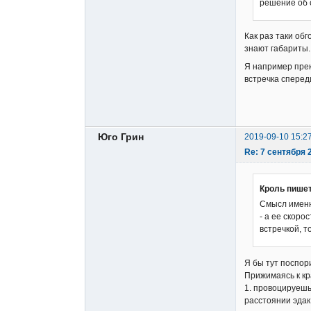
решение об 
Как раз таки об
знают габариты.
Я например прек
встречка спереди
Юго Грин
2019-09-10 15:2
Re: 7 сентября 2
Кроль пишет
Смысл именн
- а ее скоро
встречкой, т
Я бы тут поспор
Прижимаясь к кр
1. провоцируешь
расстоянии эдак