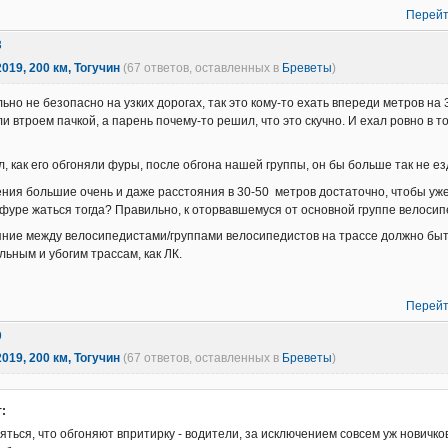
Перейт
3
019, 200 км, Тогучин
(67 ответов, оставленных в
Бреветы
)
ьно не безопасно на узких дорогах, так это кому-то ехать впереди метров на 
ли втроем пачкой, а парень почему-то решил, что это скучно. И ехал ровно 
л, как его обгоняли фуры, после обгона нашей группы, он бы больше так не ез
ния большие очень и даже расстояния в 30-50 метров достаточно, чтобы уже
а фуре жаться тогда? Правильно, к оторвавшемуся от основной группе велосип
ние между велосипедистами/группами велосипедистов на трассе должно быть
льным и убогим трассам, как ЛК.
Перейт
9
019, 200 км, Тогучин
(67 ответов, оставленных в
Бреветы
)
:
яться, что обгоняют впритирку - водители, за исключением совсем уж новичк