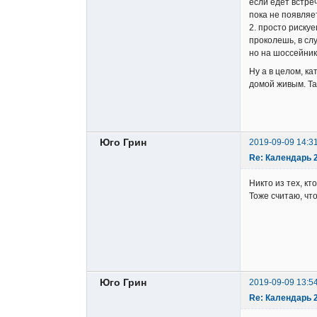
если едет встре
пока не появляе
2. просто риску
проколешь, в сл
но на шоссейник
Ну а в целом, к
домой живым. Так
Юго Грин
2019-09-09 14:3
Re: Календарь 
Никто из тех, кт
Тоже считаю, чт
Юго Грин
2019-09-09 13:5
Re: Календарь 