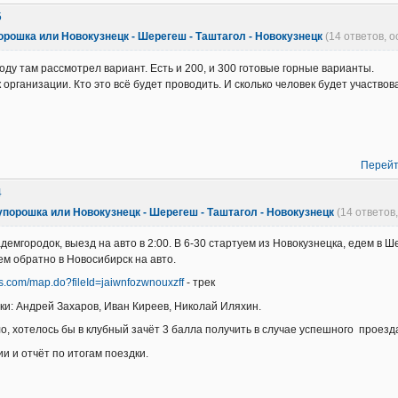
5
орошка или Новокузнецк - Шерегеш - Таштагол - Новокузнецк
(14 ответов, 
оду там рассмотрел вариант. Есть и 200, и 300 готовые горные варианты.
организации. Кто это всё будет проводить. И сколько человек будет участвов
Перейт
4
упорошка или Новокузнецк - Шерегеш - Таштагол - Новокузнецк
(14 ответов
адемгородок, выезд на авто в 2:00. В 6-30 стартуем из Новокузнецка, едем в 
ем обратно в Новосибирск на авто.
es.com/map.do?fileId=jaiwnfozwnouxzff
- трек
ки: Андрей Захаров, Иван Киреев, Николай Иляхин.
ло, хотелось бы в клубный зачёт 3 балла получить в случае успешного проезд
и и отчёт по итогам поездки.