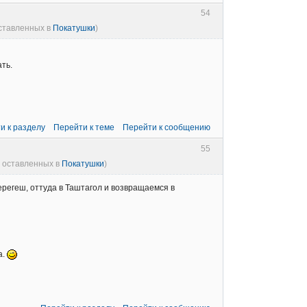
54
оставленных в
Покатушки
)
ать.
и к разделу
Перейти к теме
Перейти к сообщению
55
, оставленных в
Покатушки
)
Шерегеш, оттуда в Таштагол и возвращаемся в
а.