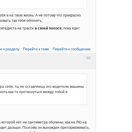
ебя и на твою жизнь. А не потому что прекрасно
овать так тебя обгонять.
сипедиста на трассе
в своей полосе
, пока идет
и к разделу
Перейти к теме
Перейти к сообщению
60
вра себе, ты не оставляешь его водителю машины
хоть как-то протиснуться между тобой и
 которой нет ни сантиметра обочины, как на ЛК) на
поедет дальше. Поэтому он вынужден притормаживать,