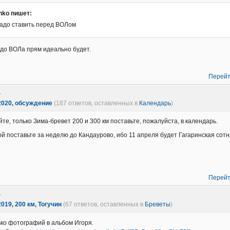
nko пишет:
адо ставить перед ВОЛом
у до ВОЛа прям идеально будет.
Перейт
1
2020, обсуждение
(187 ответов, оставленных в
Календарь
)
те, только Зима-бревет 200 и 300 км поставьте, пожалуйста, в календарь.
зой поставьте за неделю до Кандаурово, ибо 11 апреля будет Гагаринская сотн
Перейт
1
019, 200 км, Тогучин
(67 ответов, оставленных в
Бреветы
)
ко фотографий в альбом Игоря.