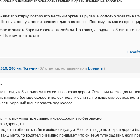
обгоне принимают вполне сознательно и сравнительно не торопясь
гоняют впритирку, потому что местным оркам за рулем абсолютно плевать на т
 Нет никакого уважения велосипедиста на шоссе. Поэтому нельзя их провоцир
расно знаю габариты своего автомобиля. Но трижды подумаю обгонять вело
. Потому что я не орк.
Перейт
7
019, 200 км, Тогучин
(67 ответов, оставленных в
Бреветы
)
:
о в том, чтобы прижиматься сильно к краю дороги. Оставляя место для мане
сть намного больше скорости велосипеда, и если ты не дашь ему возможности 
о есть хороший шанс попасть под колеса.
ил, что прижиматься сильно к краю дороги это безопасно.
аю дороги, ты:
 водятла обгонять тебя в любой ситуации. А если ты едешь от края дороги (на
 так 1 метр, то водятел очевидно понимает, что он тебя тупо задавит, если 