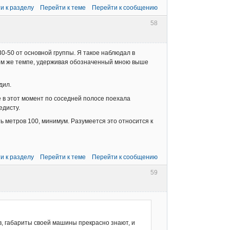
и к разделу
Перейти к теме
Перейти к сообщению
58
30-50 от основной группы. Я такое наблюдал в
в том же темпе, удерживая обозначенный мною выше
дил.
 в этот момент по соседней полосе поехала
едисту.
 метров 100, минимум. Разумеется это относится к
и к разделу
Перейти к теме
Перейти к сообщению
59
ов, габариты своей машины прекрасно знают, и