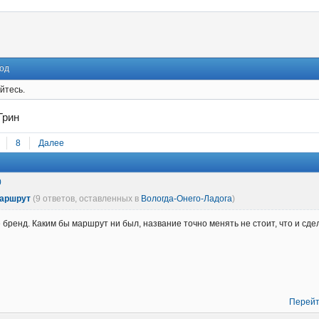
од
йтесь.
Грин
8
Далее
0
маршрут
(9 ответов, оставленных в
Вологда-Онего-Ладога
)
е бренд. Каким бы маршрут ни был, название точно менять не стоит, что и сде
Перейт