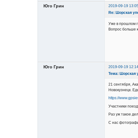
Юго Грин
2019-09-19 13:0
Re: Шорская уп
Уже в прошлом г
Вопрос больше к 
Юго Грин
2019-09-19 12:1
Тема: Шорская 
21 сентября, Ак
Новокузнецк. Ед
https://www.gpsi
Участники поезд
Раз уж такое де
С нас фотографи