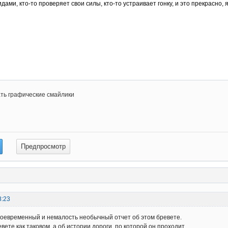
ть графические смайлики
8:23
оевременный и немалость необычный отчет об этом бревете.
вете как таковом, а об истории дороги, по которой он проходит.