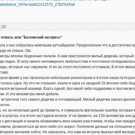
m/radiotrance_54?w=wall11412570_2782%2Fall
1:22
отвага, или "Беловский экспресс"
ала у нас собралась компашка аутсайдеров. Предполагали что в достаточно 
уда не спеша. Окс.
етры вполне бодренько пилили. К нам пристроился милый дядечка, который 
 да ладно. В силу своего непомерного любопытства я постоянно оглядывалас
иды, которые нас окружали. И из-за этого постоянно отставала. В итоге милы
таву.
орое время у нас произошли небольшие разногласия и в итоге наши пути раз
сталась одна. Ну это не страшно, ехала я одна со средней 25 вполне себе бод
чался ветреный кошмар. Ехать одной, без какой либо поддержки и против ветр
ски. И эти километры меня добили.
 встретила того самого дядечку и сотоварищей. Милый дядечка сказал догоня
ратно.
о, но за несколько дней до бревета, я совершила фатальную ошибку, которая 
о в шортах, и в итоге застудила колени. И на бревете, на 150 километре они
с дистанции и начала обзванивать всех наших участников, чтобы они предупре
 ловила, дозвониться до кого-либо это анрил. Попилили дальше на сплошном 
вторное желание сойти. Но оказалось, что нам на встречу выехал мой молод