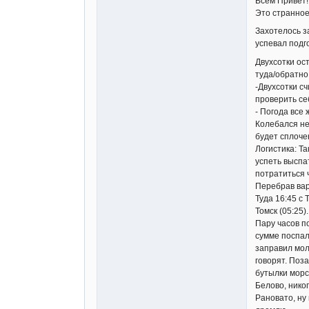
Всем Привет!
Это странное
Захотелось з
успевал подго
Двухсотки ост
туда/обратно
-Двухсотки с
проверить се
- Погода все 
Колебался нед
будет сплоче
Логистика: Та
успеть выспа
потратиться 
Перебрав вар
Туда 16:45 c 
Томск (05:25).
Пару часов п
сумме поспал
заправил мол
говорят. Поз
бутылки морса
Белово, никог
Рановато, ну 