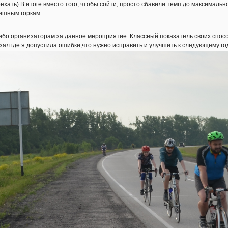
ехать) В итоге вместо того, чтобы сойти, просто сбавили темп до максимальн
ишным горкам.
бо организаторам за данное мероприятие. Классный показатель своих спосо
зал где я допустила ошибки,что нужно исправить и улучшить к следующему год