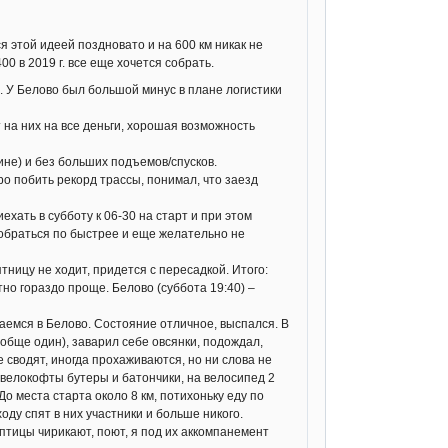
я этой идеей поздновато и на 600 км никак не
0 в 2019 г. все еще хочется собрать.
ре. У Белово был большой минус в плане логистики
 на них на все деньги, хорошая возможность
шине) и без больших подъемов/спусков.
про побить рекорд трассы, понимал, что заезд
ехать в субботу к 06-30 на старт и при этом
добраться по быстрее и еще желательно не
ницу не ходит, придется с пересадкой. Итого:
тно гораздо проще. Белово (суббота 19:40) –
ваемся в Белово. Состояние отличное, выспался. В
ообще один), заварил себе овсянки, подождал,
 сводят, иногда прохаживаются, но ни слова не
ы велокофты бутеры и батончики, на велосипед 2
До места старта около 8 км, потихоньку еду по
оду спят в них участники и больше никого.
, птицы чирикают, поют, я под их аккомпанемент