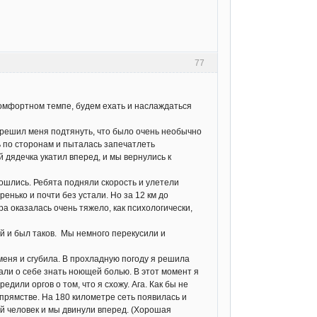
77
комфортном темпе, будем ехать и наслаждаться
решил меня подтянуть, что было очень необычно
ь по сторонам и пыталась запечатлеть
й дядечка укатил вперед, и мы вернулись к
ошлись. Ребята подняли скорость и улетели
ренько и почти без устали. Но за 12 км до
а оказалась очень тяжело, как психологически,
й и был таков. Мы немного перекусили и
меня и сгубила. В прохладную погоду я решила
 дали о себе знать ноющей болью. В этот момент я
дили оргов о том, что я схожу. Ага. Как бы не
упрямстве. На 180 километре сеть появилась и
ой человек и мы двинули вперед. (Хорошая