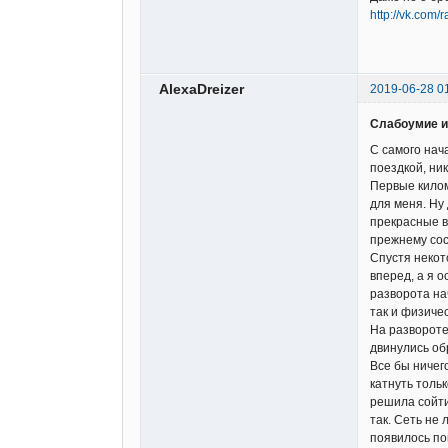
http://vk.co
AlexaDreizer
2019-06-28 0
Слабоумие и 
С самого нач
поездкой, ник
Первые килом
для меня. Ну
прекрасные в
прежнему сос
Спустя некот
вперед, а я о
разворота на
так и физиче
На развороте
двинулись об
Все бы ничег
катнуть тольк
решила сойти 
так. Сеть не
появилось по