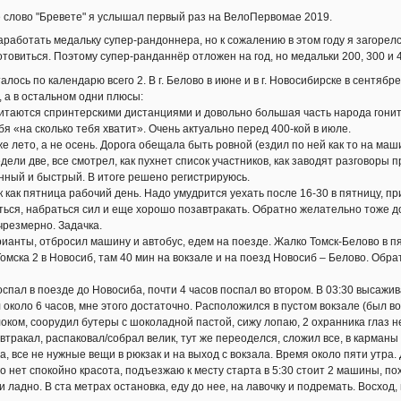
 слово "Бревете" я услышал первый раз на ВелоПервомае 2019.
аработать медальку супер-рандоннера, но к сожалению в этом году я загорелс
товиться. Поэтому супер-ранданнёр отложен на год, но медальки 200, 300 и 40
алось по календарю всего 2. В г. Белово в июне и в г. Новосибирске в сентяб
, а в остальном одни плюсы:
читаются спринтерскими дистанциями и довольно большая часть народа гонит
бя «на сколько тебя хватит». Очень актуально перед 400-кой в июле.
же лето, а не осень. Дорога обещала быть ровной (ездил по ней как то на ма
ели две, все смотрел, как пухнет список участников, как заводят разговоры 
нный и быстрый. В итоге решено регистрируюсь.
к как пятница рабочий день. Надо умудрится уехать после 16-30 в пятницу, при
ться, набраться сил и еще хорошо позавтракать. Обратно желательно тоже 
чрезмерно. Задачка.
ианты, отбросил машину и автобус, едем на поезде. Жалко Томск-Белово в пят
Томска 2 в Новосиб, там 40 мин на вокзале и на поезд Новосиб – Белово. Обра
оспал в поезде до Новосиба, почти 4 часов поспал во втором. В 03:30 высажи
 около 6 часов, мне этого достаточно. Расположился в пустом вокзале (был в
оком, соорудил бутеры с шоколадной пастой, сижу лопаю, 2 охранника глаз не
автракал, распаковал/собрал велик, тут же переоделся, сложил все, в карман
, все не нужные вещи в рюкзак и на выход с вокзала. Время около пяти утра. 
о нет спокойно красота, подъезжаю к месту старта в 5:30 стоит 2 машины, пох
и ладно. В ста метрах остановка, еду до нее, на лавочку и подремать. Восход