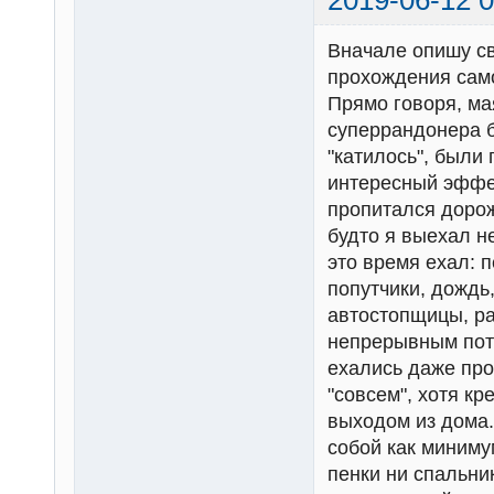
2019-06-12 0
Вначале опишу с
прохождения сам
Прямо говоря, ма
суперрандонера б
"катилось", были
интересный эффек
пропитался доро
будто я выехал н
это время ехал: 
попутчики, дождь
автостопщицы, ра
непрерывным пот
ехались даже про
"совсем", хотя к
выходом из дома.
собой как миниму
пенки ни спальни