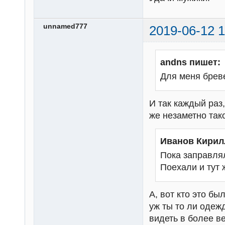
unnamed777
2019-06-12 1
andns пишет:
Для меня бреве
И так каждый раз, 
же незаметно так
Иванов Кирил
Пока заправля
Поехали и тут 
А, вот кто это бы
уж ты то ли одеж
видеть в более ве