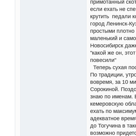
примотанный скот
если ехать не сп
крутить педали к
город Ленинск-Ку
простыми плотно
маленький и само
Новосибирск даже
"какой же он, это
повесили"
Теперь сухая по
По традиции, утро
вовремя, за 10 м
Сорокиной. Поздо
знаю по именам. 
кемеровскую обла
ехать по максиму
адекватное время
до Тогучина в та
возможно придетс