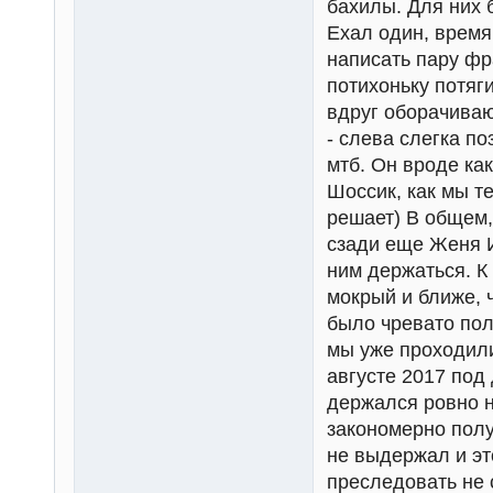
бахилы. Для них 
Ехал один, время
написать пару фр
потихоньку потяги
вдруг оборачиваю
- слева слегка п
мтб. Он вроде как
Шоссик, как мы т
решает) В общем,
сзади еще Женя И
ним держаться. К 
мокрый и ближе, 
было чревато пол
мы уже проходили
августе 2017 под
держался ровно н
закономерно полу
не выдержал и эт
преследовать не с