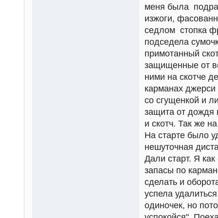
меня была подрам
изжоги, фасованн
седлом стопка ф
подседела сумочк
примотанный скот
защищенные от во
ними на скотче д
карманах джерси
со сгущенкой и л
защита от дождя 
и скотч. Так же 
На старте было у
нешуточная диста
Дали старт. Я ка
запасы по карман
сделать и оборот
успела удалиться
одиночек, но пото
успокойся". Поеха