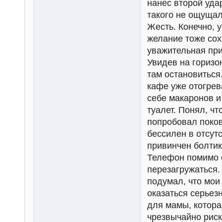
нанес второй уда
такого не ощущал,
Жесть. Конечно, у
желание тоже сох
уважительная при
Увидев на горизо
там остановиться.
кафе уже отогрев
себе макаронов и
туалет. Понял, ч
попробовал поков
бессилен в отсут
привинчен болтик
Телефон помимо о
перезагружаться. 
подумал, что мои
оказаться серьез
для мамы, которая
чрезвычайно рис