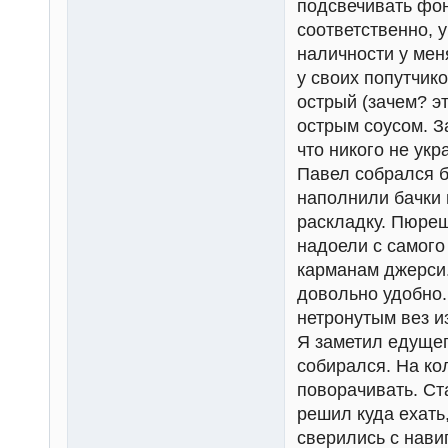
подсвечивать фон
соответственно, у
наличности у мен
у своих попутчик
острый (зачем? эт
острым соусом. З
что никого не укр
Павел собрался б
наполнили бачки 
раскладку. Пюреш
надоели с самого
карманам джерси.
довольно удобно.
нетронутым вез и
Я заметил едущег
собирался. На кол
поворачивать. Ст
решил куда ехать
сверились с нави