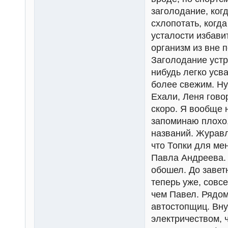
заголодание, ког
схлопотать, когда
усталости избави
организм из вне 
Заголодание устр
нибудь легко усв
более свежим. Ну
Ехали, Леня гово
скоро. Я вообще 
запоминаю плохо,
названий. Журавл
что Топки для ме
Павла Андреева. 
обошел. До завет
теперь уже, совсе
чем Павел. Рядом
автостопщиц. Вну
электричеством, 