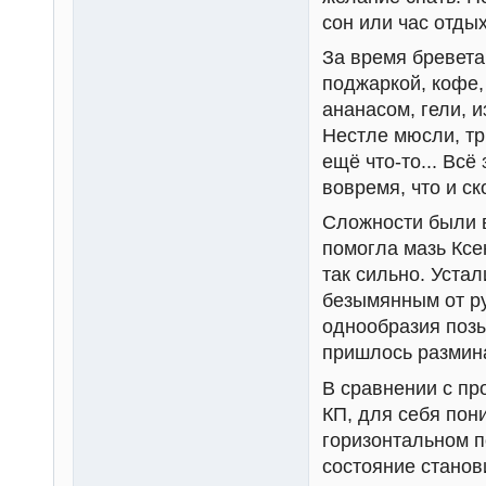
сон или час отдых
За время бревета 
поджаркой, кофе,
ананасом, гели, и
Нестле мюсли, тр
ещё что-то... Всё
вовремя, что и ск
Сложности были в
помогла мазь Ксе
так сильно. Уста
безымянным от ру
однообразия позы
пришлось размина
В сравнении с пр
КП, для себя пон
горизонтальном п
состояние станов