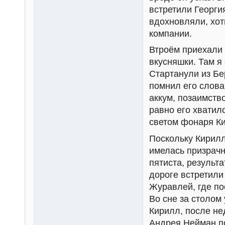
встретили Георги
вдохновляли, хот
компании.
Втроём приехали 
вкусняшки. Там я
Стартанули из Бе
помнил его слова
аккум, позаимство
равно его хватил
светом фонаря Ки
Поскольку Кирил
имелась призрачн
пятиста, результа
дороге встретили
Журавлей, где по
Во сне за столом
Кирилл, после не
Андрея Нейман по