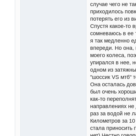
случае чего не та
приходилось повкр
потерять его из в
Спустя какое-то в
сомневаюсь в ее 
я так медленно ед
впереди. Но она,
моего колеса, по
упирался в нее, н
одном из затяжны
"шоссик VS мтб" 
Она осталась дов
был очень хороши
как-то переполня
направлениях не 
раз за водой не л
Километров за 10
стала приносить 
нет) Честно говор