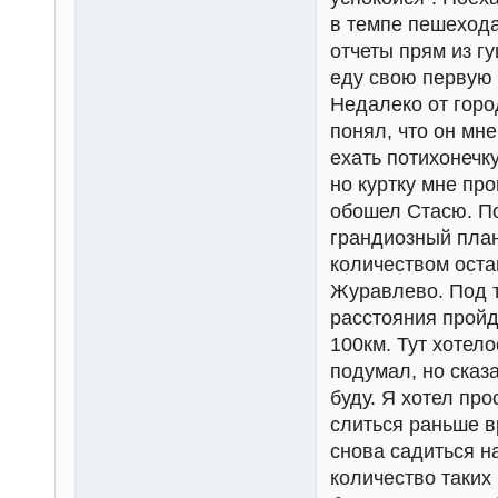
в темпе пешехода
отчеты прям из гу
еду свою первую 
Недалеко от горо
понял, что он мн
ехать потихонечк
но куртку мне пр
обошел Стасю. По
грандиозный план
количеством оста
Журавлево. Под т
расстояния пройд
100км. Тут хотело
подумал, но сказа
буду. Я хотел пр
слиться раньше в
снова садиться н
количество таких