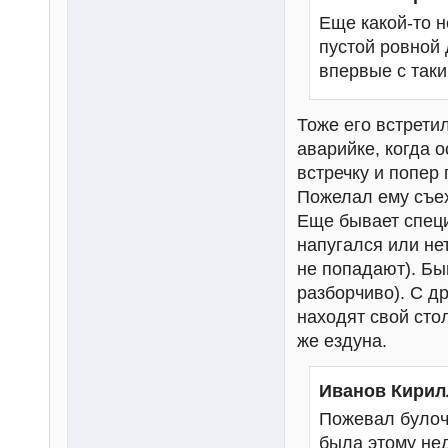
Еще какой-то 
пустой ровной 
впервые с так
Тоже его встретил
аварийке, когда 
встречку и попер
Пожелал ему съех
Еще бывает специ
напугался или нет
не попадают). Быв
разборчиво). С др
находят свой сто
же ездуна.
Иванов Кирил
Пожевал булоч
была этому нед