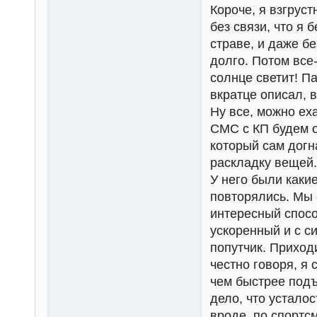
Короче, я взгруст
без связи, что я 
страве, и даже б
долго. Потом все-
солнце светит! П
вкратце описал, в
Ну все, можно ех
СМС с КП будем о
который сам догн
раскладку вещей.
У него были каки
повторялись. Мы 
интересный спосо
ускоренный и с си
попутчик. Приход
честно говоря, я
чем быстрее подъ
дело, что усталос
вроде, по спортсм