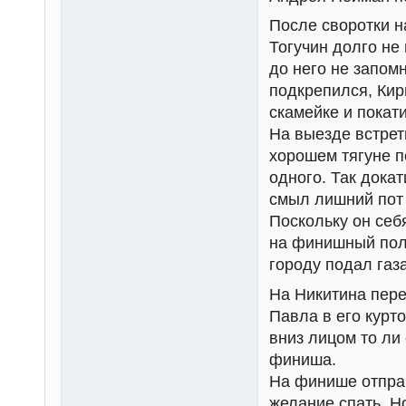
После своротки н
Тогучин долго не
до него не запом
подкрепился, Кир
скамейке и покат
На выезде встрет
хорошем тягуне п
одного. Так дока
смыл лишний пот 
Поскольку он себ
на финишный полт
городу подал газа
На Никитина пер
Павла в его курт
вниз лицом то ли
финиша.
На финише отправ
желание спать. Н