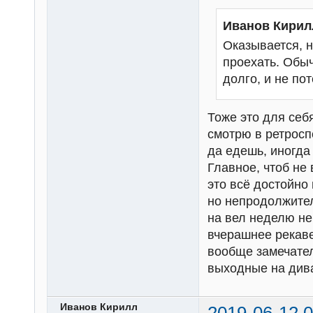
Иванов Кирил
Оказывается, н
проехать. Обыч
долго, и не по
Тоже это для себ
смотрю в ретросп
да едешь, иногда
Главное, чтоб не
это всё достойно
но непродолжител
на вел неделю не 
вчерашнее рекаве
вообще замечател
выходные на дива
Иванов Кирилл