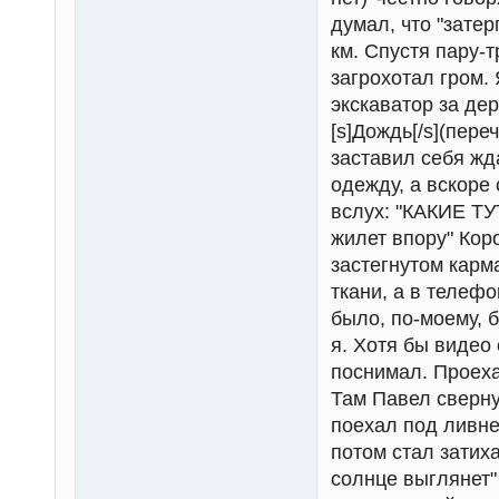
думал, что "зате
км. Спустя пару-
загрохотал гром. 
экскаватор за де
[s]Дождь[/s](пер
заставил себя жд
одежду, а вскоре 
вслух: "КАКИЕ Т
жилет впору" Кор
застегнутом карма
ткани, а в телефо
было, по-моему, б
я. Хотя бы видео
поснимал. Проеха
Там Павел свернул
поехал под ливне
потом стал затиха
солнце выглянет"