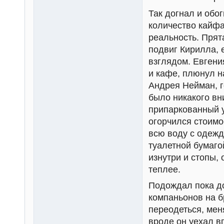
Так догнал и обо
количество кайфа
реальность. Прят
подвиг Кирилла, 
взглядом. Евгени
и кафе, плюнул н
Андрея Нейман, г
было никакого вн
припаркованный у
огорчился стоимо
всю воду с одежд
туалетной бумагой
изнутри и стопы,
теплее.
Подождал пока до
компаньонов на б
переодеться, мен
вроде он уехал в