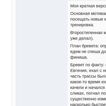
Моя краткая верс
Основная мотивац
посещать новые м
тренировка.
Второстепенная м
уже делал).
План бревета: оп
едем не спеша до
финиша.
Бревет по факту:
Евгения, ехал с н
часть трассы был
какое-то время е
качели и начался
сликах, погнал п
существенно изме
насколько быстре