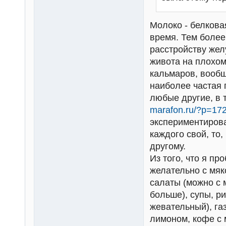
Молоко - белковая
время. Тем более
расстройству жел
живота на плохом
кальмаров, вооб
наиболее частая 
любые другие, в 
marafon.ru/?p=172
экспериментирова
каждого свой, то
другому.
Из того, что я пр
желательно с мяк
салаты (можно с 
больше), супы, р
жевательный), га
лимоном, кофе с 