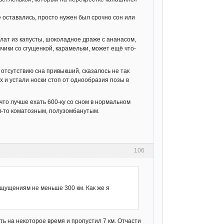
 оставались, просто нужен был срочно сон или
салат из капусты, шоколадное драже с ананасом,
инчики со сгущенкой, карамельки, может ещё что-
 отсутствию сна привыкший, сказалось не так
х и устали носки стоп от однообразия позы в
 что лучше ехать 600-ку со сном в нормальном
м-то коматозным, полузомбанутым.
106
 ощущениям не меньше 300 км. Как же я
ть на некоторое время и пропустил 7 км. Отчасти