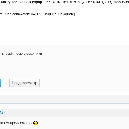
ть графические смайлики
8:34
 твоём предложении