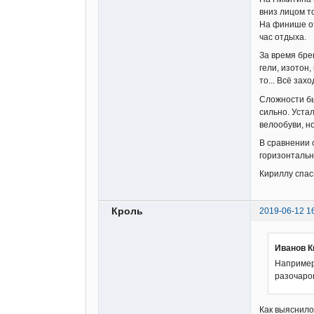
вниз лицом т
На финише от
час отдыха.
За время брев
гели, изотон,
то... Всё зах
Сложности бы
сильно. Уста
велообуви, н
В сравнении 
горизонтальн
Кириллу спас
Кроль
2019-06-12 1
Иванов К
Например 
разочаров
Как выяснило