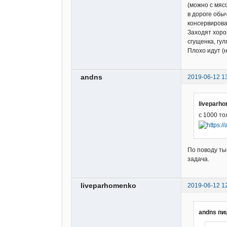
(можно с мяс
в дороге обы
консервирова
Заходят хоро
сгущенка, гул
Плохо идут (н
andns
2019-06-12 1
liveparh
с 1000 то
По поводу ты
задача.
liveparhomenko
2019-06-12 1
andns пи