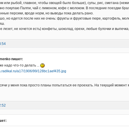
ом или рыбой, главное, чтобы овощей было больше), супы, рис, сметана (неж
чно покупаю Палпи, чай с лимоном, кофе с молоком. В последние поездки брал
нные персики, вроде норм, но выводы пока делать рано.
шо, но едется после них не очень: фрукты и фруктовые пюре, картофель, мол
яш.
е лезет, не хочется есть) конфеты, шоколад, орехи, любые булочки и выпечка
3:54
omenko пишет:
же надо что-то делать ...
сячи у меня пока просто планы попытаться ее проехать. На текущий момент 
2:52
шет: