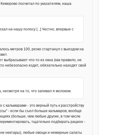
на Кемерово посчитал по указателям, наша
л на нашу полосу [...] Честно, впервые с
валось метров 100, резко стартанул с выездом на
ювет.
т выбрасывают что-то из окна (как правило, не
 кто небезопасно ездит, обязательно находят свой
 несмотря на то, что запивал я молоком.
о с кальмарами - это верный путь к расстройству
ссы" - если бы съел больше кальмаров, вообще
циях (больше, чем любые другие, в том числе
спериментировать, тщательно подбирать рацион -
 и не нектары), любые овощи и нежирные салаты