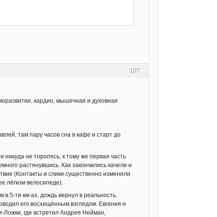
107
моразвитие, кардио, мышечная и духовная
лей, там пару часов сна в кафе и старт до
и никуда не торопясь, к тому же первая часть
емного растянувшись. Как закончились качели и
ствие (Контакты и слики существенно изменили
ее лёгком велосипеде).
 в 5-ти км-ах, дождь вернул в реальность.
роводил его восхищённым взглядом. Евгения и
и-Ложки, где встретил Андрея Нейман,