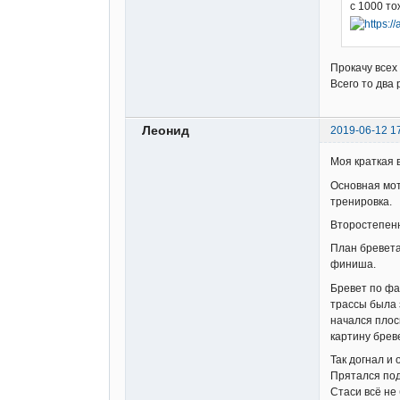
с 1000 то
Прокачу всех 
Всего то два 
Леонид
2019-06-12 1
Моя краткая 
Основная мот
тренировка.
Второстепенн
План бревета
финиша.
Бревет по фак
трассы была 
начался плос
картину брев
Так догнал и
Прятался под
Стаси всё не