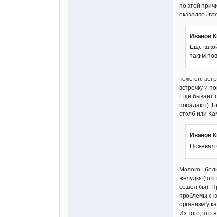
по этой прич
оказалась вто
Иванов К
Еще какой
таким по
Тоже его встр
встречку и п
Еще бывает с
попадают). Б
столб или Кам
Иванов К
Пожевал 
Молоко - белк
желудка (что
сошел бы). П
проблемы с к
организм у ка
Из того, что