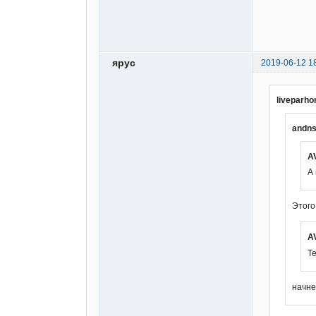
ярус
2019-06-12 1
liveparh
andns
A
А
Этого
A
Те
начне