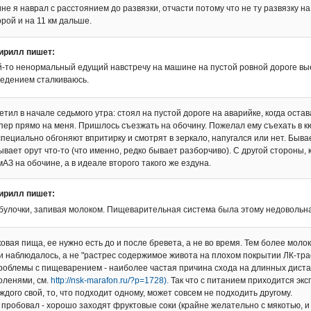
ине я наврал с расстоянием до развязки, отчасти потому что не ту развязку 
рой и на 11 км дальше.
ирилл пишет:
-то ненормальный едущий навстречу на машине на пустой ровной дороге выеха
ведением сталкиваюсь.
етил в начале седьмого утра: стоял на пустой дороге на аварийке, когда оста
опер прямо на меня. Пришлось съезжать на обочину. Пожелал ему съехать в к
пециально обгоняют впритирку и смотрят в зеркало, напугался или нет. Бывае
ывает орут что-то (что именно, редко бывает разборчиво). С другой стороны,
АЗ на обочине, а в идеале второго такого же ездуна.
ирилл пишет:
булочки, запивая молоком. Пищеварительная система была этому недовольна,
овая пища, ее нужно есть до и после бревета, а не во время. Тем более молок
 и наблюдалось, а не "растрес содержимое живота на плохом покрытии ЛК-тра
роблемы с пищеварением - наиболее частая причина схода на длинных дистан
оленями, см.
http://nsk-marafon.ru/?p=1728).
Так что с питанием приходится эк
ждого свой, то, что подходит одному, может совсем не подходить другому.
 я пробовал - хорошо заходят фруктовые соки (крайне желательно с мякотью,