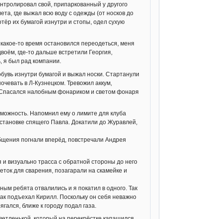
онтролировал свой, припаркованный у другого
ета, где выжал всю воду с одежды (от носков до
отёр их бумагой изнутри и стопы, одел сухую
 какое-то время остановился переодеться, меня
двоём, где-то дальше встретили Георгия,
, я был рад компании.
 обувь изнутри бумагой и выжал носки. Стартанули
очевать в Л-Кузнецком. Тревожил аккум,
са. Спасался налобным фонариком и светом фонаря
зможность. Напомнил ему о лимите для клуба
 остановке спящего Павла. Докатили до Журавлей,
общения погнали вперёд, повстречали Андрея
я и визуально трасса с обратной стороны до него
леток для сварения, позагарали на скамейке и
ым ребята отвалились и я покатил в одного. Так
как подъехал Кирилл. Поскольку он себя неважно
гался, ближе к городу подал газа.
ветленькой, который на перекрёстке капашился