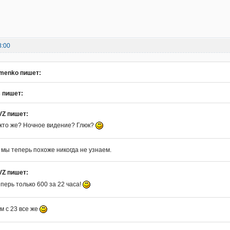
8:00
omenko пишет:
 пишет:
VZ пишет:
 кто же? Ночное видение? Глюк?
 мы теперь похоже никогда не узнаем.
VZ пишет:
перь только 600 за 22 часа!
м с 23 все же