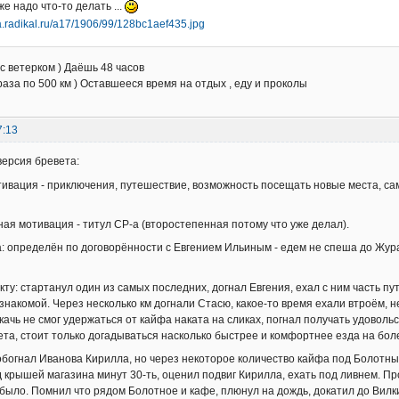
же надо что-то делать ...
с ветерком ) Даёшь 48 часов
раза по 500 км ) Оставшееся время на отдых , еду и проколы
7:13
версия бревета:
ивация - приключения, путешествие, возможность посещать новые места, са
ая мотивация - титул СР-а (второстепенная потому что уже делал).
: определён по договорённости с Евгением Ильиным - едем не спеша до Журав
ту: стартанул один из самых последних, догнал Евгения, ехал с ним часть пут
знакомой. Через несколько км догнали Стасю, какое-то время ехали втроём, н
качь не смог удержаться от кайфа наката на сликах, погнал получать удоволь
ета, стоит только догадываться насколько быстрее и комфортнее езда на бол
 обогнал Иванова Кирилла, но через некоторое количество кайфа под Болотным
 крышей магазина минут 30-ть, оценил подвиг Кирилла, ехать под ливнем. П
 было. Помнил что рядом Болотное и кафе, плюнул на дождь, докатил до Вилк