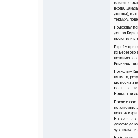
готовящегося
входа. Заказа
джерси), выт
термуху, пош
Подождал пок
догнал Кирилл
прокатили вт
Втроём приех
из Берёзово 
позаимствова
Кирилла. Так 
Поскольку Ки
пятиста, рез
где поели и 
Во сне за ст
Нейман по до
После сворот
не запомнила
покатили фин
На выезде вс
докатил до к
чувствовал и
На Никитина 