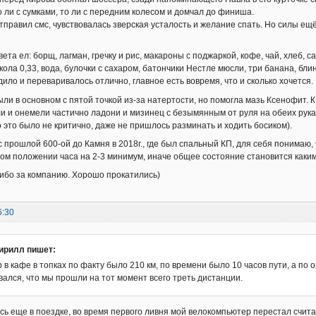
о ли с сумками, то ли с передним колесом и домчал до финиша.
правил смс, чувствовалась зверская усталость и желание спать. Но силы ещё
ета ел: борщ, лагман, гречку и рис, макароны с поджаркой, кофе, чай, хлеб, 
 кола 0,33, вода, булочки с сахаром, батончики Нестле мюсли, три банана, бл
одило и переваривалось отлично, главное есть вовремя, что и сколько хочется.
ли в основном с пятой точкой из-за натертости, но помогла мазь Ксенофит. К
ли и онемели частично ладони и мизинец с безымянным от руля на обеих рука
о это было не критично, даже не пришлось разминать и ходить босиком).
с прошлой 600-ой до Камня в 2018г., где был спальный КП, для себя понимаю,
ом положении часа на 2-3 минимум, иначе общее состояние становится каки
ибо за компанию. Хорошо прокатились)
6:30
ирилл пишет:
в кафе в топках по факту было 210 км, по времени было 10 часов пути, а по
ался, что мы прошли на тот момент всего треть дистанции.
сь еще в поездке, во время первого ливня мой велокомпьютер перестал счита