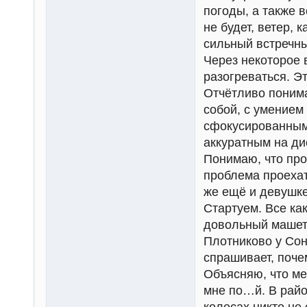
погоды, а также 
не будет, ветер, 
сильный встречны
Через некоторое 
разогреваться. Эт
Отчётливо понима
собой, с умением
сфокусированными
аккуратным на ди
Понимаю, что про
проблема проехат
же ещё и девушке
Стартуем. Все ка
довольный машет 
Плотниково у Сон
спрашивает, поче
Объясняю, что ме
мне по…й. В райо