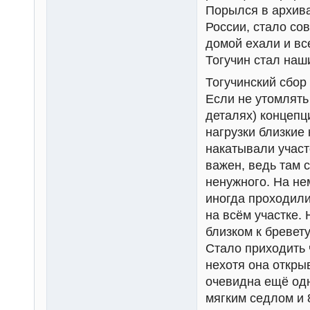
Порылся в архива
России, стало со
домой ехали и вс
Тогучин стал наш
Тогучинский сбор
Если не утомлять
деталях) концепц
нагрузки близкие
накатывали участ
важен, ведь там 
ненужного. На не
иногда проходили
на всём участке.
близком к бревету
Стало приходить ч
нехотя она откры
очевидна ещё одн
мягким седлом и 