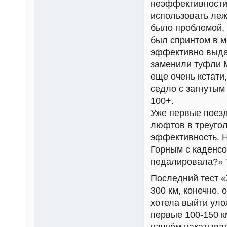
неэффективности,
использовать леж
было проблемой, 
был спринтом в 
эффективно выда
заменили туфли 
еще очень кстати
седло с загнутым
100+.
Уже первые поезд
люфтов в треугол
эффективность. Н
Горным с каденсо
педалировала?» Т
Последний тест 
300 км, конечно, 
хотела выйти уло
первые 100-150 к
начнём накатыват