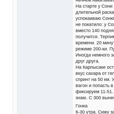
На старте у Сони
длительной раска
успокаиваю Соню,
не покатило: у Со
вместо 140 поднят
получится. Терпи
времени. 20 мину
режиме 200-ки. П
Иногда немного з
друг друга.
На Карпысаке ост
вкус сахара от г
спринт на 50 км. 
вагон и попасть 
фиксируем 11-51.
знаю. С 300 выне
Гонка
6-30 утра. Сижу 