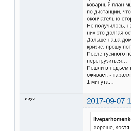
коварный план мы
по дистанции, чт
окончательно ото
Не получилось, н
них это долгая ос
Дальше наша дома
кризис, прошу пот
После гусиного п
перегрузиться…
Пошли в подъем в
оживает, - паралл
1 минута…
ярус
2017-09-07 1
liveparhomenk
Хорошо, Костя 