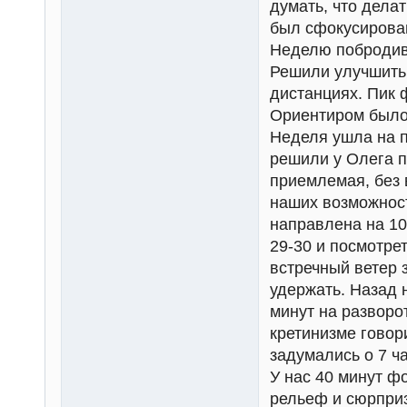
думать, что делат
был сфокусирова
Неделю побродив 
Решили улучшить 
дистанциях. Пик 
Ориентиром было
Неделя ушла на п
решили у Олега п
приемлемая, без 
наших возможност
направлена на 10
29-30 и посмотре
встречный ветер 
удержать. Назад 
минут на разворо
кретинизме говор
задумались о 7 ча
У нас 40 минут ф
рельеф и сюрпри