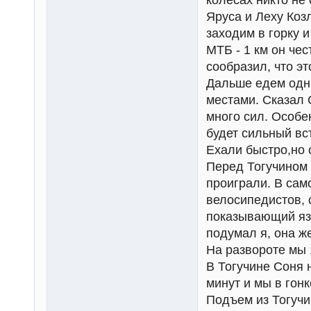
колесах никто не
Яруса и Леху Коз
заходим в горку 
МТБ - 1 км он чес
сообразил, что эт
Дальше едем одни
местами. Сказал 
много сил. Особе
будет сильный вс
Ехали быстро,но 
Перед Тогучином 
проиграли. В сам
велосипедистов, 
показывающий язы
подумал я, она ж
На развороте мы 
В Тогучине Соня н
минут и мы в гон
Подъем из Тогучи