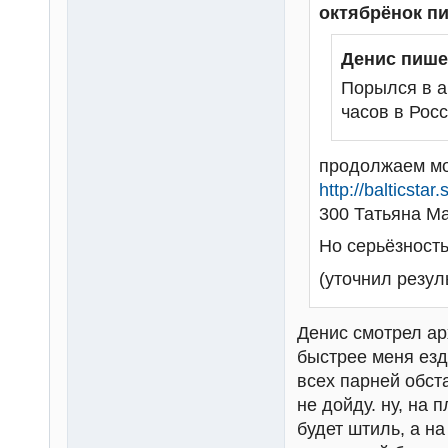
октябрёнок п
Денис пише
Порылся в а
часов в Росс
продолжаем мо
http://balticsta
300 Татьяна Ма
Но серьёзность
(уточнил резул
Денис смотрел арх
быстрее меня езд
всех парней обста
не дойду. ну, на 
будет штиль, а на