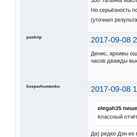
300 Татьяна Масло
Но серьёзность п
(уточнил результа
paskrip
2017-09-08 2
Денис, архивы ош
часов дважды вые
liveparhomenko
2017-09-08 1
olegah35 пише
Классный отчёт
Да) редко Дэн их 