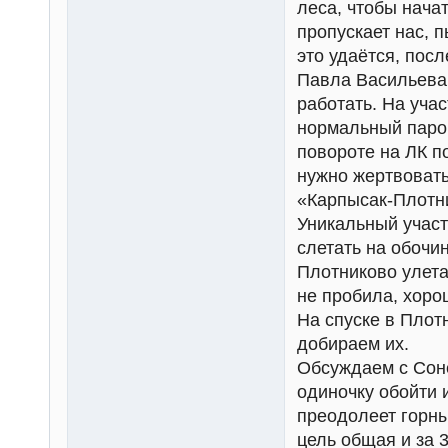
леса, чтобы нача
пропускает нас, 
это удаётся, пос
Павла Васильева,
работать. На учас
нормальный паров
повороте на ЛК п
нужно жертвовать
«Карпысак-Плотн
Уникальный участо
слетать на обочин
Плотниково улетае
не пробила, хорош
На спуске в Пло
добираем их.
Обсуждаем с Соне
одиночку обойти и
преодолеет горны
цель общая и за 3