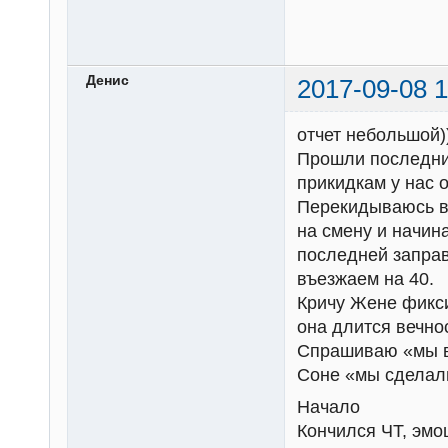
Денис
2017-09-08 1
отчет небольшой)
Прошли последний
прикидкам у нас 
Перекидываюсь вз
на смену и начина
последней заправ
въезжаем на 40.
Кричу Жене фикси
она длится вечно
Спрашиваю «мы вы
Соне «мы сделали
Начало
Кончился ЧТ, эм