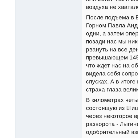
воздуха не хватало
После подъема в Б
Горном Павла Анд
одни, а затем опе
позади нас мы ник
рвануть на все ден
превышающем 145.
что ждет нас на о
видела себя сопр
спусках. А в итог
страха глаза велик
В километрах четы
состоящую из Шиш
через некоторое в
разворота - Лыгин
одобрительный вз