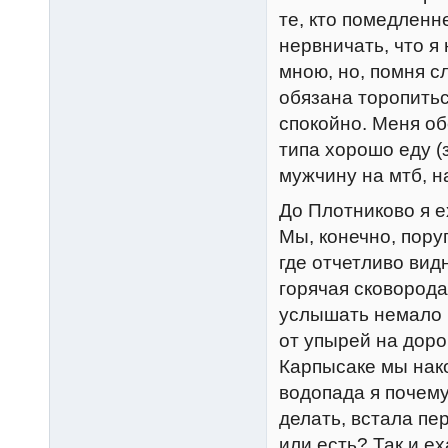
те, кто помедленн
нервничать, что я
мною, но, помня сл
обязана торопитьс
спокойно. Меня об
типа хорошо еду (
мужчину на мтб, н
До Плотниково я е
Мы, конечно, пору
где отчетливо вид
горячая сковорода
услышать немало б
от упырей на дорог
Карпысаке мы нак
водопада я почему
делать, встала пе
или есть? Так и е