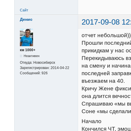
Сайт
Денис
2017-09-08 12
отчет небольшой))
Прошли последний 
прикидкам у нас о
км 1000+
Неактивен
Перекидываюсь взг
Откуда:
Новосибирск
на смену и начина
Зарегистрирован:
2014-04-22
последней заправк
Сообщений:
926
въезжаем на 40.
Кричу Жене фиксир
она длится вечнос
Спрашиваю «мы выш
Соне «мы сделали 
Начало
Кончился ЧТ, эмо