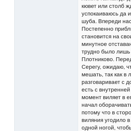
кювет или столб ж
успокаиваюсь да и
шуба. Впереди нас
Постепенно прибл
становится на свои
минутное отставан
трудно было лишь 
Плотниково. Пере
Серегу, ожидаю, чт
мешать, так как в
разговаривает с д
есть с внутренней
момент виляет в ег
начал оборачивать
потому что в стор
виляния угодило в
одной ногой, чтоб