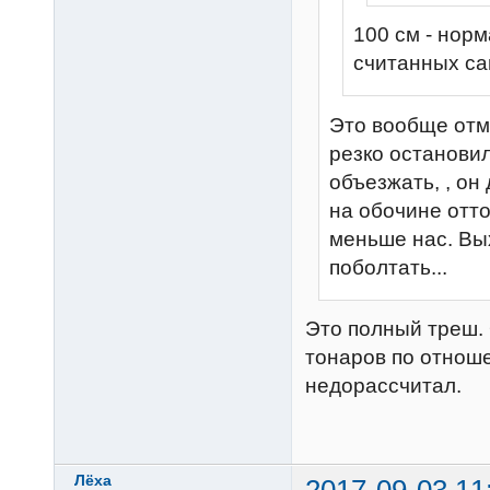
100 см - нор
считанных са
Это вообще отмо
резко остановил
объезжать, , он
на обочине отт
меньше нас. Вых
поболтать...
Это полный треш. 
тонаров по отноше
недорассчитал.
Лёха