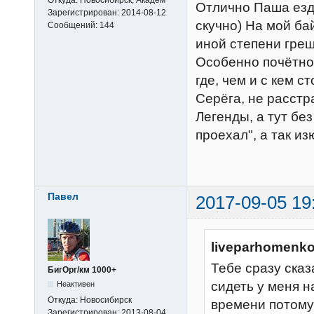
Отлично Паша езд
Зарегистрирован:
2014-08-12
скучно) На мой ба
Сообщений:
144
иной степени гре
Особенно почётно
где, чем и с кем ст
Серёга, не расстр
Легенды, а тут бе
проехал", а так из
Павел
2017-09-05 19
liveparhomenko
Тебе сразу сказ
БигОрг/км 1000+
сидеть у меня н
Неактивен
Откуда:
Новосибирск
времени потому 
Зарегистрирован:
2013-08-04