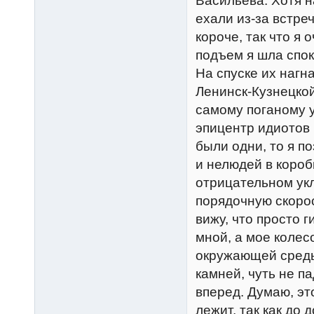
Васильева. Хотя 
ехали из-за встре
короче, так что я 
подъем я шла спок
На спуске их нагн
Ленинск-Кузнецкой
самому поганому у
эпицентр идиотов 
были одни, то я п
и нелюдей в коро
отрицательном укл
порядочную скорос
вижу, что просто 
мной, а мое колес
окружающей среды
камней, чуть не па
вперед. Думаю, э
лежит, так как до