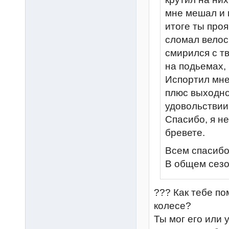
мне мешал и 
итоге ты про
сломал велос
смирился с т
на подьемах, 
Испортил мне
плюс выходно
удовольствии
Спасибо, я н
бревете.
Всем спасибо
В общем сезо
??? Как тебе по
колесе?
Ты мог его или 