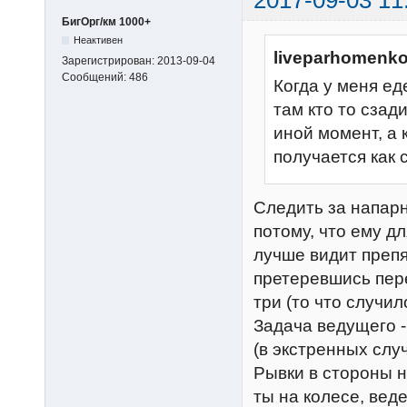
2017-09-03 11
БигОрг/км 1000+
Неактивен
liveparhomenko
Зарегистрирован:
2013-09-04
Сообщений:
486
Когда у меня ед
там кто то сзад
иной момент, а 
получается как 
Следить за напарни
потому, что ему дл
лучше видит препя
претеревшись пере
три (то что случил
Задача ведущего -
(в экстренных слу
Рывки в стороны н
ты на колесе, вед