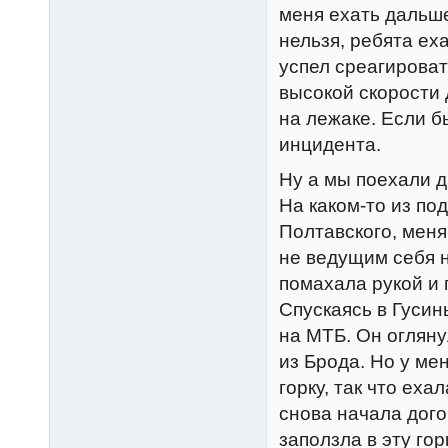
меня ехать дальше
нельзя, ребята еха
успел среагироват
высокой скорости 
на лежаке. Если б
инцидента.
Ну а мы поехали д
На каком-то из по
Полтавского, мен
не ведущим себя н
помахала рукой и 
Спускаясь в Гусин
на МТБ. Он огляну
из Брода. Но у мен
горку, так что ех
снова начала дого
заползла в эту го