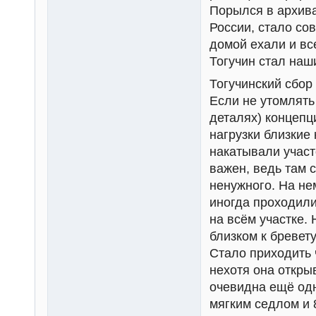
Порылся в архива
России, стало со
домой ехали и вс
Тогучин стал наш
Тогучинский сбор
Если не утомлять
деталях) концепц
нагрузки близкие
накатывали участ
важен, ведь там 
ненужного. На не
иногда проходили
на всём участке.
близком к бревету
Стало приходить ч
нехотя она откры
очевидна ещё одн
мягким седлом и 