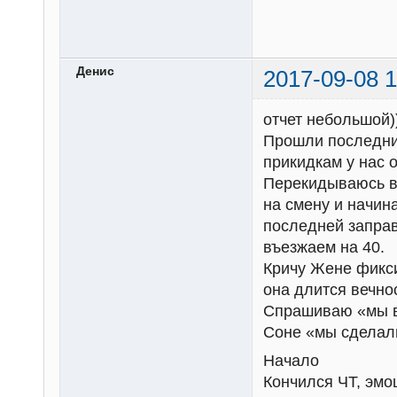
Денис
2017-09-08 1
отчет небольшой)
Прошли последний
прикидкам у нас 
Перекидываюсь вз
на смену и начина
последней заправ
въезжаем на 40.
Кричу Жене фикси
она длится вечно
Спрашиваю «мы вы
Соне «мы сделали
Начало
Кончился ЧТ, эм