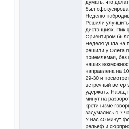
думать, что делат
был сфокусирова
Неделю побродив 
Решили улучшить 
дистанциях. Пик 
Ориентиром было
Неделя ушла на п
решили у Олега п
приемлемая, без 
наших возможност
направлена на 10
29-30 и посмотре
встречный ветер 
удержать. Назад 
минут на разворо
кретинизме говор
задумались о 7 ча
У нас 40 минут ф
рельеф и сюрпри