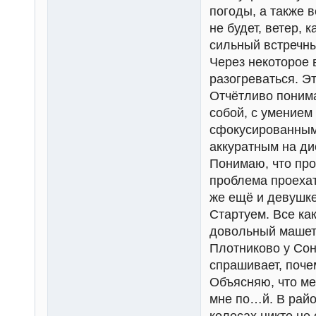
погоды, а также 
не будет, ветер, 
сильный встречны
Через некоторое 
разогреваться. Эт
Отчётливо понима
собой, с умением
сфокусированными
аккуратным на ди
Понимаю, что про
проблема проехат
же ещё и девушке
Стартуем. Все ка
довольный машет 
Плотниково у Сон
спрашивает, поче
Объясняю, что ме
мне по…й. В райо