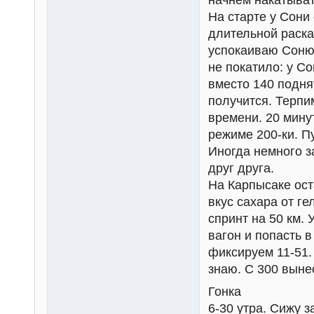
На старте у Сони
длительной раска
успокаиваю Соню,
не покатило: у Со
вместо 140 поднят
получится. Терпи
времени. 20 мину
режиме 200-ки. П
Иногда немного з
друг друга.
На Карпысаке ост
вкус сахара от г
спринт на 50 км. 
вагон и попасть 
фиксируем 11-51.
знаю. С 300 выне
Гонка
6-30 утра. Сижу 