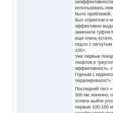
неэффективности,
использовать леж
было проблемой, 
был спринтом в 
эффективно выда
заменили туфли 
еще очень кстати
седло с загнутым
100+.
Уже первые поезд
люфтов в треугол
эффективность. Н
Горным с каденсо
педалировала?» Т
Последний тест 
300 км, конечно, 
хотела выйти уло
первые 100-150 к
начнём накатыват