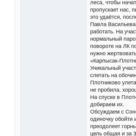
леса, чтобы нача
пропускает нас, 
это удаётся, пос
Павла Васильева,
работать. На учас
нормальный паров
повороте на ЛК п
нужно жертвовать
«Карпысак-Плотн
Уникальный участо
слетать на обочин
Плотниково улетае
не пробила, хорош
На спуске в Пло
добираем их.
Обсуждаем с Соне
одиночку обойти и
преодолеет горны
цель общая и за 3