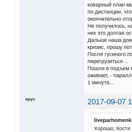
коварный план мы
по дистанции, чт
окончательно ото
Не получилось, н
них это долгая ос
Дальше наша дома
кризис, прошу пот
После гусиного п
перегрузиться…
Пошли в подъем в
оживает, - паралл
1 минута…
ярус
2017-09-07 1
liveparhomenk
Хорошо, Костя 