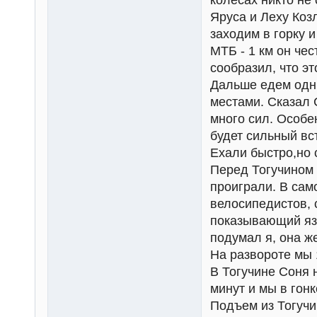
колесах никто не
Яруса и Леху Коз
заходим в горку 
МТБ - 1 км он чес
сообразил, что эт
Дальше едем одни
местами. Сказал 
много сил. Особе
будет сильный вс
Ехали быстро,но 
Перед Тогучином 
проиграли. В сам
велосипедистов, 
показывающий язы
подумал я, она ж
На развороте мы 
В Тогучине Соня н
минут и мы в гон
Подъем из Тогучи