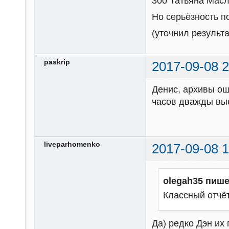
300 Татьяна Масло
Но серьёзность п
(уточнил результа
paskrip
2017-09-08 2
Денис, архивы ош
часов дважды вые
liveparhomenko
2017-09-08 1
olegah35 пише
Классный отчёт
Да) редко Дэн их 