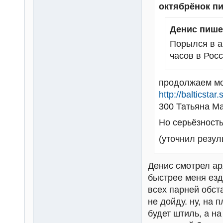
октябрёнок п
Денис пише
Порылся в а
часов в Росс
продолжаем мо
http://balticsta
300 Татьяна Ма
Но серьёзность
(уточнил резул
Денис смотрел арх
быстрее меня езд
всех парней обста
не дойду. ну, на 
будет штиль, а на