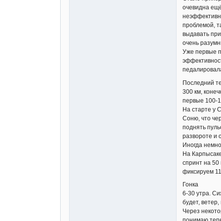
очевидна ещё
неэффективно
проблемой, т
выдавать при
очень разумн
Уже первые п
эффективност
педалировала
Последний т
300 км, конеч
первые 100-1
На старте у 
Соню, что че
поднять пуль
развороте и 
Иногда немно
На Карпысаке
спринт на 50
фиксируем 11
Гонка
6-30 утра. С
будет, ветер
Через некото
понимаю тепе