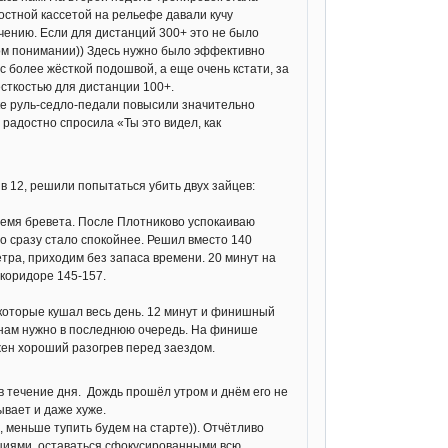
остной кассетой на рельефе давали кучу
чению. Если для дистанций 300+ это не было
ом понимании)) Здесь нужно было эффективно
более жёсткой подошвой, а еще очень кстати, за
сткостью для дистанции 100+.
ке руль-седло-педали повысили значительно
радостно спросила «Ты это видел, как
я в 12, решили попытаться убить двух зайцев:
время бревета. После Плотниково успокаиваю
то сразу стало спокойнее. Решил вместо 140
етра, приходим без запаса времени. 20 минут на
 коридоре 145-157.
 которые кушал весь день. 12 минут и финишный
ТП нам нужно в последнюю очередь. На финише
ужен хороший разогрев перед заездом.
 в течение дня. Дождь прошёл утром и днём его не
ывает и даже хуже.
 меньше тупить будем на старте)). Отчётливо
оциями, оставаться сфокусированными всю