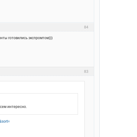
84
инты готовились экспромтом)))
83
всем интересно.
 &sort=