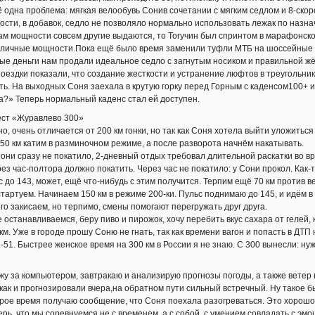
 одна проблема: мягкая велообувь Сонив сочетании с мягким седлом и 8-скор
сти, в добавок, седло не позволяло нормально использовать лежак по назна
ам мощности совсем другие выдаются, то Тогучин был спринтом в марафонск
личные мощности.Пока ещё было время заменили туфли МТБ на шоссейные с 
ые деньги нам продали идеальное седло с загнутым носиком и правильной жё
оездки показали, что создание жесткости и устранение люфтов в треугольни
ь. На выходных Соня заехала в крутую горку перед Горным с каденсом100+ и 
?» Теперь нормальный каденс стал ей доступен.
ест «Журавлево 300»
но, очень отличается от 200 км гонки, но так как Соня хотела выйти уложитьс
50 км катим в разминочном режиме, а после разворота начнём накатывать.
Сони сразу не покатило, 2-дневный отдых требовал длительной раскатки во 
рез час-полтора должно покатить. Через час не покатило: у Сони прокол. Как-
с до 143, может, ещё что-нибудь с этим получится. Терпим ещё 70 км против в
стартуем. Начинаем 150 км в режиме 200-ки. Пульс поднимаю до 145, и идём в
го закисаем, но терпимо, смены помогают перегружать друг друга.
 останавливаемся, беру пиво и пирожок, хочу перебить вкус сахара от гелей,
 км. Уже в городе прошу Соню не гнать, так как времени вагон и попасть в Д
-51. Быстрее женское время на 300 км в России я не знаю. С 300 вынесли: н
ижу за компьютером, завтракаю и анализирую прогнозы погоды, а также ветер
, как и прогнозировали вчера,на обратном пути сильный встречный. Ну такое б
рое время получаю сообщение, что Соня поехала разогреваться. Это хорошо,
рь, что мы соревнуемся не с временем, а с собой, с умением совладать с эм