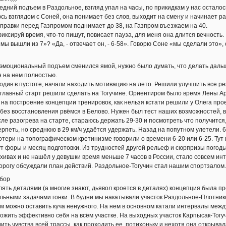
дний подъем в Раздольное, взгляд упал на часы, по прикидкам у нас осталос
ь взглядом с Соней, она понимает без слов, выходит на смену и начинает ра
правки перед Газпромом поднимает до 38, на Газпром въезжаем на 40.
иксируй время, что-то пишут, повисает пауза, для меня она длится вечность.
ы вышли из 7»? «Да, - отвечает он, - 6-58». Говорю Соне «мы сделали это», 
 эмоциональный подъем сменился ямой, нужно было думать, что делать дальше
 на нем полностью.
див в пустоте, начали находить мотивацию на лето. Решили улучшить все ре
главный старт решили сделать на Тогучине. Ориентиром было время Лены Ар
на построение концепции тренировок, как нельзя кстати решили у Олега проех
без восстановления рвёмся в Белово. Нужен был тест наших возможностей, в
сле разогрева на старте, стараюсь держать 29-30 и посмотреть что получитс
ерпеть, но среднюю в 29 км/ч удаётся удержать. Назад на попутном улетели.
отери на топографическом кретинизме говорили о времени 6-20 или 6-25. Тут 
ут форы и месяц подготовки. Из трудностей другой рельеф и сюрпризы погоды
хивах и не нашёл у девушки время меньше 7 часов в России, стало совсем и
дорогу обсуждали план действий. Раздольное-Тогучин стал нашим спортзалом.
сбор
лять деталями (а многие знают, дьявол кроется в деталях) концепция была про
альными задачами гонки. В будни мы накатывали участок Раздольное-Плотнико
м можно оставить куча ненужного. На нем в основном катали интервалы между
ожить эффективно себя на всём участке. На выходных участок Карпысак-Тогучи
ить чувства всей трассы, как проходить ее, потихоньку и нехотя она открыва