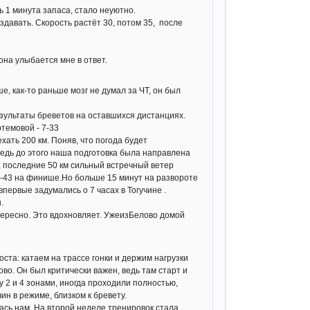
ь 1 минута запаса, стало неуютно.
здавать. Скорость растёт 30, потом 35, после
она улыбается мне в ответ.
, как-то раньше мозг не думал за ЧТ, он был
зультаты бреветов на оставшихся дистанциях.
темовой - 7-33
ать 200 км. Поняв, что погода будет
едь до этого наша подготовка была направлена
я, последние 50 км сильный встречный ветер
 6-43 на финише.Но больше 15 минут на развороте
впервые задумались о 7 часах в Тогучине .
.
нтересно. Это вдохновляет. УжеизБелово домой
ста: катаем на трассе гонки и держим нагрузки
во. Он был критически важен, ведь там старт и
 2 и 4 зонами, иногда проходили полностью,
н в режиме, близком к бревету.
лась нам. На второй неделе тренировок стала