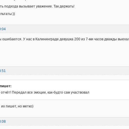
ть подхода вызывает уважение. Так держать!
льтаты:))
0:04
ы ошибаются. У нас в Калининграде девушка 200 из 7-ми часов дважды выехала
3:51
 пишет:
отчёт! Передал все эмоции, как-будто сам участвовал
 их пишет, но метко)
3:08