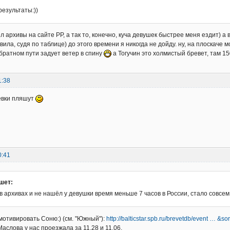
результаты:))
л архивы на сайте РР, а так то, конечно, куча девушек быстрее меня ездит) а
ила, судя по таблице) до этого времени я никогда не дойду. ну, на плоскаче 
обратном пути задует ветер в спину
а Тогучин это холмистый бревет, там 15
1:38
евки пляшут
0:41
шет:
 архивах и не нашёл у девушки время меньше 7 часов в России, стало совсем
отивировать Соню:) (см. "Южный"):
http://balticstar.spb.ru/brevetdb/event … &sor
аслова у нас проезжала за 11.28 и 11.06.