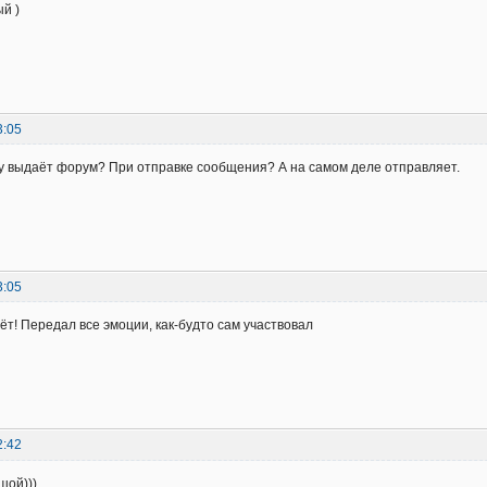
й )
3:05
у выдаёт форум? При отправке сообщения? А на самом деле отправляет.
3:05
ёт! Передал все эмоции, как-будто сам участвовал
2:42
шой)))