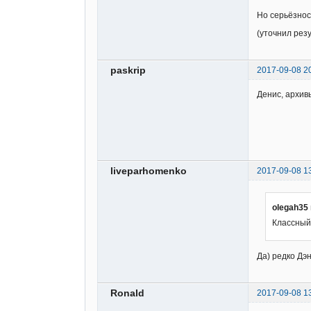
Но серьёзнос
(уточнил резу
paskrip
2017-09-08 2
Денис, архив
liveparhomenko
2017-09-08 1
olegah35
Классный 
Да) редко Дэн
Ronald
2017-09-08 1