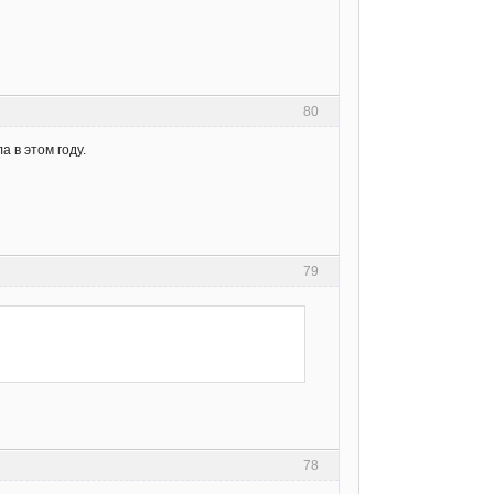
80
 в этом году.
79
78