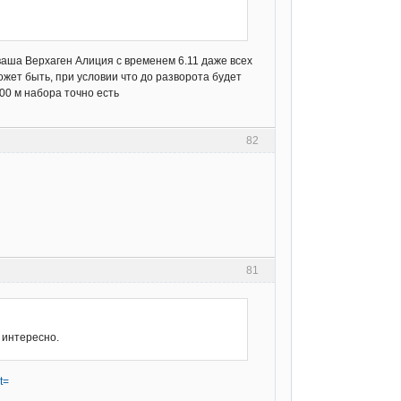
 ваша Верхаген Алиция с временем 6.11 даже всех
может быть, при условии что до разворота будет
00 м набора точно есть
82
81
 интересно.
t=