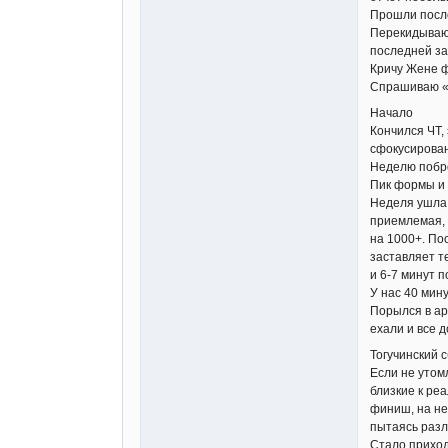
Прошли после
Перекидываюс
последней за
Кричу Жене ф
Спрашиваю «м
Начало
Кончился ЧТ,
сфокусирован
Неделю побро
Пик формы и 
Неделя ушла 
приемлемая, 
на 1000+. По
заставляет т
и 6-7 минут п
У нас 40 мин
Порылся в ар
ехали и все 
Тогучинский 
Если не утом
близкие к ре
финиш, на не
пытаясь разл
Стало приход