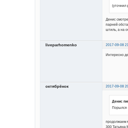
(уточнил 
Денис смотре
парней обстав
штиль, а на 
liveparhomenko
2017-09-08 2
Интересно д
октябрёнок
2017-09-08 2
Денис пи
Порылся в
продолжаем м
300 Татьяна М