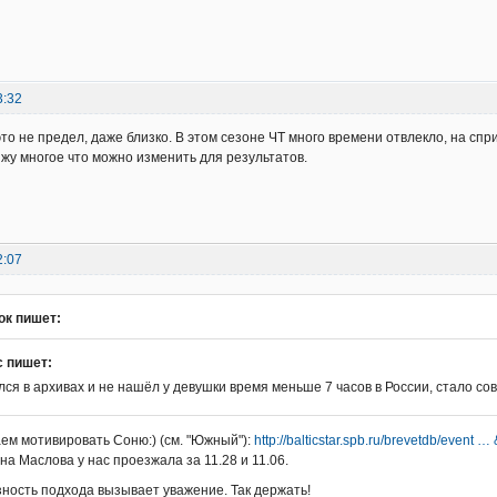
3:32
это не предел, даже близко. В этом сезоне ЧТ много времени отвлекло, на спр
ижу многое что можно изменить для результатов.
2:07
ок пишет:
 пишет:
ся в архивах и не нашёл у девушки время меньше 7 часов в России, стало со
ем мотивировать Соню:) (см. "Южный"):
http://balticstar.spb.ru/brevetdb/event …
на Маслова у нас проезжала за 11.28 и 11.06.
ность подхода вызывает уважение. Так держать!