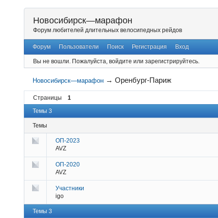
Новосибирск—марафон
Форум любителей длительных велосипедных рейдов
Форум
Пользователи
Поиск
Регистрация
Вход
Вы не вошли.
Пожалуйста, войдите или зарегистрируйтесь.
→
Оренбург-Париж
Новосибирск—марафон
Страницы
1
Темы 3
Темы
ОП-2023
AVZ
ОП-2020
AVZ
Участники
igo
Темы 3