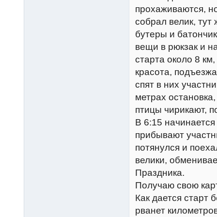
прохаживаются, но
собрал велик, тут
бутеры и батончик
вещи в рюкзак и н
старта около 8 км,
красота, подъезжа
спят в них участни
метрах остановка,
птицы чирикают, п
В 6:15 начинается
прибывают участни
потянулся и поехал
велики, обменива
Праздника.
Получаю свою карт
Как дается старт 
рванет километров 