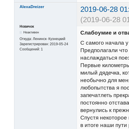
AlexaDreizer
2019-06-28 01
(2019-06-28 0
Новичок
Слабоумие и отва
Неактивен
Откуда:
Ленинск- Кузнецкий
С самого начала у
Зарегистрирован:
2019-05-24
Предполагали что 
Сообщений:
1
наслаждаться поез
Первые километры
милый дядечка, ко
необычно для меня
любопытства я по
запечатлеть прекр
постоянно отстава
вернулись к прежн
Спустя некоторое
в итоге наши пути