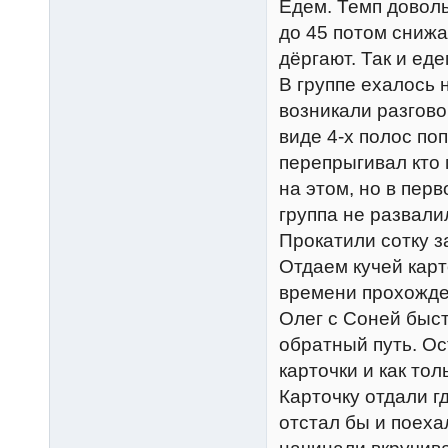
Едем. Темп довол
до 45 потом снижа
дёргают. Так и еде
В группе ехалось
возникали разговор
виде 4-х полос по
перепрыгивал кто 
на этом, но в пер
группа не развали
Прокатили сотку за
Отдаем кучей карт
времени прохожде
Олег с Соней быст
обратный путь. Ос
карточки и как тол
Карточку отдали г
отстал бы и поехал