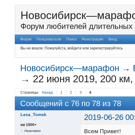
Новосибирск—мараф
Форум любителей длительных 
Форум
Пользователи
Поиск
Регистрация
Вход
Вы не вошли.
Пожалуйста, войдите или зарегистрируйтесь.
Новосибирск—марафон
→
→
22 июня 2019, 200 км
Страницы
Назад
1
2
3
4
Сообщений с 76 по 78 из 78
Lexa_Tomsk
2019-06-26 00
км 1000+
Всем Привет!
Неактивен