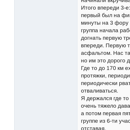
начинали вкручива
Итого впереди 3-е
первый был на фи
минуты на 3 фору 
группа начала раб
догнать первую тр
впереди. Первую т
асфальтом. Нас та
но им это дорого 
Где то до 170 км 
протяжки, периоди
периодически рват
отваливаться.
Я держался где то 
очень тяжело дава
а потом первая пя
группе из 6-ти уча
отставая.