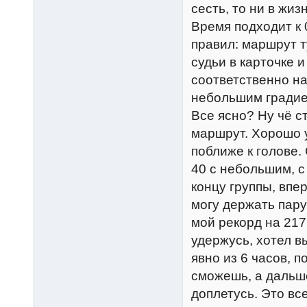
сесть, то ни в жиз
Время подходит к
правил: маршрут т
судьи в карточке и
соответственно на
небольшим градие
Все ясно? Ну чё с
маршрут. Хорошо у
поближе к голове. 
40 с небольшим, с
концу группы, впе
могу держать пару 
мой рекорд на 217 
удержусь, хотел в
явно из 6 часов, п
сможешь, а дальш
доплетусь. Это все