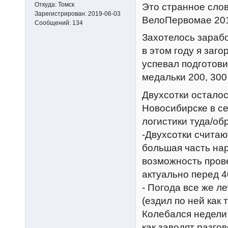
Откуда:
Томск
Это странное слов
Зарегистрирован:
2019-06-03
ВелоПервомае 20
Сообщений:
134
Захотелось зараб
в этом году я заго
успевал подготови
медальки 200, 300 
Двухсотки осталось
Новосибирске в се
логистики туда/об
-Двухсотки счита
большая часть нар
возможность прове
актуально перед 4
- Погода все же л
(ездил по ней как
Колебался недели 
как заводят разго