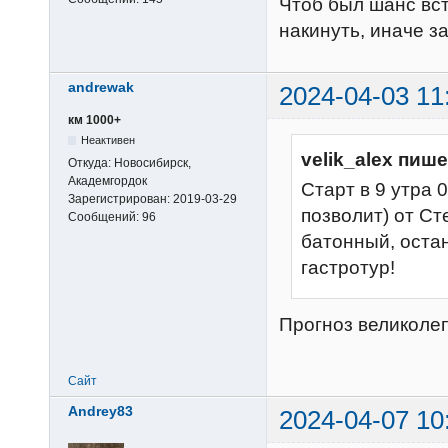
Чтоб был шанс вст
накинуть, иначе з
andrewak
2024-04-03 11
км 1000+
Неактивен
velik_alex пише
Откуда:
Новосибирск,
Академгордок
Старт в 9 утра 
Зарегистрирован:
2019-03-29
позволит) от С
Сообщений:
96
батонный, оста
гастротур!
Прогноз великолеп
Сайт
Andrey83
2024-04-07 10