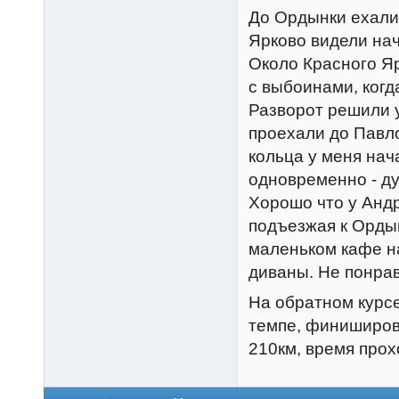
До Ордынки ехали 
Ярково видели на
Около Красного Яр
с выбоинами, когд
Разворот решили у
проехали до Павло
кольца у меня нач
одновременно - ду
Хорошо что у Андр
подъезжая к Ордын
маленьком кафе на
диваны. Не понрав
На обратном курсе
темпе, финиширов
210км, время прох