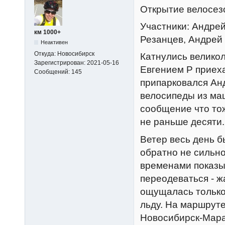
Открытие велосез
Участники: Андре
км 1000+
Резанцев, Андрей
Неактивен
Откуда:
Новосибирск
Катнулись великол
Зарегистрирован:
2021-05-16
Евгением Р приеха
Сообщений:
145
припарковался Ан
велосипеды из ма
сообщение что тож
не раньше десяти.
Ветер весь день б
обратно не сильно
временами показы
переодеваться - ж
ощущалась только 
льду. На маршрут
Новосибирск-Мара